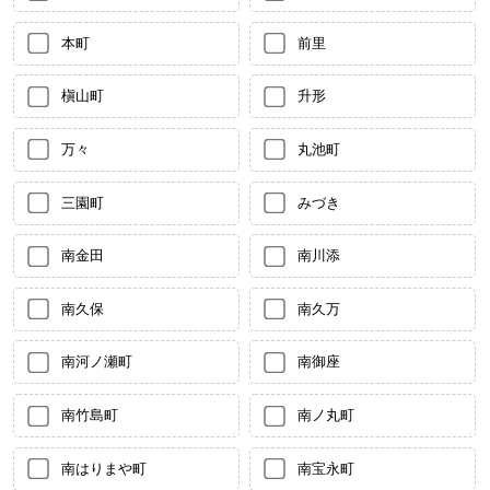
本町
前里
槇山町
升形
万々
丸池町
三園町
みづき
南金田
南川添
南久保
南久万
南河ノ瀬町
南御座
南竹島町
南ノ丸町
南はりまや町
南宝永町