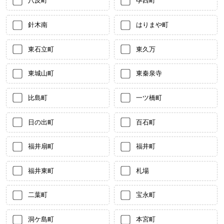
八反町
孕西町
針木南
はりまや町
東石立町
東久万
東城山町
東秦泉寺
比島町
一ツ橋町
日の出町
百石町
福井扇町
福井町
福井東町
札場
二葉町
宝永町
洞ケ島町
本宮町