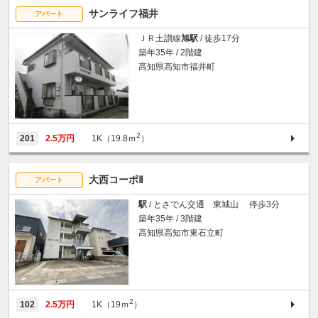
サンライフ福井
アパート
ＪＲ土讃線
旭駅
/ 徒歩17分
築年35年 / 2階建
高知県高知市福井町
2
201
2.5万円
1K（19.8ｍ
）
大西コーポⅡ
アパート
駅
/ とさでん交通 東城山 停歩3分
築年35年 / 3階建
高知県高知市東石立町
2
102
2.5万円
1K（19ｍ
）