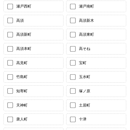
瀬戸西町
瀬戸南町
高須
高須新木
高須新町
高須東町
高須本町
高そね
高見町
宝町
竹島町
玉水町
知寄町
塚ノ原
天神町
土居町
唐人町
十津