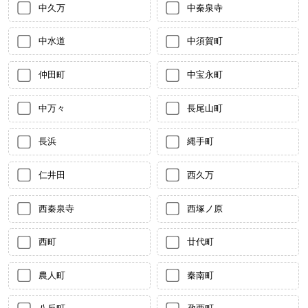
中久万
中秦泉寺
中水道
中須賀町
仲田町
中宝永町
中万々
長尾山町
長浜
縄手町
仁井田
西久万
西秦泉寺
西塚ノ原
西町
廿代町
農人町
秦南町