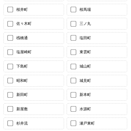
桜井町
桜馬場
佐々木町
三ノ丸
桟橋通
塩田町
塩屋崎町
東雲町
下島町
城山町
昭和町
城見町
新田町
新本町
新屋敷
水源町
杉井流
瀬戸東町