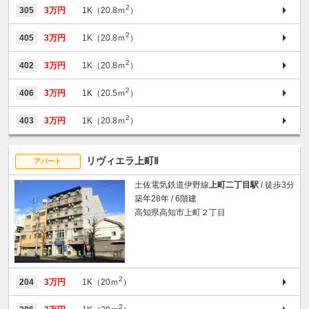
2
305
3万円
1K（20.8ｍ
）
2
405
3万円
1K（20.8ｍ
）
2
402
3万円
1K（20.8ｍ
）
2
406
3万円
1K（20.5ｍ
）
2
403
3万円
1K（20.8ｍ
）
リヴィエラ上町Ⅱ
アパート
土佐電気鉄道伊野線
上町二丁目駅
/ 徒歩3分
築年28年 / 6階建
高知県高知市上町２丁目
2
204
3万円
1K（20ｍ
）
2