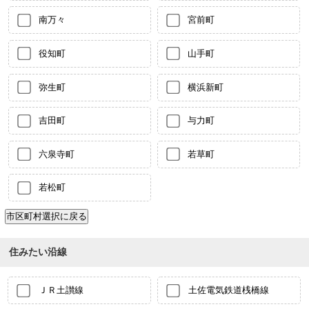
南万々
宮前町
役知町
山手町
弥生町
横浜新町
吉田町
与力町
六泉寺町
若草町
若松町
住みたい沿線
ＪＲ土讃線
土佐電気鉄道桟橋線