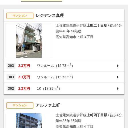
レジデンス真理
マンション
土佐電気鉄道伊野線
上町二丁目駅
/ 徒歩4分
築年40年 / 4階建
高知県高知市上町３丁目
2
203
2.3万円
ワンルーム（15.73ｍ
）
2
303
2.3万円
ワンルーム（15.73ｍ
）
2
302
2.3万円
1K（17.39ｍ
）
アルファ上町
マンション
土佐電気鉄道伊野線
上町四丁目駅
/ 徒歩4分
築年35年 / 5階建
高知県高知市上町４丁目