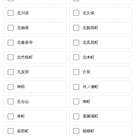
北川添
北久保
北御座
北新田町
北秦泉寺
北高見町
北竹島町
北本町
九反田
介良
神田
河ノ瀬町
五台山
寿町
幸町
菜園場町
栄田町
相模町