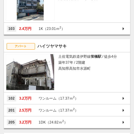
2
103
2.4万円
1K（23.01ｍ
）
ハイツヤマサキ
アパート
土佐電気鉄道伊野線
蛍橋駅
/ 徒歩4分
築年37年 / 2階建
高知県高知市水源町
2
102
3.2万円
ワンルーム（17.37ｍ
）
2
201
2.5万円
ワンルーム（17.37ｍ
）
2
205
3.2万円
1DK（24.82ｍ
）