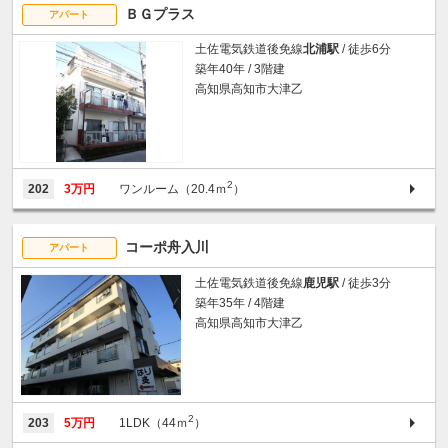
ＢＧプラス
アパート
土佐電気鉄道後免線
北浦駅
/ 徒歩6分
築年40年 / 3階建
高知県高知市大津乙
2
202
3万円
ワンルーム（20.4ｍ
）
コーポ舟入川
アパート
土佐電気鉄道後免線
鹿児駅
/ 徒歩3分
築年35年 / 4階建
高知県高知市大津乙
2
203
5万円
1LDK（44ｍ
）