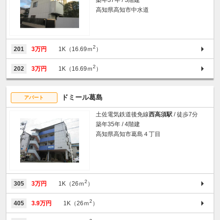
高知県高知市中水道
2
201
3万円
1K（16.69ｍ
）
2
202
3万円
1K（16.69ｍ
）
ドミール葛島
アパート
土佐電気鉄道後免線
西高須駅
/ 徒歩7分
築年35年 / 4階建
高知県高知市葛島４丁目
2
305
3万円
1K（26ｍ
）
2
405
3.9万円
1K（26ｍ
）