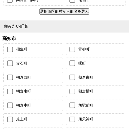
住みたい町名
高知市
相生町
青柳町
赤石町
曙町
朝倉西町
朝倉東町
朝倉南町
朝倉横町
朝倉本町
旭駅前町
旭上町
旭天神町