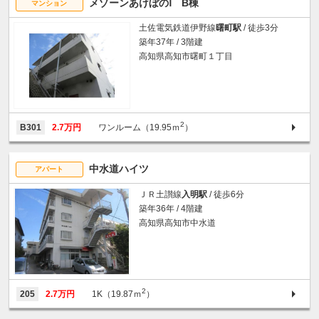
メゾーンあけぼのⅠ B棟
マンション
土佐電気鉄道伊野線
曙町駅
/ 徒歩3分
築年37年 / 3階建
高知県高知市曙町１丁目
2
B301
2.7万円
ワンルーム（19.95ｍ
）
中水道ハイツ
アパート
ＪＲ土讃線
入明駅
/ 徒歩6分
築年36年 / 4階建
高知県高知市中水道
2
205
2.7万円
1K（19.87ｍ
）