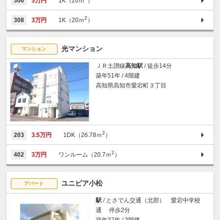
306
3万円
1K（20ｍ
）
2
308
3万円
1K（20ｍ
）
光マンション
マンション
ＪＲ土讃線
高知駅
/ 徒歩14分
築年51年 / 4階建
高知県高知市愛宕町３丁目
2
203
3.5万円
1DK（26.78ｍ
）
2
402
3万円
ワンルーム（20.7ｍ
）
ユニピア小松
アパート
駅
/ とさでん交通（北部） 愛宕中学校
通 停歩2分
築年37年 / 3階建