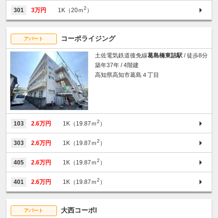
2
301
3万円
1K（20ｍ
）
コーポライジング
アパート
土佐電気鉄道後免線
葛島橋東詰駅
/ 徒歩8分
築年37年 / 4階建
高知県高知市葛島４丁目
2
103
2.6万円
1K（19.87ｍ
）
2
303
2.6万円
1K（19.87ｍ
）
2
405
2.6万円
1K（19.87ｍ
）
2
401
2.6万円
1K（19.87ｍ
）
大西コーポⅠ
アパート