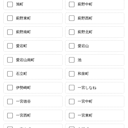
旭町
薊野中町
薊野東町
薊野西町
薊野南町
薊野北町
愛宕町
愛宕山
愛宕山南町
池
石立町
和泉町
伊勢崎町
一宮しなね
一宮徳谷
一宮中町
一宮西町
一宮東町