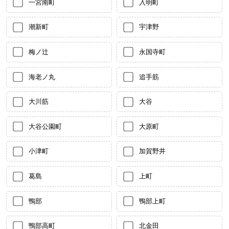
一宮南町
入明町
潮新町
宇津野
梅ノ辻
永国寺町
海老ノ丸
追手筋
大川筋
大谷
大谷公園町
大原町
小津町
加賀野井
葛島
上町
鴨部
鴨部上町
鴨部高町
北金田