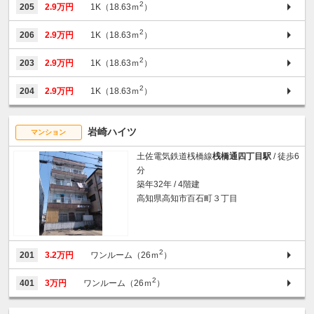
2
205
2.9万円
1K（18.63ｍ
）
2
206
2.9万円
1K（18.63ｍ
）
2
203
2.9万円
1K（18.63ｍ
）
2
204
2.9万円
1K（18.63ｍ
）
岩崎ハイツ
マンション
土佐電気鉄道桟橋線
桟橋通四丁目駅
/ 徒歩6
分
築年32年 / 4階建
高知県高知市百石町３丁目
2
201
3.2万円
ワンルーム（26ｍ
）
2
401
3万円
ワンルーム（26ｍ
）