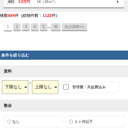
2
403
3.9万円
1K（26ｍ
）
棟数
684
件 (総物件数：
1122
件)
...
1
2
3
4
5
35
次の20件>>
条件を絞り込む
賃料
～
管理費・共益費込み
敷金
なし
１ヶ月以下