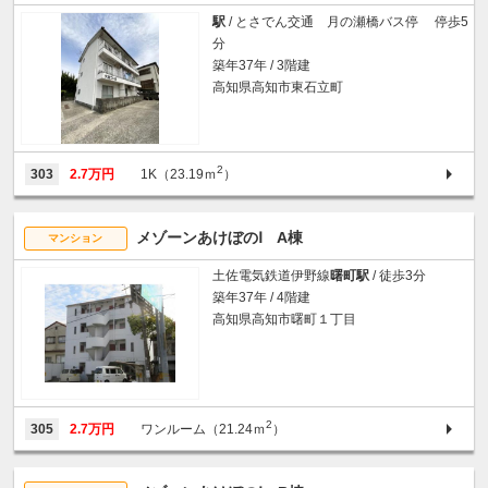
駅
/ とさでん交通 月の瀬橋バス停 停歩5
分
築年37年 / 3階建
高知県高知市東石立町
2
303
2.7万円
1K（23.19ｍ
）
メゾーンあけぼのⅠ A棟
マンション
土佐電気鉄道伊野線
曙町駅
/ 徒歩3分
築年37年 / 4階建
高知県高知市曙町１丁目
2
305
2.7万円
ワンルーム（21.24ｍ
）