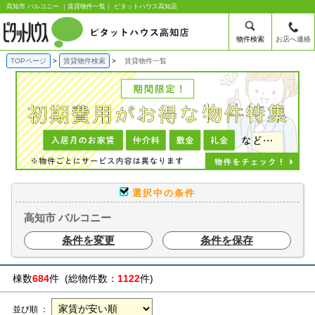
高知市 バルコニー ｜賃貸物件一覧｜ ピタットハウス高知店
物件検索
お店へ連絡
TOPページ
賃貸物件検索
賃貸物件一覧
選択中の条件
高知市 バルコニー
条件を変更
条件を保存
棟数
684
件 (総物件数：
1122
件)
並び順 ：