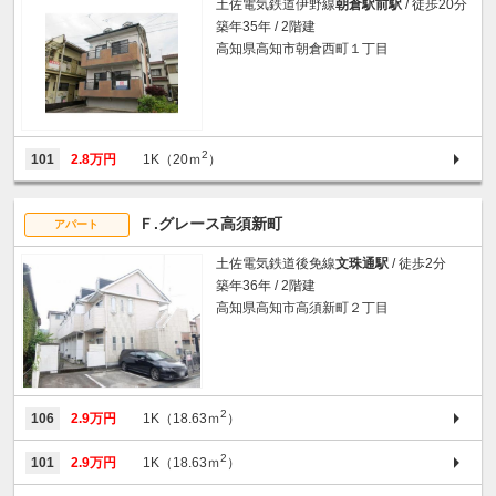
土佐電気鉄道伊野線
朝倉駅前駅
/ 徒歩20分
築年35年 / 2階建
高知県高知市朝倉西町１丁目
2
101
2.8万円
1K（20ｍ
）
Ｆ.グレース高須新町
アパート
土佐電気鉄道後免線
文珠通駅
/ 徒歩2分
築年36年 / 2階建
高知県高知市高須新町２丁目
2
106
2.9万円
1K（18.63ｍ
）
2
101
2.9万円
1K（18.63ｍ
）