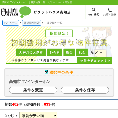
高知市 TVインターホン ｜賃貸物件一覧｜ ピタットハウス高知店
物件検索
お店へ連絡
TOPページ
賃貸物件検索
賃貸物件一覧
選択中の条件
高知市 TVインターホン
条件を変更
条件を保存
棟数
402
件 (総物件数：
633
件)
並び順 ：