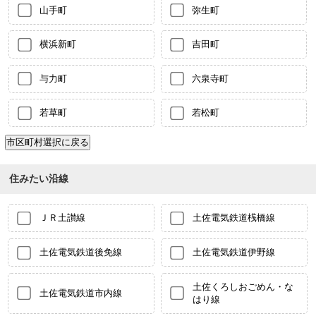
山手町
弥生町
横浜新町
吉田町
与力町
六泉寺町
若草町
若松町
住みたい沿線
ＪＲ土讃線
土佐電気鉄道桟橋線
土佐電気鉄道後免線
土佐電気鉄道伊野線
土佐くろしおごめん・な
土佐電気鉄道市内線
はり線