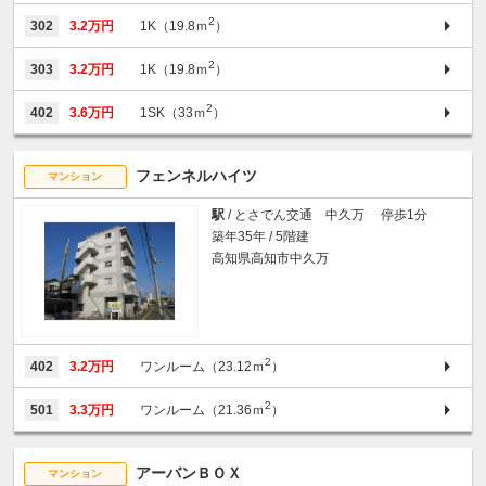
2
302
3.2万円
1K（19.8ｍ
）
2
303
3.2万円
1K（19.8ｍ
）
2
402
3.6万円
1SK（33ｍ
）
フェンネルハイツ
マンション
駅
/ とさでん交通 中久万 停歩1分
築年35年 / 5階建
高知県高知市中久万
2
402
3.2万円
ワンルーム（23.12ｍ
）
2
501
3.3万円
ワンルーム（21.36ｍ
）
アーバンＢＯＸ
マンション