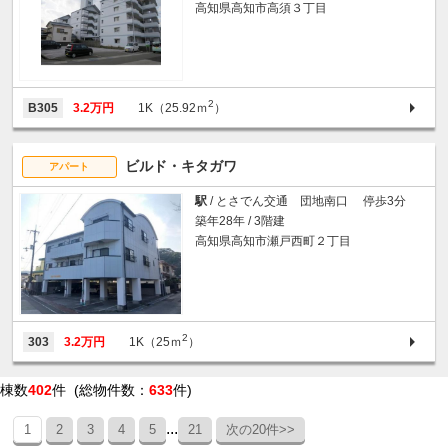
高知県高知市高須３丁目
2
B305
3.2万円
1K（25.92ｍ
）
ビルド・キタガワ
アパート
駅
/ とさでん交通 団地南口 停歩3分
築年28年 / 3階建
高知県高知市瀬戸西町２丁目
2
303
3.2万円
1K（25ｍ
）
棟数
402
件 (総物件数：
633
件)
...
1
2
3
4
5
21
次の20件>>