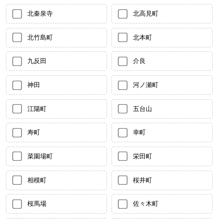
北秦泉寺
北高見町
北竹島町
北本町
九反田
介良
神田
河ノ瀬町
江陽町
五台山
寿町
幸町
菜園場町
栄田町
相模町
桜井町
桜馬場
佐々木町