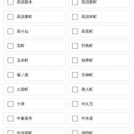
高須新木
高須新町
高須東町
高須本町
高そね
高見町
宝町
竹島町
玉水町
知寄町
塚ノ原
天神町
土居町
唐人町
十津
中久万
中秦泉寺
中水道
中須賀町
仲田町