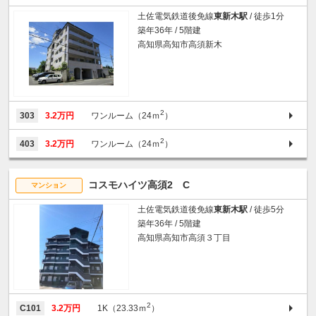
土佐電気鉄道後免線
東新木駅
/ 徒歩1分
築年36年 / 5階建
高知県高知市高須新木
2
303
3.2万円
ワンルーム（24ｍ
）
2
403
3.2万円
ワンルーム（24ｍ
）
コスモハイツ高須2 C
マンション
土佐電気鉄道後免線
東新木駅
/ 徒歩5分
築年36年 / 5階建
高知県高知市高須３丁目
2
C101
3.2万円
1K（23.33ｍ
）