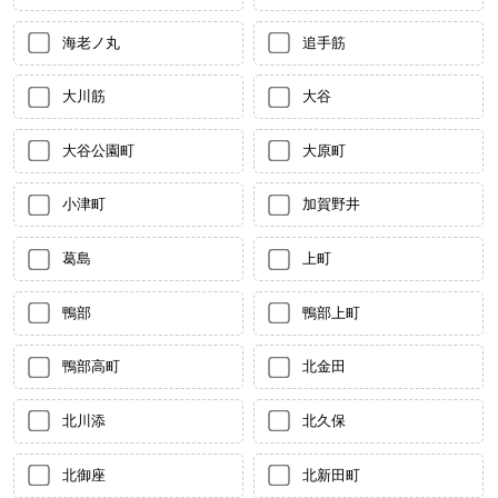
海老ノ丸
追手筋
大川筋
大谷
大谷公園町
大原町
小津町
加賀野井
葛島
上町
鴨部
鴨部上町
鴨部高町
北金田
北川添
北久保
北御座
北新田町