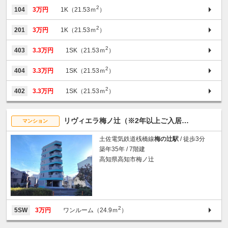
2
104
3万円
1K（21.53ｍ
）
2
201
3万円
1K（21.53ｍ
）
2
403
3.3万円
1SK（21.53ｍ
）
2
404
3.3万円
1SK（21.53ｍ
）
2
402
3.3万円
1SK（21.53ｍ
）
リヴィエラ梅ノ辻（※2年以上ご入居いただけ
マンション
土佐電気鉄道桟橋線
梅の辻駅
/ 徒歩3分
築年35年 / 7階建
高知県高知市梅ノ辻
2
5SW
3万円
ワンルーム（24.9ｍ
）