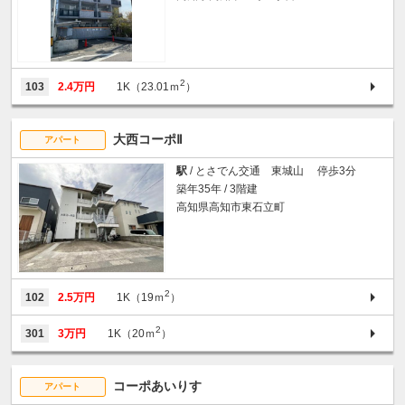
2
103
2.4万円
1K（23.01ｍ
）
大西コーポⅡ
アパート
駅
/ とさでん交通 東城山 停歩3分
築年35年 / 3階建
高知県高知市東石立町
2
102
2.5万円
1K（19ｍ
）
2
301
3万円
1K（20ｍ
）
コーポあいりす
アパート