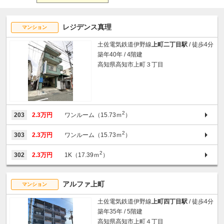
レジデンス真理
マンション
土佐電気鉄道伊野線
上町二丁目駅
/ 徒歩4分
築年40年 / 4階建
高知県高知市上町３丁目
2
203
2.3万円
ワンルーム（15.73ｍ
）
2
303
2.3万円
ワンルーム（15.73ｍ
）
2
302
2.3万円
1K（17.39ｍ
）
アルファ上町
マンション
土佐電気鉄道伊野線
上町四丁目駅
/ 徒歩4分
築年35年 / 5階建
高知県高知市上町４丁目