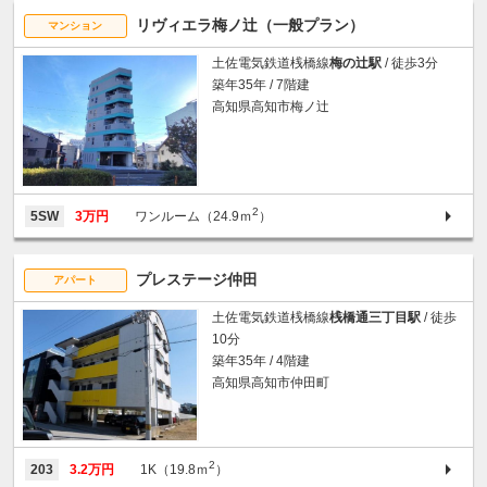
リヴィエラ梅ノ辻（一般プラン）
マンション
土佐電気鉄道桟橋線
梅の辻駅
/ 徒歩3分
築年35年 / 7階建
高知県高知市梅ノ辻
2
5SW
3万円
ワンルーム（24.9ｍ
）
プレステージ仲田
アパート
土佐電気鉄道桟橋線
桟橋通三丁目駅
/ 徒歩
10分
築年35年 / 4階建
高知県高知市仲田町
2
203
3.2万円
1K（19.8ｍ
）