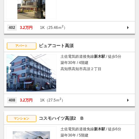
2
402
3.2万円
1K（25.46ｍ
）
ピュアコート高須
アパート
土佐電気鉄道後免線
新木駅
/ 徒歩5分
築年30年 / 4階建
高知県高知市高須２丁目
2
408
3.2万円
1K（27.5ｍ
）
コスモハイツ高須2 B
マンション
土佐電気鉄道後免線
新木駅
/ 徒歩6分
築年36年 / 5階建