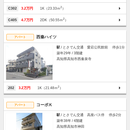
2
C302
3.2万円
1K（23.33ｍ
）
2
C405
4.7万円
2DK（50.55ｍ
）
西秦ハイツ
アパート
駅
/ とさでん交通 愛宕公民館前 停歩1分
築年29年 / 3階建
高知県高知市西秦泉寺
2
202
3.2万円
1K（21.48ｍ
）
コーポＫ
アパート
駅
/ とさでん交通 高座バス停 停歩2分
築年38年 / 4階建
高知県高知市神田