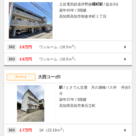
土佐電気鉄道伊野線
曙町駅
/ 徒歩3分
築年40年 / 3階建
高知県高知市朝倉本町１丁目
2
302
2.6万円
ワンルーム（16.5ｍ
）
2
303
2.6万円
ワンルーム（16.5ｍ
）
大西コーポⅠ
アパート
駅
/ とさでん交通 月の瀬橋バス停 停歩5
分
築年37年 / 3階建
高知県高知市東石立町
2
303
2.7万円
1K（23.19ｍ
）