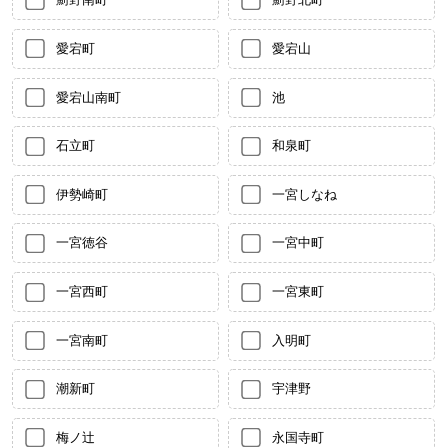
愛宕町
愛宕山
愛宕山南町
池
石立町
和泉町
伊勢崎町
一宮しなね
一宮徳谷
一宮中町
一宮西町
一宮東町
一宮南町
入明町
潮新町
宇津野
梅ノ辻
永国寺町