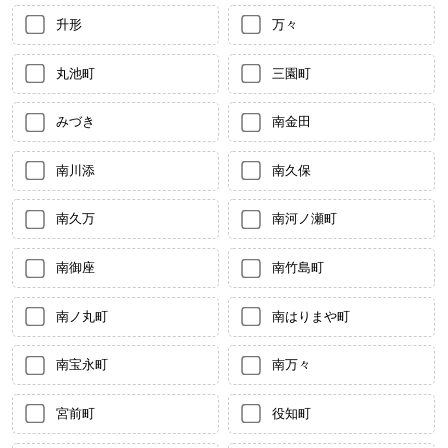
升形
万々
丸池町
三園町
みづき
南金田
南川添
南久保
南久万
南河ノ瀬町
南御座
南竹島町
南ノ丸町
南はりまや町
南宝永町
南万々
宮前町
役知町