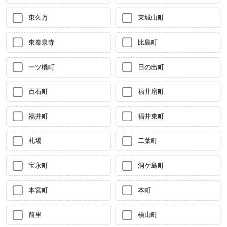
東久万
東城山町
東秦泉寺
比島町
一ツ橋町
日の出町
百石町
福井扇町
福井町
福井東町
札場
二葉町
宝永町
洞ケ島町
本宮町
本町
前里
槇山町