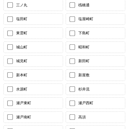
三ノ丸
桟橋通
塩田町
塩屋崎町
東雲町
下島町
城山町
昭和町
城見町
新田町
新本町
新屋敷
水源町
杉井流
瀬戸東町
瀬戸西町
瀬戸南町
高須