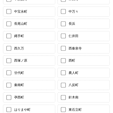
中宝永町
中万々
長尾山町
長浜
縄手町
仁井田
西久万
西秦泉寺
西塚ノ原
西町
廿代町
農人町
秦南町
八反町
孕西町
針木南
はりまや町
東石立町