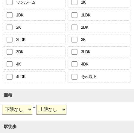
ワンルーム
1K
1DK
1LDK
2K
2DK
2LDK
3K
3DK
3LDK
4K
4DK
4LDK
それ以上
面積
～
駅徒歩