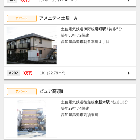
アメニティ土居 A
アパート
土佐電気鉄道伊野線
曙町駅
/ 徒歩5分
築年30年 / 2階建
高知県高知市朝倉本町１丁目
2
A202
3万円
1K（22.79ｍ
）
ピュア高須Ⅱ
アパート
土佐電気鉄道後免線
東新木駅
/ 徒歩13分
築年29年 / 4階建
高知県高知市高須東町