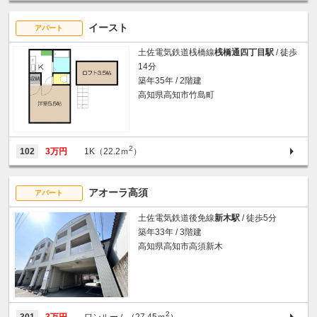
イースト
アパート
土佐電気鉄道桟橋線
桟橋通四丁目駅
/ 徒歩
14分
築年35年 / 2階建
高知県高知市竹島町
2
102
3万円
1K（22.2ｍ
）
アオーラ高須
アパート
土佐電気鉄道後免線
新木駅
/ 徒歩5分
築年33年 / 3階建
高知県高知市高須新木
2
301
3万円
ワンルーム（27.45ｍ
）