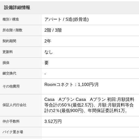
設備詳細情報
アパート / S造(鉄骨造)
種別 / 構造
2階 / 3階
所在階 / 階数
2年
契約期間
なし
更新料
要
損保
-
鍵交換代
Roomコネクト：1,100円/月
その他費用
Casa Aプラン Casa Aプラン 初回:月額賃料
等合計の50％(最低2.5万)、月額:月額賃料等合
保証人代行会社
計の2％(最低900円)、年間保証委託料1万。
3.52万円
仲介手数料
バイク置き場