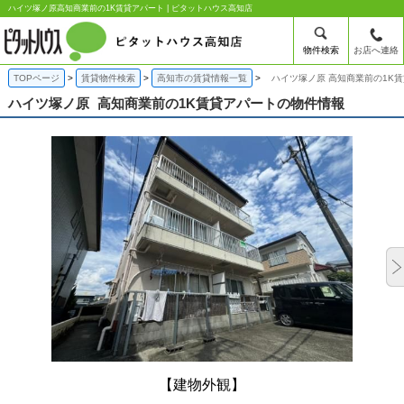
ハイツ塚ノ原高知商業前の1K賃貸アパート | ピタットハウス高知店
物件検索
お店へ連絡
TOPページ
賃貸物件検索
高知市の賃貸情報一覧
ハイツ塚ノ原 高知商業前の1K
ハイツ塚ノ原
高知商業前の1K賃貸アパートの物件情報
【建物外観】