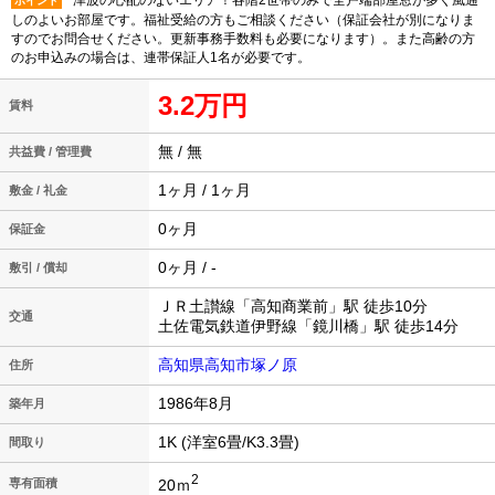
津波の心配のないエリア！各階2世帯のみで全戸端部屋窓が多く風通
ポイント
しのよいお部屋です。福祉受給の方もご相談ください（保証会社が別になりま
すのでお問合せください。更新事務手数料も必要になります）。また高齢の方
のお申込みの場合は、連帯保証人1名が必要です。
3.2万円
賃料
無 / 無
共益費 / 管理費
1ヶ月 / 1ヶ月
敷金 / 礼金
0ヶ月
保証金
0ヶ月 / -
敷引 / 償却
ＪＲ土讃線「高知商業前」駅 徒歩10分
交通
土佐電気鉄道伊野線「鏡川橋」駅 徒歩14分
高知県高知市塚ノ原
住所
1986年8月
築年月
1K (洋室6畳/K3.3畳)
間取り
2
20ｍ
専有面積