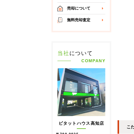
売却について
無料売却査定
当社
について
COMPANY
ピタットハウス高知店
こ