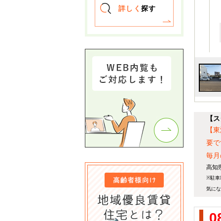
詳しく
探す
【ス
【東
要で
毎月
高知
※駐車
気にな
0