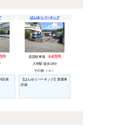
グ
ばんゆうパーキング
5万円
0.6万円
賃貸駐車場
分
入明駅 徒歩18分
その他（-㎡）
列区画
【ばんゆうパーキング】普通車
区画