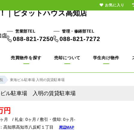
お気に入り
場！｜ピタットハウス高知店
営業部TEL
管理・修繕部TEL
088-821-7250
088-821-7272
売買物件を探す
売却について
学生向け物件
覧
東海ビル駐車場 入明の賃貸駐車場
海ビル駐車場 入明の賃貸駐車場
7万円
0ヶ月 / 礼金: 0ヶ月 / 敷引・償却: 0ヶ月-
地：高知県高知市八反町１丁目
周辺MAP