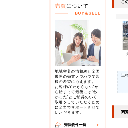
こ
売買
について
BUY＆SELL
地域密着の情報網と全国
【三
展開の売買ノウハウで皆
様の希望に応えます。
お客様の“わからない”か
ら始まって最後には“わ
かった”とご納得のいく
取引をしていただくため
に全力でサポートさせて
閲
いただきます。
売買物件一覧