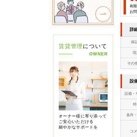
有限
お問
詳
保
賃貸管理
について
現
OWNER
その
設
設備・
特
条件
オーナー様に寄り添って
ご安心いただける
細やかなサポートを
コ