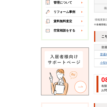
管理について
備
リフォーム事例
情報更新日
賃料無料査定
※各種情報
空室相談をする
こ
部
普通
小型
0
有限
お問