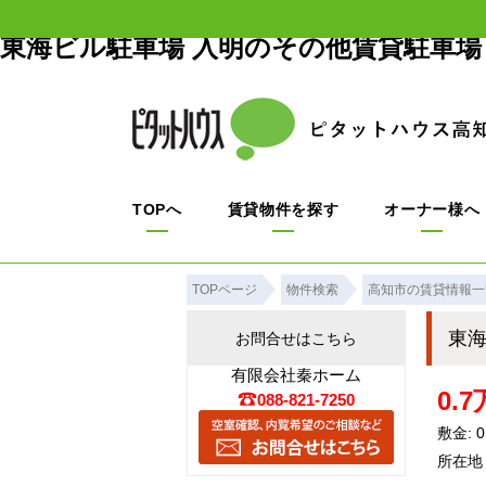
東海ビル駐車場 入明のその他賃貸駐車
TOPへ
賃貸物件を探す
オーナー様へ
TOPページ
物件検索
高知市の賃貸情報一
東
お問合せはこちら
有限会社秦ホーム
0.
088-821-7250
敷金: 
所在