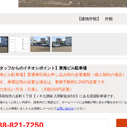
【建物外観】 外観
タッフからのイチオシポイント】東海ビル駐車場
海ビル駐車場】普通車区画お申し込み時の必要書類（個人契約の場合）
す。車庫証明が必要な場合は、事務手数料2,200円必要です。
の支払い方法：引落し（月額150円必要）
県高知市八反町１丁目【ＪＲ土讃線 入明駅徒歩5分】にある賃貸駐車場です。
場のもっと詳しい内容や、諸条件のご相談など、ホームページには掲載が間に合わず載せきれてい
ることが御座いましたらお気軽にメールにて
お問い合わせ
ください。
88-821-7250