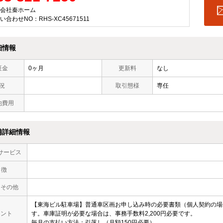
会社秦ホーム
い合わせNO：RHS-XC45671511
細情報
証金
0ヶ月
更新料
なし
況
取引態様
専任
他費用
備詳細情報
サービス
 徴
・その他
【東海ビル駐車場】普通車区画お申し込み時の必要書類（個人契約の場
メント
す。車庫証明が必要な場合は、事務手数料2,200円必要です。
毎月の支払い方法：引落し（月額150円必要）