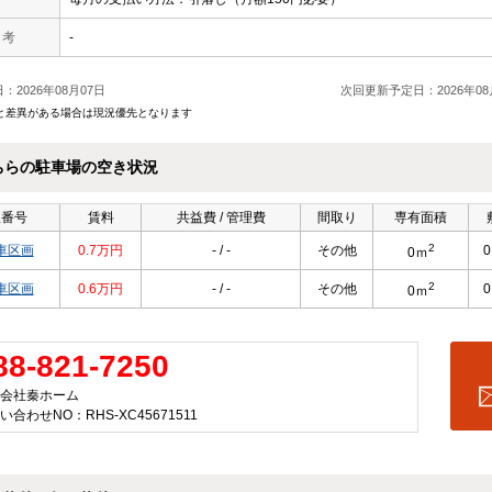
 考
-
：2026年08月07日
次回更新予定日：2026年08
と差異がある場合は現況優先となります
ちらの駐車場の空き状況
屋番号
賃料
共益費 / 管理費
間取り
専有面積
2
車区画
0.7万円
- / -
その他
0ｍ
2
車区画
0.6万円
- / -
その他
0ｍ
88-821-7250
会社秦ホーム
い合わせNO：RHS-XC45671511