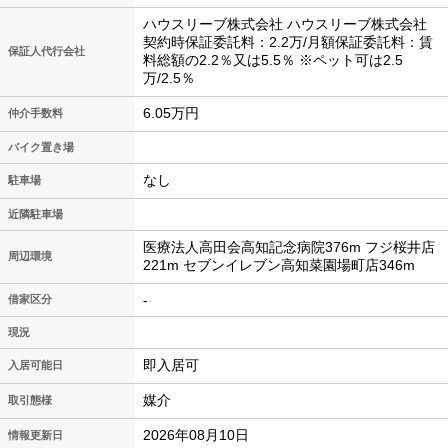
ハウスリーブ株式会社 ハウスリーブ株式会社
契約時保証委託料：2.2万/月額保証委託料：賃
保証人代行会社
料総額の2.2％又は5.5％ ※ペット可は2.5
万/2.5％
6.05万円
仲介手数料
バイク置き場
なし
駐車場
近隣駐車場
医療法人高田会高知記念病院376m フジ桜井店
周辺環境
221m セブンイレブン高知菜園場町店346m
-
借家区分
現況
即入居可
入居可能日
媒介
取引態様
2026年08月10日
情報更新日