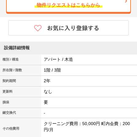
物件リクエストはこちらから
設備詳細情報
アパート / 木造
種別 / 構造
1階 / 3階
所在階 / 階数
2年
契約期間
なし
更新料
要
損保
-
鍵交換代
クリーニング費用：50,000円 町内会費：200
その他費用
円/月