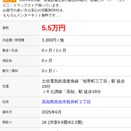
2025年6月築、快適設備充実の築浅1K物件。近隣にスーパー・コン
ポイント
ビニ・ドラッグストア揃っています。
お留守の多い方も安心の宅配BOX付き。
もちろんインターネット無料です。
5.5万円
賃料
3,300円 / 無
共益費 / 管理費
0ヶ月 / 1ヶ月
敷金 / 礼金
0ヶ月
保証金
0ヶ月 / -
敷引 / 償却
土佐電気鉄道後免線「知寄町三丁目」駅 徒歩
19分
交通
ＪＲ土讃線「高知」駅 徒歩18分
高知県高知市桜井町２丁目
住所
2025年6月
築年月
1K (洋室9.6畳/K2.2畳)
間取り