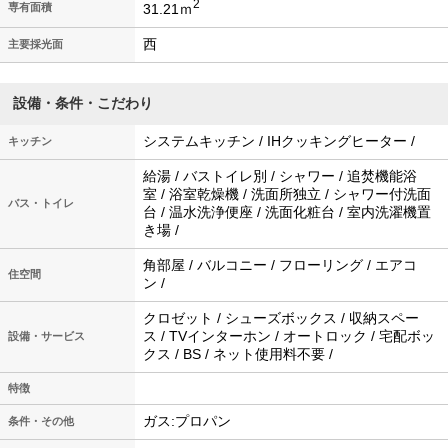
2
31.21ｍ
専有面積
西
主要採光面
設備・条件・こだわり
システムキッチン / IHクッキングヒーター /
キッチン
給湯 / バストイレ別 / シャワー / 追焚機能浴
室 / 浴室乾燥機 / 洗面所独立 / シャワー付洗面
バス・トイレ
台 / 温水洗浄便座 / 洗面化粧台 / 室内洗濯機置
き場 /
角部屋 / バルコニー / フローリング / エアコ
住空間
ン /
クロゼット / シューズボックス / 収納スペー
ス / TVインターホン / オートロック / 宅配ボッ
設備・サービス
クス / BS / ネット使用料不要 /
特徴
ガス:プロパン
条件・その他