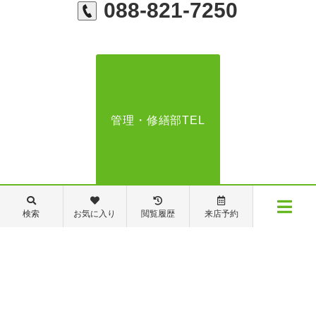
088-821-7250
管理・修繕部TEL
088-821-7272
検索
お気に入り
閲覧履歴
来店予約
メニュー
【営業時間】営業部：9～19時 管理・修繕部：9～18時
【定休日】日・祝日 夏季休業 年末年始
物件検索
閲覧履歴
お気に入り
保存した条件