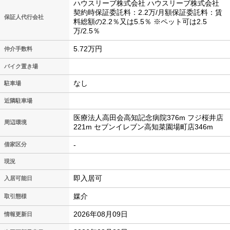
ハウスリーブ株式会社 ハウスリーブ株式会社
契約時保証委託料：2.2万/月額保証委託料：賃
保証人代行会社
料総額の2.2％又は5.5％ ※ペット可は2.5
万/2.5％
5.72万円
仲介手数料
バイク置き場
なし
駐車場
近隣駐車場
医療法人高田会高知記念病院376m フジ桜井店
周辺環境
221m セブンイレブン高知菜園場町店346m
-
借家区分
現況
即入居可
入居可能日
媒介
取引態様
2026年08月09日
情報更新日