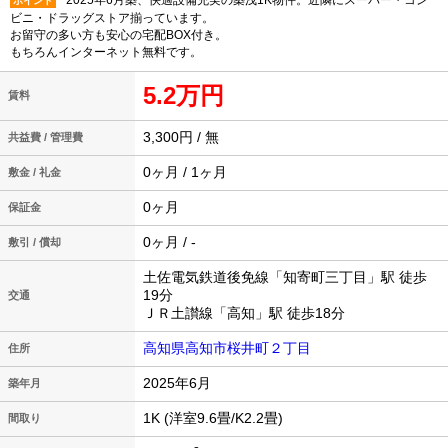
2025年6月築、快適設備充実の築浅1K物件。近隣にスーパー・コン
ポイント
ビニ・ドラッグストア揃っています。
お留守の多い方も安心の宅配BOX付き。
もちろんインターネット無料です。
5.2万円
賃料
3,300円 / 無
共益費 / 管理費
0ヶ月 / 1ヶ月
敷金 / 礼金
0ヶ月
保証金
0ヶ月 / -
敷引 / 償却
土佐電気鉄道後免線「知寄町三丁目」駅 徒歩
19分
交通
ＪＲ土讃線「高知」駅 徒歩18分
高知県高知市桜井町２丁目
住所
2025年6月
築年月
1K (洋室9.6畳/K2.2畳)
間取り