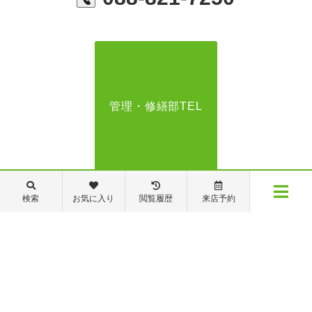
管理・修繕部TEL
088-821-7272
検索
お気に入り
閲覧履歴
来店予約
メニュー
【営業時間】営業部：9～19時 管理・修繕部：9～18時
【定休日】日・祝日 夏季休業 年末年始
物件検索
閲覧履歴
お気に入り
保存した条件