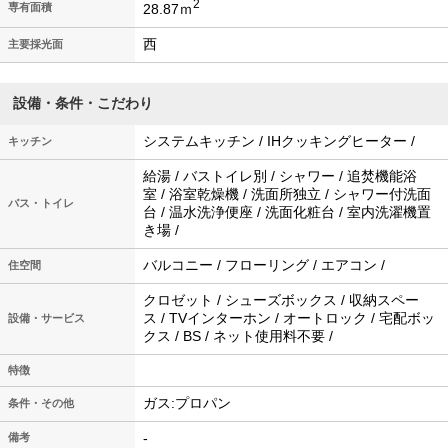
2
28.87ｍ
専有面積
西
主要採光面
設備・条件・こだわり
システムキッチン / IHクッキングヒーター /
キッチン
給湯 / バストイレ別 / シャワー / 追焚機能浴
室 / 浴室乾燥機 / 洗面所独立 / シャワー付洗面
バス・トイレ
台 / 温水洗浄便座 / 洗面化粧台 / 室内洗濯機置
き場 /
バルコニー / フローリング / エアコン /
住空間
クロゼット / シューズボックス / 収納スペー
ス / TVインターホン / オートロック / 宅配ボッ
設備・サービス
クス / BS / ネット使用料不要 /
特徴
ガス:プロパン
条件・その他
-
備考