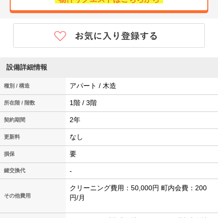
設備詳細情報
アパート / 木造
種別 / 構造
1階 / 3階
所在階 / 階数
2年
契約期間
なし
更新料
要
損保
-
鍵交換代
クリーニング費用：50,000円 町内会費：200
その他費用
円/月