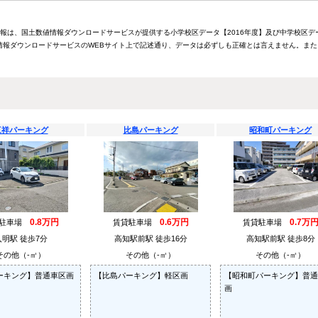
情報は、国土数値情報ダウンロードサービスが提供する小学校区データ【2016年度】及び中学校区デ
報ダウンロードサービスのWEBサイト上で記述通り、データは必ずしも正確とは言えません。また
三祥パーキング
比島パーキング
昭和町パーキング
0.8万円
0.6万円
0.7万
貸駐車場
賃貸駐車場
賃貸駐車場
入明駅 徒歩7分
高知駅前駅 徒歩16分
高知駅前駅 徒歩8分
その他（-㎡）
その他（-㎡）
その他（-㎡）
ーキング】普通車区画
【比島パーキング】軽区画
【昭和町パーキング】普通
画