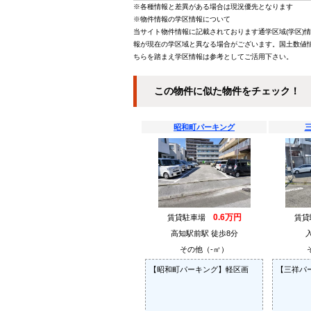
※各種情報と差異がある場合は現況優先となります
※物件情報の学区情報について
当サイト物件情報に記載されております通学区域(学区)
報が現在の学区域と異なる場合がございます。国土数値情
ちらを踏まえ学区情報は参考としてご活用下さい。
この物件に似た物件をチェック！
昭和町パーキング
0.6万円
賃貸駐車場
賃
高知駅前駅 徒歩8分
その他（-㎡）
【昭和町パーキング】軽区画
【三祥パ