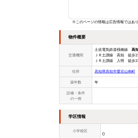
※このページの情報は広告情報ではあ
物件概要
土佐電気鉄道桟橋線
高
交通機関
ＪＲ土讃線 高知 徒歩1
ＪＲ土讃線 入明 徒歩1
住所
高知県高知市愛宕山南町
築年数
年
設備・条件
の一例
学区情報
小学校区
()