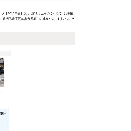
ータ【2016年度】を元に加工したものですので、記載情
、通学区域(学区)は毎年見直しの対象となりますので、そ
円
車区