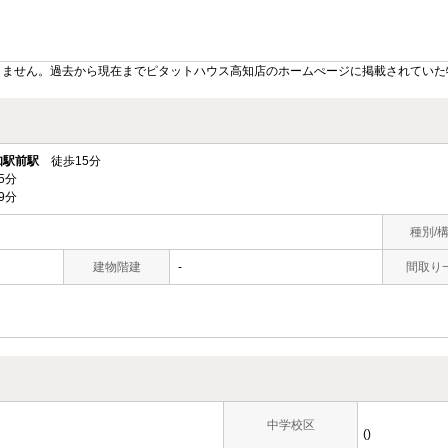
りません。過去から現在までピタットハウス高知店のホームぺージに掲載されていた
知駅前駅
徒歩15分
5分
9分
種別/
建物階建
-
間取り
中学校区
()