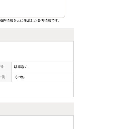
物件情報を元に生成した参考情報です。
構造
駐車場 / -
一例
その他