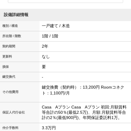
設備詳細情報
一戸建て / 木造
種別 / 構造
1階 / 1階
所在階 / 階数
2年
契約期間
なし
更新料
要
損保
-
鍵交換代
鍵交換費（契約時）：13,200円 Roomコネク
その他費用
ト：1,100円/月
Casa Aプラン Casa Aプラン 初回:月額賃料
等合計の50％(最低2.5万)、月額:月額賃料等合
保証人代行会社
計の2％(最低900円)、年間保証委託料1万。
3.3万円
仲介手数料