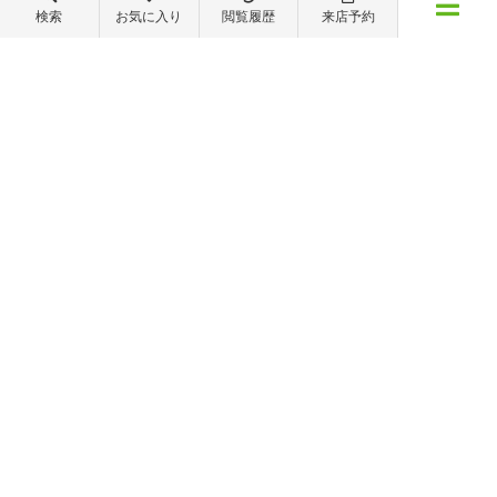
088-821-7272
検索
お気に入り
閲覧履歴
来店予約
メニュー
【営業時間】営業部：9～19時 管理・修繕部：9～18時
【定休日】日・祝日 夏季休業 年末年始
物件検索
閲覧履歴
お気に入り
保存した条件
※ピタットハウスの加盟店は独立自営であり、各店舗の責任のもと運営をしておりま
す。尚、建築・リフォーム等の請負業につきましては、有限会社秦ホームの責任のもと
運営しております。