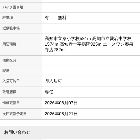
バイク置き場
有 無料
駐車場
近隣駐車場
高知市立秦小学校591m 高知市立愛宕中学校
1574m 高知赤十字病院925m エースワン秦泉
周辺環境
寺店282m
-
借家区分
現況
即入居可
入居可能日
専任
取引態様
2026年08月07日
情報更新日
2026年08月21日
次回更新予定日
お問い合わせ