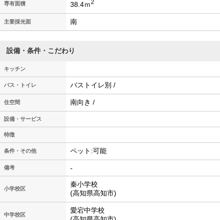
2
38.4ｍ
専有面積
南
主要採光面
設備・条件・こだわり
キッチン
バストイレ別 /
バス・トイレ
南向き /
住空間
設備・サービス
特徴
ペット:可能
条件・その他
-
備考
秦小学校
小学校区
(高知県高知市)
愛宕中学校
中学校区
(高知県高知市)