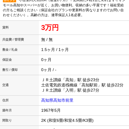
小型室内犬1匹OK（敷金2ヶ月）！玄関前にP軽1台とめれますイオン
ポイント
モール高知やスーパーが近く、お買い物便利。収納の多い平屋です！福祉受給
の方もご相談ください（保証会社のプランや更新料が異なりますのでお問い合
わせください）。高齢の方は、連帯保証人1名必要。
3万円
賃料
無 / 無
共益費 / 管理費
1.5ヶ月 / 1ヶ月
敷金 / 礼金
0ヶ月
保証金
0ヶ月 / -
敷引 / 償却
ＪＲ土讃線「高知」駅 徒歩23分
土佐電気鉄道桟橋線「高知駅前」駅 徒歩22分
交通
ＪＲ土讃線「入明」駅 徒歩27分
高知県高知市前里
住所
1967年5月
築年月
2K (和室6畳/和室4.5畳/K3畳)
間取り