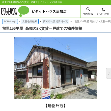
前里156平屋高知の2K賃貸一戸建て | ピタットハウス高知店
物件検索
お店へ連絡
TOPページ
賃貸物件検索
高知市の賃貸情報一覧
前里156平屋 高知の2K賃貸一戸
前里156平屋
高知の2K賃貸一戸建ての物件情報
【建物外観】