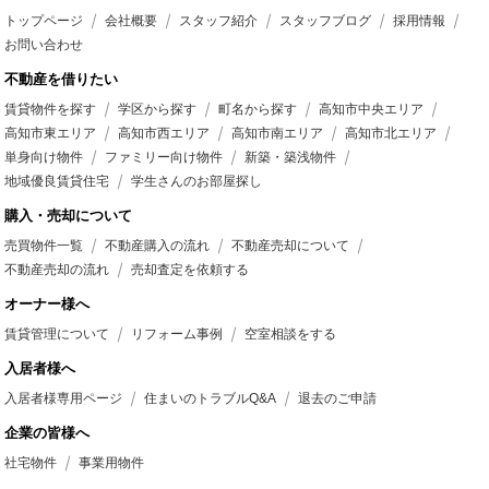
トップページ
会社概要
スタッフ紹介
スタッフブログ
採用情報
お問い合わせ
不動産を借りたい
賃貸物件を探す
学区から探す
町名から探す
高知市中央エリア
高知市東エリア
高知市西エリア
高知市南エリア
高知市北エリア
単身向け物件
ファミリー向け物件
新築・築浅物件
地域優良賃貸住宅
学生さんのお部屋探し
購入・売却について
売買物件一覧
不動産購入の流れ
不動産売却について
不動産売却の流れ
売却査定を依頼する
オーナー様へ
賃貸管理について
リフォーム事例
空室相談をする
入居者様へ
入居者様専用ページ
住まいのトラブルQ&A
退去のご申請
企業の皆様へ
社宅物件
事業用物件