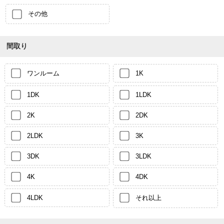
その他
間取り
ワンルーム
1K
1DK
1LDK
2K
2DK
2LDK
3K
3DK
3LDK
4K
4DK
4LDK
それ以上