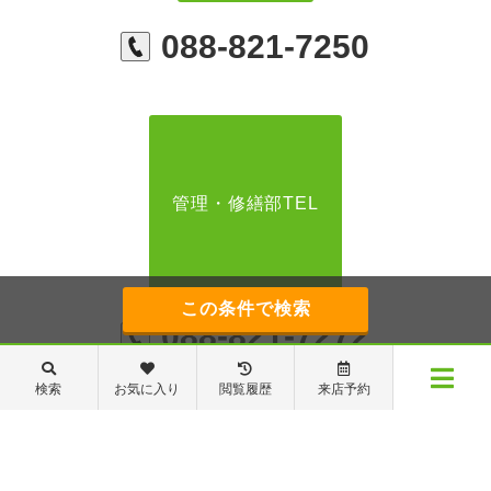
088-821-7250
管理・修繕部TEL
088-821-7272
検索
お気に入り
閲覧履歴
来店予約
【営業時間】営業部：9～19時 管理・修繕部：9～18時
【定休日】日・祝日 夏季休業 年末年始
メニュー