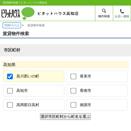
賃貸物件検索 | ピタットハウス高知店
物件検索
お店へ連絡
TOPページ
賃貸物件検索
賃貸物件検索
市区町村
高知県
吾川郡いの町
香美市
高知市
香南市
高岡郡日高村
南国市