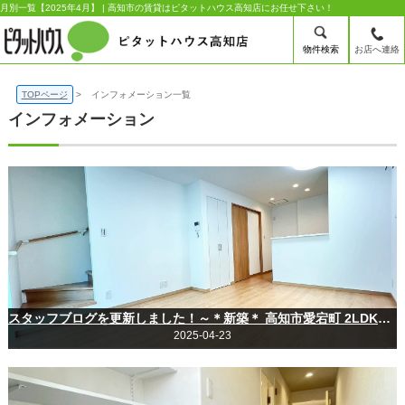
月別一覧【2025年4月】 | 高知市の賃貸はピタットハウス高知店にお任せ下さい！
物件検索
お店へ連絡
TOPページ
インフォメーション一覧
インフォメーション
スタッフブログを更新しました！～＊新築＊ 高知市愛宕町 2LDKテラスハウス室内大公開☆★～
2025-04-23