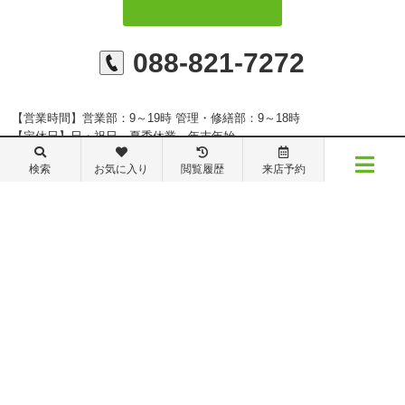
088-821-7272
【営業時間】営業部：9～19時 管理・修繕部：9～18時
【定休日】日・祝日 夏季休業 年末年始
検索
お気に入り
閲覧履歴
来店予約
メニュー
※ピタットハウスの加盟店は独立自営であり、各店舗の責任のもと運営をしておりま
物件検索
閲覧履歴
お気に入り
保存した条件
総合メニュー
す。尚、建築・リフォーム等の請負業につきましては、有限会社秦ホームの責任のもと
トップページ
会社概要
スタッフ紹介
スタッフブログ
運営しております。