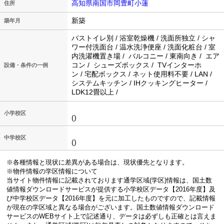
高知県南国市岡豊町小蓮
住所
新築
築年月
バストイレ別 / 浴室乾燥機 / 洗面所独立 / シャ
ワー付洗面台 / 温水洗浄便座 / 洗面化粧台 / 室
内洗濯機置き場 / バルコニー / 東南向き / エア
コン / シューズボックス / TVインターホ
設備・条件の一例
ン / 宅配ボックス / ネット使用料不要 / LAN /
システムキッチン / IHクッキングヒーター /
LDK12畳以上 /
小学校区
()
中学校区
()
※各種情報と現状に差異がある場合は、現状優先となります。
※物件情報の学区情報について
当サイト物件情報に記載されております通学区域(学区)情報は、国土数
値情報ダウンロードサービスが提供する小学校区データ【2016年度】及
び中学校区データ【2016年度】を元に加工したものですので、記載情報
が現在の学区域と異なる場合がございます。国土数値情報ダウンロード
サービスのWEBサイト上で記述通り、データは必ずしも正確とは言えま