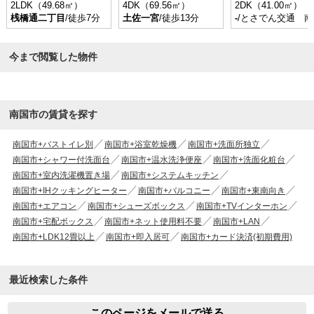
2LDK（49.68㎡）
4DK（69.56㎡）
2DK（41.00㎡）
桟橋通二丁目
/徒歩7分
土佐一宮
/徒歩13分
-
/とさでん交通 
今まで閲覧した物件
南国市の賃貸を探す
南国市+バストイレ別
南国市+浴室乾燥機
南国市+洗面所独立
南国市+シャワー付洗面台
南国市+温水洗浄便座
南国市+洗面化粧台
南国市+室内洗濯機置き場
南国市+システムキッチン
南国市+IHクッキングヒーター
南国市+バルコニー
南国市+東南向き
南国市+エアコン
南国市+シューズボックス
南国市+TVインターホン
南国市+宅配ボックス
南国市+ネット使用料不要
南国市+LAN
南国市+LDK12畳以上
南国市+即入居可
南国市+カード決済(初期費用)
最近検索した条件
このページをメールで送る