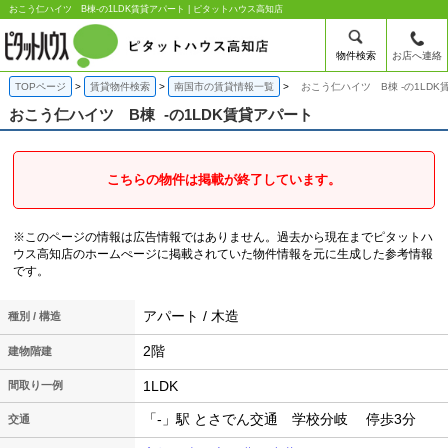
おこう仁ハイツ B棟-の1LDK賃貸アパート | ピタットハウス高知店
物件検索
お店へ連絡
TOPページ
賃貸物件検索
南国市の賃貸情報一覧
おこう仁ハイツ B棟 -の1LDK
おこう仁ハイツ B棟
-の1LDK賃貸アパート
こちらの物件は掲載が終了しています。
※このページの情報は広告情報ではありません。過去から現在までピタットハ
ウス高知店のホームぺージに掲載されていた物件情報を元に生成した参考情報
です。
アパート / 木造
種別 / 構造
2階
建物階建
1LDK
間取り一例
「-」駅 とさでん交通 学校分岐 停歩3分
交通