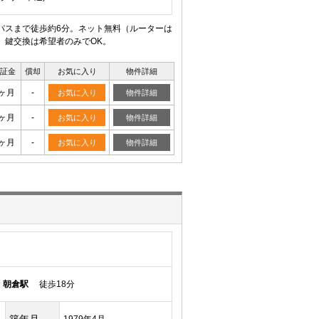
パスまで徒歩約6分。ネット無料（ルーターは
。鍵交換は希望者のみでOK。
証金
償却
お気に入り
物件詳細
0ヶ月
-
お気に入り
物件詳細
0ヶ月
-
お気に入り
物件詳細
0ヶ月
-
お気に入り
物件詳細
線
朝倉駅
徒歩18分