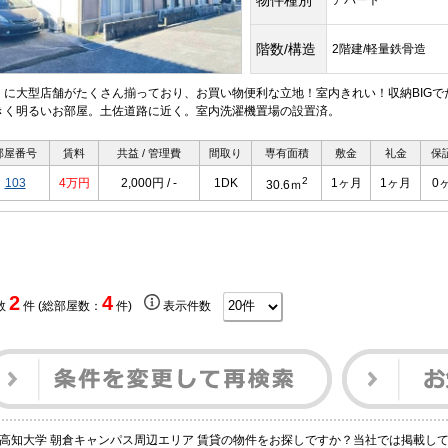
物件種別
アパート
階数/構造
2階建/軽量鉄骨造
くに大型店舗がたくさん揃っており、お買い物便利な立地！室内きれい！収納BIG
きく明るいお部屋。土佐道路に近く。室内洗濯機置場の設置済。
部屋番号
賃料
共益 / 管理費
間取り
専有面積
敷金
礼金
保
2
103
4万円
2,000円 / -
1DK
1ヶ月
1ヶ月
0
30.6ｍ
2
4
数
件 (総部屋数：
件)
表示件数
高知大学 朝倉キャンパス周辺エリア 賃貸の物件をお探しですか？当社では掲載し