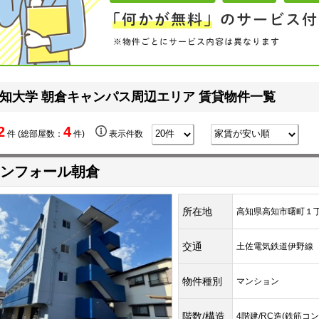
知大学 朝倉キャンパス周辺エリア 賃貸物件一覧
2
4
件 (総部屋数：
件)
表示件数
ンフォール朝倉
所在地
高知県高知市曙町１
交通
土佐電気鉄道伊野
物件種別
マンション
階数/構造
4階建/RC造(鉄筋コ