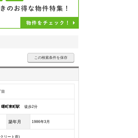
この検索条件を保存
丁目
線
曙町東町駅
徒歩2分
築年月
1986年3月
ンクリート造)