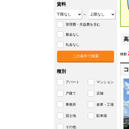
賃料
～
管理費・共益費を含む
敷金なし
高
礼金なし
棟数
コ
種別
アパート
マンション
戸建て
店舗
事務所
倉庫・工場
貸土地
駐車場
その他