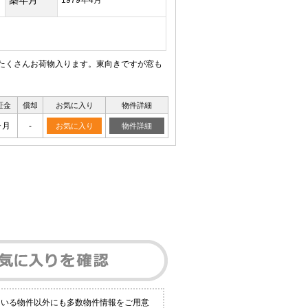
築年月
1979年4月
でたくさんお荷物入ります。東向きですが窓も
証金
償却
お気に入り
物件詳細
ヶ月
-
お気に入り
物件詳細
ている物件以外にも多数物件情報をご用意