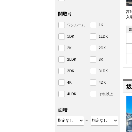
高
間取り
入
ワンルーム
1K
1DK
1LDK
2K
2DK
2LDK
3K
3DK
3LDK
4K
4DK
坂
4LDK
それ以上
面積
～