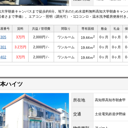
知大学朝倉キャンパスまで徒歩約6分。地下水のため水道料無料高知大学朝倉キャン
居者さまで準備）。エアコン・照明（調光可）・1口コンロ・温水洗浄暖房便座付き
部屋番号
賃料
共益 / 管理費
間取り
専有面積
敷金
礼金
保
2
305
3万円
2,000円 / -
ワンルーム
0ヶ月
0ヶ月
19.44ｍ
2
301
3.2万円
2,000円 / -
ワンルーム
0ヶ月
0ヶ月
19.44ｍ
2
402
3万円
2,000円 / -
ワンルーム
0ヶ月
0ヶ月
19.44ｍ
本ハイツ
所在地
高知県高知市朝倉甲
交通
土佐電気鉄道伊野