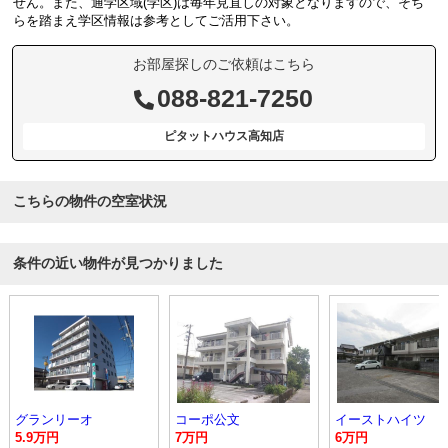
せん。また、通学区域(学区)は毎年見直しの対象となりますので、そち
らを踏まえ学区情報は参考としてご活用下さい。
お部屋探しのご依頼はこちら
088-821-7250
ピタットハウス高知店
こちらの物件の空室状況
条件の近い物件が見つかりました
グランリーオ
コーポ公文
イーストハイツ
5.9万円
7万円
6万円