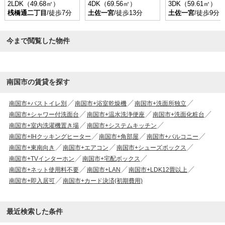
2LDK（49.68㎡）
4DK（69.56㎡）
3DK（59.61㎡）
桟橋通二丁目
/徒歩7分
土佐一宮
/徒歩13分
土佐一宮
/徒歩9分
今まで閲覧した物件
南国市の賃貸を探す
南国市+バストイレ別
南国市+浴室乾燥機
南国市+洗面所独立
南国市+シャワー付洗面台
南国市+温水洗浄便座
南国市+洗面化粧台
南国市+室内洗濯機置き場
南国市+システムキッチン
南国市+IHクッキングヒーター
南国市+角部屋
南国市+バルコニー
南国市+東南向き
南国市+エアコン
南国市+シューズボックス
南国市+TVインターホン
南国市+宅配ボックス
南国市+ネット使用料不要
南国市+LAN
南国市+LDK12畳以上
南国市+即入居可
南国市+カード決済(初期費用)
最近検索した条件