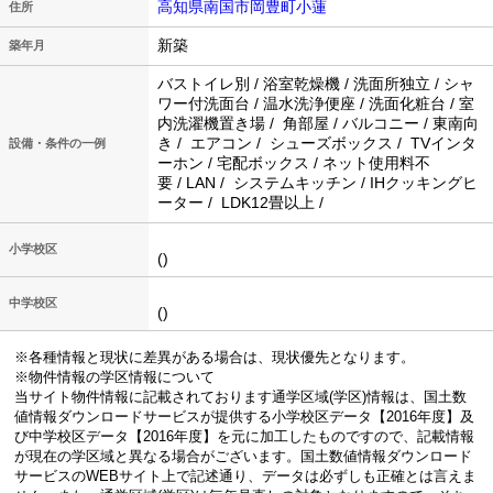
高知県南国市岡豊町小蓮
住所
新築
築年月
バストイレ別 / 浴室乾燥機 / 洗面所独立 / シャ
ワー付洗面台 / 温水洗浄便座 / 洗面化粧台 / 室
内洗濯機置き場 / 角部屋 / バルコニー / 東南向
き / エアコン / シューズボックス / TVインタ
設備・条件の一例
ーホン / 宅配ボックス / ネット使用料不
要 / LAN / システムキッチン / IHクッキングヒ
ーター / LDK12畳以上 /
小学校区
()
中学校区
()
※各種情報と現状に差異がある場合は、現状優先となります。
※物件情報の学区情報について
当サイト物件情報に記載されております通学区域(学区)情報は、国土数
値情報ダウンロードサービスが提供する小学校区データ【2016年度】及
び中学校区データ【2016年度】を元に加工したものですので、記載情報
が現在の学区域と異なる場合がございます。国土数値情報ダウンロード
サービスのWEBサイト上で記述通り、データは必ずしも正確とは言えま