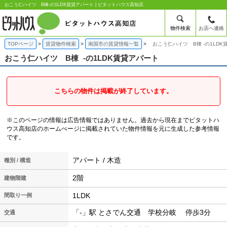
おこう仁ハイツ B棟-の1LDK賃貸アパート | ピタットハウス高知店
物件検索
お店へ連絡
TOPページ
賃貸物件検索
南国市の賃貸情報一覧
おこう仁ハイツ B棟 -の1LDK
おこう仁ハイツ B棟
-の1LDK賃貸アパート
こちらの物件は掲載が終了しています。
※このページの情報は広告情報ではありません。過去から現在までピタットハ
ウス高知店のホームぺージに掲載されていた物件情報を元に生成した参考情報
です。
アパート / 木造
種別 / 構造
2階
建物階建
1LDK
間取り一例
「-」駅 とさでん交通 学校分岐 停歩3分
交通