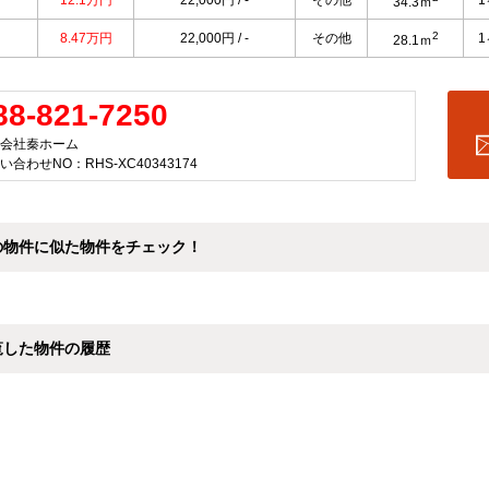
12.1万円
22,000円 / -
その他
34.3ｍ
2
8.47万円
22,000円 / -
その他
28.1ｍ
88-821-7250
会社秦ホーム
い合わせNO：RHS-XC40343174
の物件に似た物件をチェック！
覧した物件の履歴