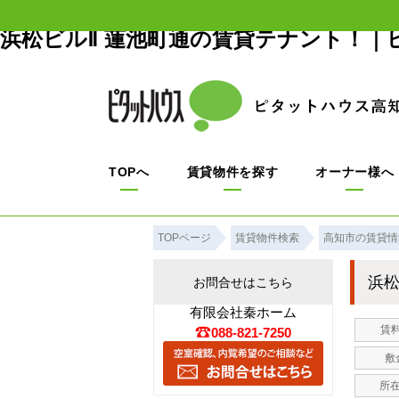
浜松ビルⅡ 蓮池町通の賃貸テナント！｜
TOPへ
賃貸物件を探す
オーナー様へ
TOPページ
賃貸物件検索
高知市の賃貸情
浜
お問合せはこちら
有限会社秦ホーム
賃料
088-821-7250
敷
所在