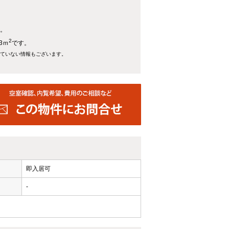
す。
2
3ｍ
です。
れていない情報もございます。
即入居可
-