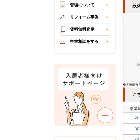
管理について
設
リフォーム事例
賃料無料査定
空室相談をする
※各種情報
こ
部屋
2D
3D