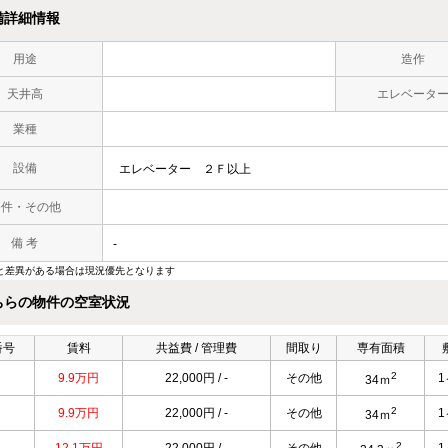
備詳細情報
用途
造作
天井高
エレベータ
業種
設備
エレベーター
２Ｆ以上
条件・その他
備 考
-
と差異がある場合は現況優先となります
ちらの物件の空室状況
番号
賃料
共益費 / 管理費
間取り
専有面積
2
9.9万円
22,000円 / -
その他
34ｍ
2
9.9万円
22,000円 / -
その他
34ｍ
2