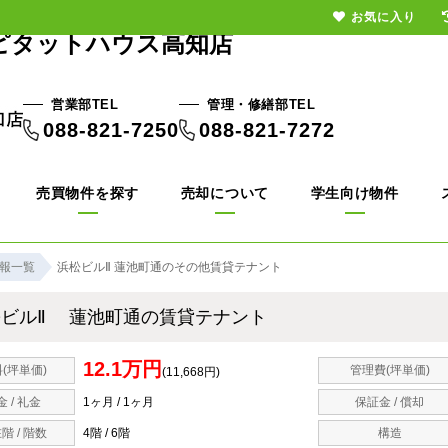
お気に入り
ピタットハウス高知店
営業部TEL
管理・修繕部TEL
088-821-7250
088-821-7272
売買物件を探す
売却について
学生向け物件
報一覧
浜松ビルⅡ 蓮池町通のその他賃貸テナント
松ビルⅡ 蓮池町通の賃貸テナント
12.1万円
(坪単価)
管理費(坪単価)
(11,668円)
金 / 礼金
1ヶ月 / 1ヶ月
保証金 / 償却
階 / 階数
4階 / 6階
構造