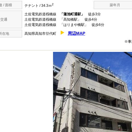
2
途 / 面積
築年月
テナント / 34.3ｍ
土佐電気鉄道桟橋線
「蓮池町通駅」
徒歩3分
交通
土佐電気鉄道桟橋線 「高知橋駅」 徒歩4分
土佐電気鉄道桟橋線 「はりまや橋駅」 徒歩6分
周辺MAP
所在地
高知県高知市廿代町
※事