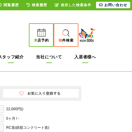
閲覧履歴
検索履歴
保存した検索条件
お問い合わせ
来
店予約
物
件検索
スタッフ紹介
当社について
入居者様へ
22,000円()
0ヶ月 / -
RC造(鉄筋コンクリート造)