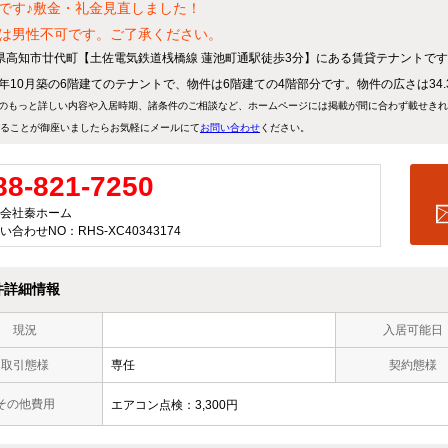
です♪敷金・礼金見直しました！
は男性不可です。ご了承ください。
県高知市廿代町【土佐電気鉄道桟橋線 蓮池町通駅徒歩3分】にある賃貸テナントで
89年10月築の6階建てのテナントで、物件は6階建ての4階部分です。物件の広さは34.
のもっと詳しい内容や入居時期、諸条件のご相談など、ホームページには掲載が間に合わず載せき
ることが御座いましたらお気軽にメールにて
お問い合わせ
ください。
88-821-7250
会社秦ホーム
い合わせNO：RHS-XC40343174
件詳細情報
現況
入居可能日
取引態様
専任
契約態様
その他費用
エアコン点検：3,300円