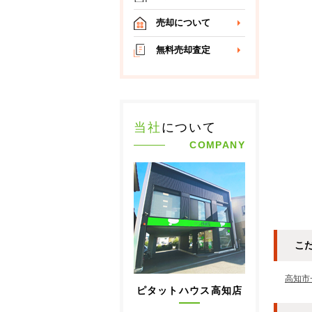
売却について
無料売却査定
当社
について
COMPANY
こ
高知市
ピタットハウス高知店