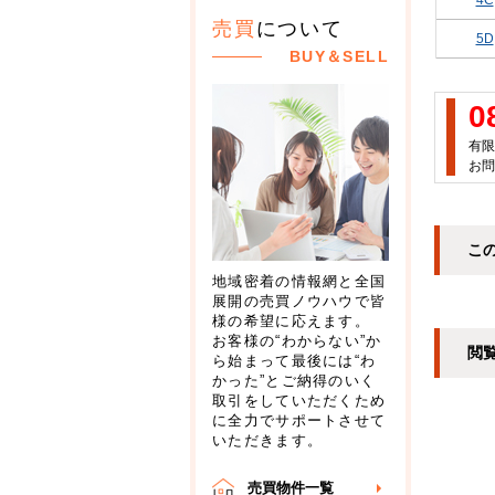
4C
売買
について
5D
BUY＆SELL
0
有限
お問
こ
地域密着の情報網と全国
展開の売買ノウハウで皆
様の希望に応えます。
お客様の“わからない”か
閲
ら始まって最後には“わ
かった”とご納得のいく
取引をしていただくため
に全力でサポートさせて
いただきます。
売買物件一覧