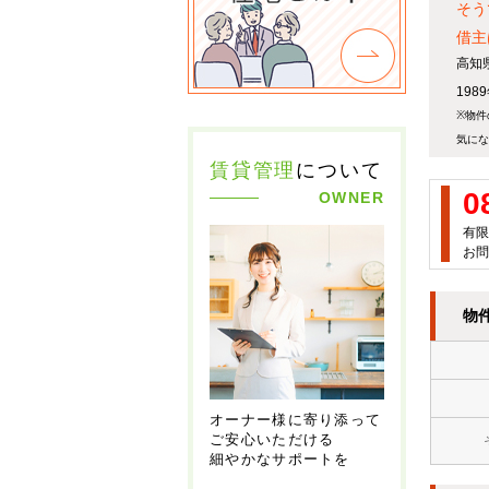
そう
借主
高知
19
※物件
気にな
賃貸管理
について
0
OWNER
有限
お問
物
オーナー様に寄り添って
ご安心いただける
細やかなサポートを