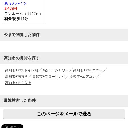
あうんハイツ
3.4万円
ワンルーム（33.12㎡）
朝倉
/徒歩14分
今まで閲覧した物件
高知市の賃貸を探す
高知市+バストイレ別
高知市+シャワー
高知市+バルコニー
高知市+南向き
高知市+フローリング
高知市+エアコン
高知市+２Ｆ以上
最近検索した条件
このページをメールで送る