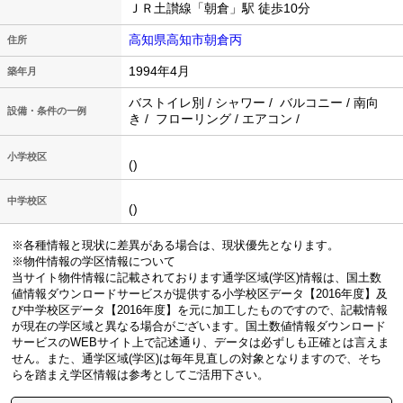
ＪＲ土讃線「朝倉」駅 徒歩10分
高知県高知市朝倉丙
住所
1994年4月
築年月
バストイレ別 / シャワー / バルコニー / 南向
設備・条件の一例
き / フローリング / エアコン /
小学校区
()
中学校区
()
※各種情報と現状に差異がある場合は、現状優先となります。
※物件情報の学区情報について
当サイト物件情報に記載されております通学区域(学区)情報は、国土数
値情報ダウンロードサービスが提供する小学校区データ【2016年度】及
び中学校区データ【2016年度】を元に加工したものですので、記載情報
が現在の学区域と異なる場合がございます。国土数値情報ダウンロード
サービスのWEBサイト上で記述通り、データは必ずしも正確とは言えま
せん。また、通学区域(学区)は毎年見直しの対象となりますので、そち
らを踏まえ学区情報は参考としてご活用下さい。