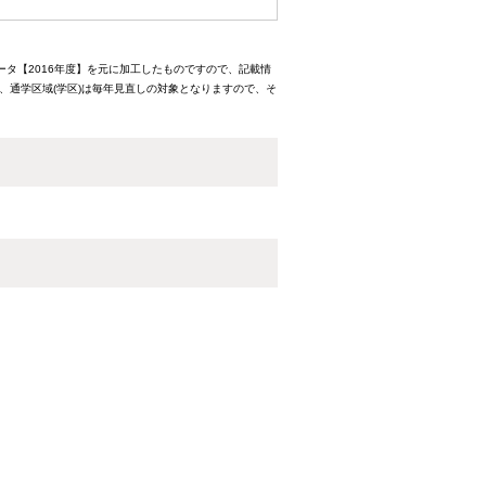
ータ【2016年度】を元に加工したものですので、記載情
、通学区域(学区)は毎年見直しの対象となりますので、そ