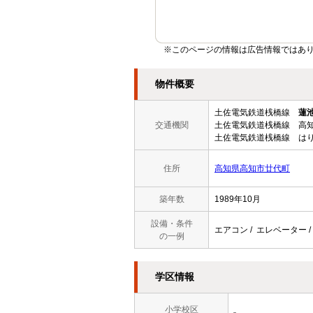
※このページの情報は広告情報ではあ
物件概要
土佐電気鉄道桟橋線
蓮
交通機関
土佐電気鉄道桟橋線 高知
土佐電気鉄道桟橋線 はり
住所
高知県高知市廿代町
築年数
1989年10月
設備・条件
エアコン / エレベーター /
の一例
学区情報
小学校区