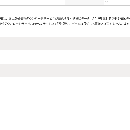
()
情報は、国土数値情報ダウンロードサービスが提供する小学校区データ【2016年度】及び中学校区デ
報ダウンロードサービスのWEBサイト上で記述通り、データは必ずしも正確とは言えません。また