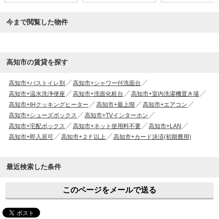
今まで閲覧した物件
高知市の賃貸を探す
高知市+バストイレ別
高知市+シャワー付洗面台
高知市+温水洗浄便座
高知市+洗面化粧台
高知市+室内洗濯機置き場
高知市+IHクッキングヒーター
高知市+最上階
高知市+エアコン
高知市+シューズボックス
高知市+TVインターホン
高知市+宅配ボックス
高知市+ネット使用料不要
高知市+LAN
高知市+即入居可
高知市+２Ｆ以上
高知市+カード決済(初期費用)
最近検索した条件
このページをメールで送る