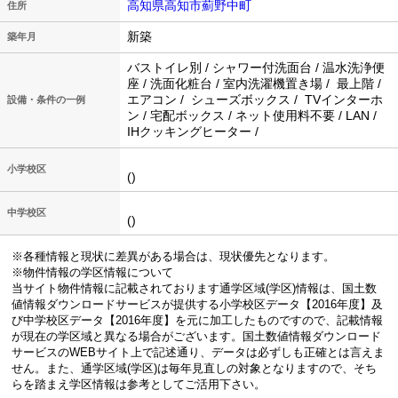
高知県高知市薊野中町
住所
新築
築年月
バストイレ別 / シャワー付洗面台 / 温水洗浄便
座 / 洗面化粧台 / 室内洗濯機置き場 / 最上階 /
エアコン / シューズボックス / TVインターホ
設備・条件の一例
ン / 宅配ボックス / ネット使用料不要 / LAN /
IHクッキングヒーター /
小学校区
()
中学校区
()
※各種情報と現状に差異がある場合は、現状優先となります。
※物件情報の学区情報について
当サイト物件情報に記載されております通学区域(学区)情報は、国土数
値情報ダウンロードサービスが提供する小学校区データ【2016年度】及
び中学校区データ【2016年度】を元に加工したものですので、記載情報
が現在の学区域と異なる場合がございます。国土数値情報ダウンロード
サービスのWEBサイト上で記述通り、データは必ずしも正確とは言えま
せん。また、通学区域(学区)は毎年見直しの対象となりますので、そち
らを踏まえ学区情報は参考としてご活用下さい。