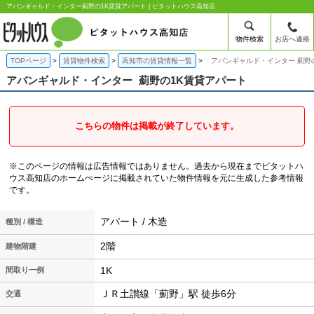
アバンギャルド・インター薊野の1K賃貸アパート | ピタットハウス高知店
物件検索
お店へ連絡
TOPページ
賃貸物件検索
高知市の賃貸情報一覧
アバンギャルド・インター 薊野
アバンギャルド・インター
薊野の1K賃貸アパート
こちらの物件は掲載が終了しています。
※このページの情報は広告情報ではありません。過去から現在までピタットハ
ウス高知店のホームぺージに掲載されていた物件情報を元に生成した参考情報
です。
アパート / 木造
種別 / 構造
2階
建物階建
1K
間取り一例
ＪＲ土讃線「薊野」駅 徒歩6分
交通