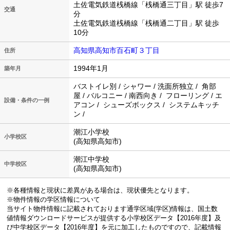
土佐電気鉄道桟橋線「桟橋通三丁目」駅 徒歩7
交通
分
土佐電気鉄道桟橋線「桟橋通二丁目」駅 徒歩
10分
高知県高知市百石町３丁目
住所
1994年1月
築年月
バストイレ別 / シャワー / 洗面所独立 / 角部
屋 / バルコニー / 南西向き / フローリング / エ
設備・条件の一例
アコン / シューズボックス / システムキッチ
ン /
潮江小学校
小学校区
(高知県高知市)
潮江中学校
中学校区
(高知県高知市)
※各種情報と現状に差異がある場合は、現状優先となります。
※物件情報の学区情報について
当サイト物件情報に記載されております通学区域(学区)情報は、国土数
値情報ダウンロードサービスが提供する小学校区データ【2016年度】及
び中学校区データ【2016年度】を元に加工したものですので、記載情報