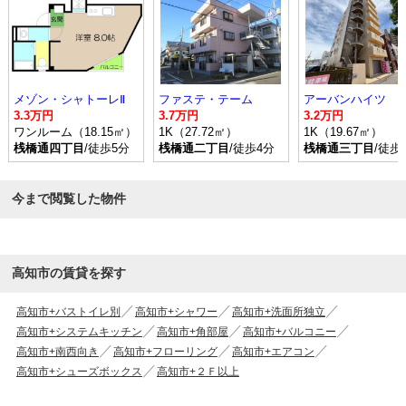
メゾン・シャトーレⅡ
ファステ・テーム
アーバンハイツ
3.3万円
3.7万円
3.2万円
ワンルーム（18.15㎡）
1K（27.72㎡）
1K（19.67㎡）
桟橋通四丁目
/徒歩5分
桟橋通二丁目
/徒歩4分
桟橋通三丁目
/徒歩
今まで閲覧した物件
高知市の賃貸を探す
高知市+バストイレ別
高知市+シャワー
高知市+洗面所独立
高知市+システムキッチン
高知市+角部屋
高知市+バルコニー
高知市+南西向き
高知市+フローリング
高知市+エアコン
高知市+シューズボックス
高知市+２Ｆ以上