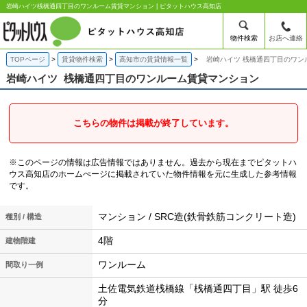
岩崎ハイツ桟橋通四丁目のワンルーム賃貸マンション | ピタットハウス高知店
物件検索
お店へ連絡
TOPページ
賃貸物件検索
高知市の賃貸情報一覧
岩崎ハイツ 桟橋通四丁目のワン
岩崎ハイツ
桟橋通四丁目のワンルーム賃貸マンション
こちらの物件は掲載が終了しています。
※このページの情報は広告情報ではありません。過去から現在までピタットハ
ウス高知店のホームぺージに掲載されていた物件情報を元に生成した参考情報
です。
マンション / SRC造(鉄骨鉄筋コンクリート造)
種別 / 構造
4階
建物階建
ワンルーム
間取り一例
土佐電気鉄道桟橋線「桟橋通四丁目」駅 徒歩6
分