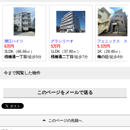
潮江ハイツ
グランリーオ
6万円
5万円
5.3万円
3LDK（66.66㎡）
1LDK（37.80㎡）
1K（29.40㎡）
桟橋通一丁目
/徒歩5分
桟橋通二丁目
/徒歩7分
梅の辻
/徒歩4分
今まで閲覧した物件
このページをメールで送る
このページの先頭へ