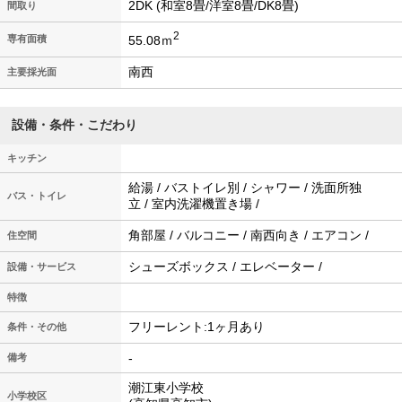
2DK (和室8畳/洋室8畳/DK8畳)
間取り
2
55.08ｍ
専有面積
南西
主要採光面
設備・条件・こだわり
キッチン
給湯 / バストイレ別 / シャワー / 洗面所独
バス・トイレ
立 / 室内洗濯機置き場 /
角部屋 / バルコニー / 南西向き / エアコン /
住空間
シューズボックス / エレベーター /
設備・サービス
特徴
フリーレント:1ヶ月あり
条件・その他
-
備考
潮江東小学校
小学校区