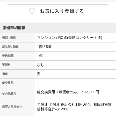
設備詳細情報
マンション / RC造(鉄筋コンクリート造)
種別 / 構造
1階 / 5階
所在階 / 階数
1年
契約期間
なし
更新料
要
損保
-
鍵交換代
鍵交換費用（希望者のみ）：13,200円
その他費用
全保連 全保連 保証会社利用必須。初回月額賃
保証人代行会社
借料等合計の120％