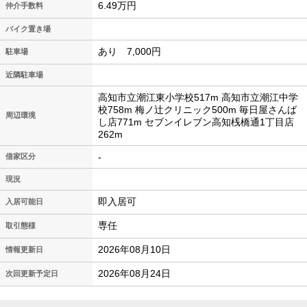
6.49万円
仲介手数料
バイク置き場
あり 7,000円
駐車場
近隣駐車場
高知市立潮江東小学校517m 高知市立潮江中学
校758m 梅ノ辻クリニック500m 毎日屋さんば
周辺環境
し店771m セブンイレブン高知桟橋通1丁目店
262m
-
借家区分
現況
即入居可
入居可能日
専任
取引態様
2026年08月10日
情報更新日
2026年08月24日
次回更新予定日