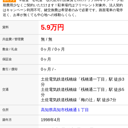
①敷金 ②礼金 ③入居月のお家賃ゼロのトリプル0キャンペーン初
ポイント
期費用少なくご契約いただけます！駐車場代はフリーレント対象外。法人契約
はキャンペーン利用不可。鍵交換費は希望者のみで必要です。路面電車の電停
近く、お車が無くても中心地への移動らくらく。
5.9万円
賃料
無 / 無
共益費 / 管理費
0ヶ月 / 0ヶ月
敷金 / 礼金
0ヶ月
保証金
0ヶ月 / -
敷引 / 償却
土佐電気鉄道桟橋線「桟橋通一丁目」駅 徒歩3
分
土佐電気鉄道桟橋線「桟橋通二丁目」駅 徒歩5
交通
分
土佐電気鉄道桟橋線「梅の辻」駅 徒歩7分
高知県高知市桟橋通１丁目
住所
1998年4月
築年月