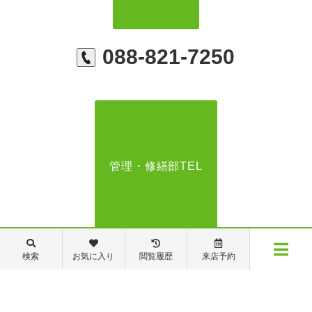
088-821-7250
管理・修繕部TEL
088-821-7272
検索
お気に入り
閲覧履歴
来店予約
メニュー
【営業時間】営業部：9～19時 管理・修繕部：9～18時