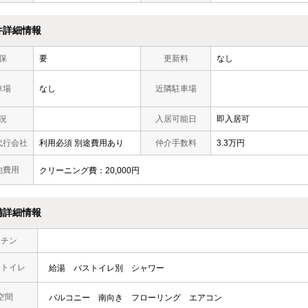
件詳細情報
保
要
更新料
なし
車場
なし
近隣駐車場
況
入居可能日
即入居可
代行会社
利用必須 別途費用あり
仲介手数料
3.3万円
他費用
クリーニング費：20,000円
備詳細情報
ッチン
・トイレ
給湯
バストイレ別
シャワー
空間
バルコニー
南向き
フローリング
エアコン