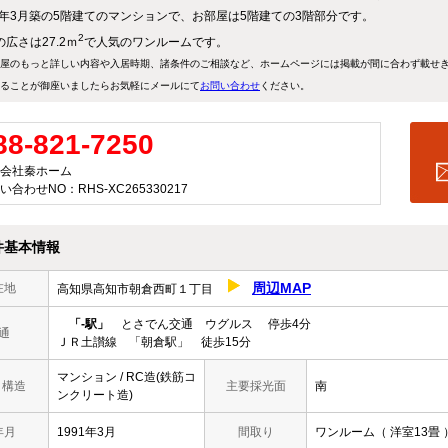
91年3月築の5階建てのマンションで、お部屋は5階建ての3階部分です。
2
広さは27.2ｍ
で人気のワンルームです。
屋のもっと詳しい内容や入居時期、諸条件のご相談など、ホームページには掲載が間に合わず載せ
ることが御座いましたらお気軽にメールにて
お問い合わせ
ください。
88-821-7250
会社秦ホーム
い合わせNO：RHS-XC265330217
件基本情報
周辺MAP
在地
高知県高知市朝倉西町１丁目
「-駅」
とさでん交通 ウグルス 停歩4分
通
ＪＲ土讃線 「朝倉駅」 徒歩15分
マンション / RC造(鉄筋コ
/ 構造
主要採光面
南
ンクリート造)
年月
1991年3月
間取り
ワンルーム（ 洋室13畳 