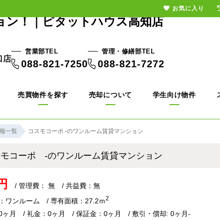
お気に入り
ション！｜ピタットハウス高知店
営業部TEL
管理・修繕部TEL
088-821-7250
088-821-7272
売買物件を探す
売却について
学生向け物件
報一覧
コスモコーポ -のワンルーム賃貸マンション
スモコーポ -のワンルーム賃貸マンション
円
/ 管理費： 無 / 共益費：無
2
：ワンルーム / 専有面積：27.2ｍ
ヶ月 / 礼金：0ヶ月 / 保証金：0ヶ月 / 敷引・償却: 0ヶ月-