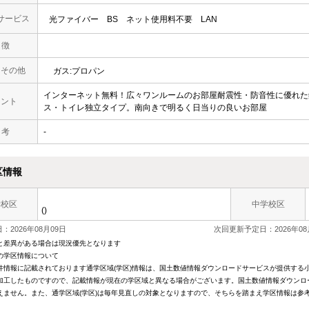
サービス
光ファイバー
BS
ネット使用料不要
LAN
 徴
・その他
ガス:プロパン
インターネット無料！広々ワンルームのお部屋耐震性・防音性に優れた
メント
ス・トイレ独立タイプ。南向きで明るく日当りの良いお部屋
 考
-
区情報
学校区
中学校区
()
：2026年08月09日
次回更新予定日：2026年08
と差異がある場合は現況優先となります
の学区情報について
件情報に記載されております通学区域(学区)情報は、国土数値情報ダウンロードサービスが提供する小学
加工したものですので、記載情報が現在の学区域と異なる場合がございます。国土数値情報ダウンロ
えません。また、通学区域(学区)は毎年見直しの対象となりますので、そちらを踏まえ学区情報は参