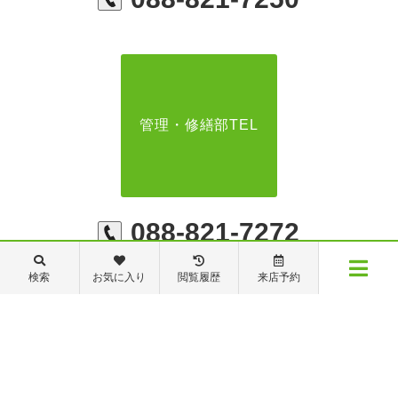
管理・修繕部TEL
088-821-7272
検索
お気に入り
閲覧履歴
来店予約
【営業時間】営業部：9～19時 管理・修繕部：9～18時
【定休日】日・祝日 夏季休業 年末年始
メニュー
物件検索
閲覧履歴
お気に入り
保存した条件