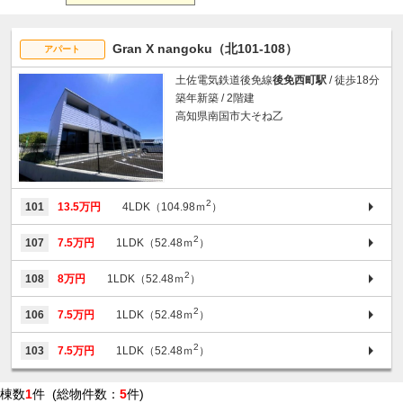
Gran X nangoku（北101-108）
アパート
土佐電気鉄道後免線
後免西町駅
/ 徒歩18分
築年新築 / 2階建
高知県南国市大そね乙
2
101
13.5万円
4LDK（104.98ｍ
）
2
107
7.5万円
1LDK（52.48ｍ
）
2
108
8万円
1LDK（52.48ｍ
）
2
106
7.5万円
1LDK（52.48ｍ
）
2
103
7.5万円
1LDK（52.48ｍ
）
棟数
1
件 (総物件数：
5
件)