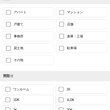
アパート
マンション
戸建て
店舗
事務所
倉庫・工場
貸土地
駐車場
その他
間取り
ワンルーム
1K
1DK
1LDK
2K
2DK