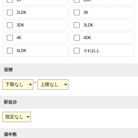
2LDK
3K
3DK
3LDK
4K
4DK
4LDK
それ以上
面積
～
駅徒歩
築年数