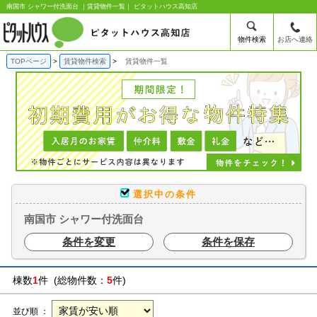
南国市 シャワー付洗面台 ｜賃貸物件一覧｜ ピタットハウス高知店
物件検索
お店へ連絡
TOPページ
賃貸物件検索
賃貸物件一覧
選択中の条件
南国市 シャワー付洗面台
条件を変更
条件を保存
棟数
1
件 (総物件数：
5
件)
並び順 ：