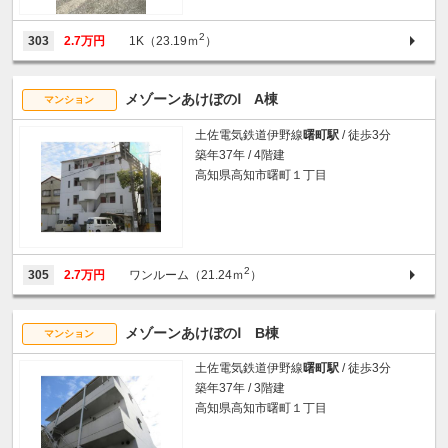
2
303
2.7万円
1K（23.19ｍ
）
メゾーンあけぼのⅠ A棟
マンション
土佐電気鉄道伊野線
曙町駅
/ 徒歩3分
築年37年 / 4階建
高知県高知市曙町１丁目
2
305
2.7万円
ワンルーム（21.24ｍ
）
メゾーンあけぼのⅠ B棟
マンション
土佐電気鉄道伊野線
曙町駅
/ 徒歩3分
築年37年 / 3階建
高知県高知市曙町１丁目