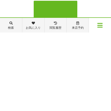
検索
お気に入り
閲覧履歴
来店予約
メニュー
管理・修繕部TEL
物件検索
閲覧履歴
お気に入り
保存した条件
088-821-7272
【営業時間】営業部：9～19時 管理・修繕部：9～18時
【定休日】日・祝日 夏季休業 年末年始