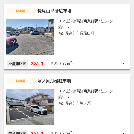
長尾山15番駐車場
駐車場
ＪＲ土讃線
高知商業前駅
/ 徒歩7分
築年 / -
高知県高知市長尾山町
2
0.5万円
その他（0ｍ
）
小型車区画
塚ノ原月極駐車場
駐車場
ＪＲ土讃線
高知商業前駅
/ 徒歩8分
築年 / -
高知県高知市塚ノ原
2
0.5万円
その他（0ｍ
）
普通車区画