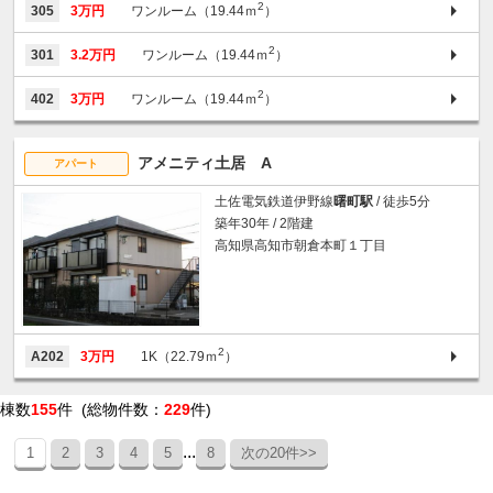
2
305
3万円
ワンルーム（19.44ｍ
）
2
301
3.2万円
ワンルーム（19.44ｍ
）
2
402
3万円
ワンルーム（19.44ｍ
）
アメニティ土居 A
アパート
土佐電気鉄道伊野線
曙町駅
/ 徒歩5分
築年30年 / 2階建
高知県高知市朝倉本町１丁目
2
A202
3万円
1K（22.79ｍ
）
棟数
155
件 (総物件数：
229
件)
...
1
2
3
4
5
8
次の20件>>