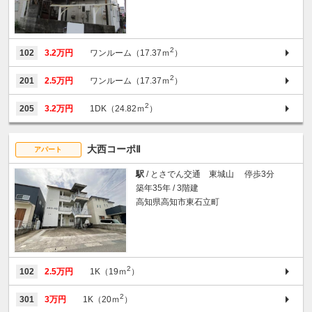
2
102
3.2万円
ワンルーム（17.37ｍ
）
2
201
2.5万円
ワンルーム（17.37ｍ
）
2
205
3.2万円
1DK（24.82ｍ
）
大西コーポⅡ
アパート
駅
/ とさでん交通 東城山 停歩3分
築年35年 / 3階建
高知県高知市東石立町
2
102
2.5万円
1K（19ｍ
）
2
301
3万円
1K（20ｍ
）