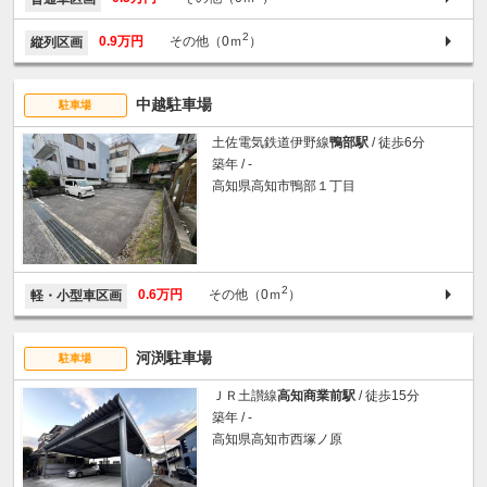
2
0.9万円
その他（0ｍ
）
縦列区画
中越駐車場
駐車場
土佐電気鉄道伊野線
鴨部駅
/ 徒歩6分
築年 / -
高知県高知市鴨部１丁目
2
0.6万円
その他（0ｍ
）
軽・小型車区画
河渕駐車場
駐車場
ＪＲ土讃線
高知商業前駅
/ 徒歩15分
築年 / -
高知県高知市西塚ノ原