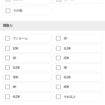
その他
間取り
ワンルーム
1K
1DK
1LDK
2K
2DK
2LDK
3K
3DK
3LDK
4K
4DK
4LDK
それ以上