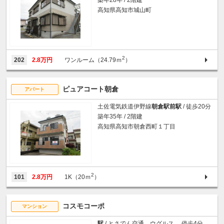
高知県高知市城山町
2
202
2.8万円
ワンルーム（24.79ｍ
）
ピュアコート朝倉
アパート
土佐電気鉄道伊野線
朝倉駅前駅
/ 徒歩20分
築年35年 / 2階建
高知県高知市朝倉西町１丁目
2
101
2.8万円
1K（20ｍ
）
コスモコーポ
マンション
駅
/ とさでん交通 ウグルス 停歩4分