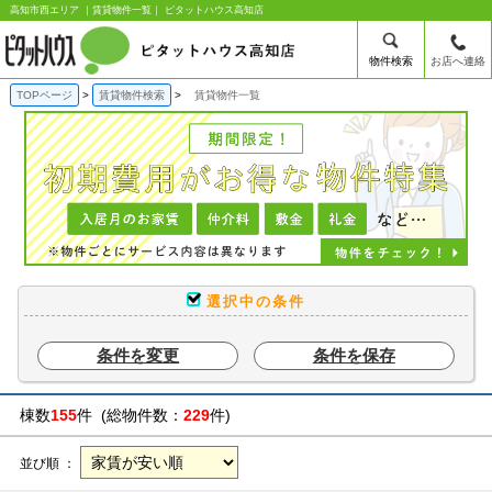
高知市西エリア ｜賃貸物件一覧｜ ピタットハウス高知店
物件検索
お店へ連絡
TOPページ
賃貸物件検索
賃貸物件一覧
選択中の条件
条件を変更
条件を保存
棟数
155
件 (総物件数：
229
件)
並び順 ：