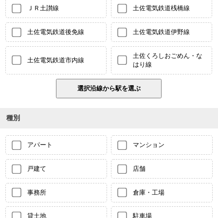
ＪＲ土讃線
土佐電気鉄道桟橋線
土佐電気鉄道後免線
土佐電気鉄道伊野線
土佐くろしおごめん・な
土佐電気鉄道市内線
はり線
種別
アパート
マンション
戸建て
店舗
事務所
倉庫・工場
貸土地
駐車場