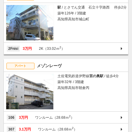
駅
/ とさでん交通 石立十字路西 停歩2分
築年126年 / 3階建
高知県高知市城山町
2
2Fnisi
3万円
2K（33.02ｍ
）
メゾンレーヴ
アパート
土佐電気鉄道伊野線
宮の奥駅
/ 徒歩4分
築年32年 / 3階建
高知県高知市朝倉丙
2
106
3万円
ワンルーム（28.68ｍ
）
2
307
3.1万円
ワンルーム（28.68ｍ
）