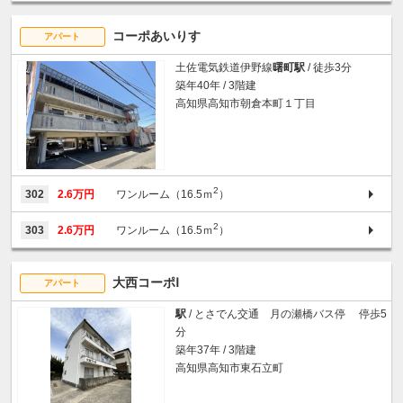
コーポあいりす
アパート
土佐電気鉄道伊野線
曙町駅
/ 徒歩3分
築年40年 / 3階建
高知県高知市朝倉本町１丁目
2
302
2.6万円
ワンルーム（16.5ｍ
）
2
303
2.6万円
ワンルーム（16.5ｍ
）
大西コーポⅠ
アパート
駅
/ とさでん交通 月の瀬橋バス停 停歩5
分
築年37年 / 3階建
高知県高知市東石立町