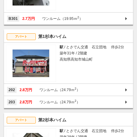
2
B301
2.7万円
ワンルーム（19.95ｍ
）
第1杉本ハイム
アパート
駅
/ とさでん交通 石立団地 停歩2分
築年31年 / 2階建
高知県高知市城山町
2
202
2.8万円
ワンルーム（24.79ｍ
）
2
203
2.8万円
ワンルーム（24.79ｍ
）
第2杉本ハイム
アパート
駅
/ とさでん交通 石立団地 停歩2分
築年28年 / 2階建