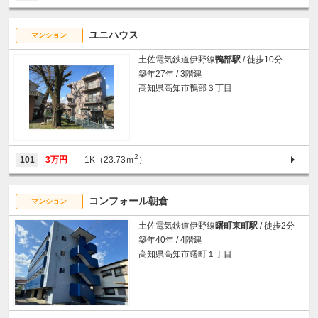
ユニハウス
マンション
土佐電気鉄道伊野線
鴨部駅
/ 徒歩10分
築年27年 / 3階建
高知県高知市鴨部３丁目
2
101
3万円
1K（23.73ｍ
）
コンフォール朝倉
マンション
土佐電気鉄道伊野線
曙町東町駅
/ 徒歩2分
築年40年 / 4階建
高知県高知市曙町１丁目