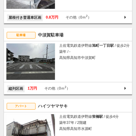
2
0.8万円
その他（0ｍ
）
屋根付き普通車区画
中須賀駐車場
駐車場
土佐電気鉄道伊野線
旭町一丁目駅
/ 徒歩2分
築年 / -
高知県高知市中須賀町
2
1万円
その他（0ｍ
）
縦列区画
ハイツヤマサキ
アパート
土佐電気鉄道伊野線
蛍橋駅
/ 徒歩4分
築年37年 / 2階建
高知県高知市水源町