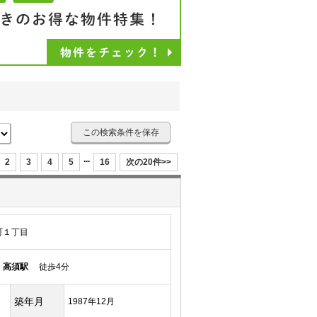
この検索条件を保存
...
2
3
4
5
16
次の20件>>
町１丁目
線
高須駅
徒歩4分
築年月
1987年12月