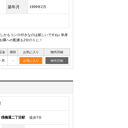
築年月
1999年2月
しかもコンロ付きなのは嬉しいですね♪ 単身
お隣への配慮も2分の１に！
証金
償却
お気に入り
物件詳細
ヶ月
-
お気に入り
物件詳細
町
線
桟橋通二丁目駅
徒歩7分