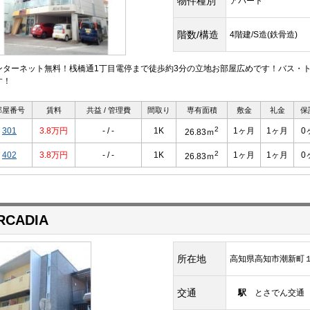
物件種別
アパート
階数/構造
4階建/S造(鉄骨造)
ンターネット無料！桟橋通1丁目電停まで徒歩約3分の立地お部屋広めです！バス・ト
す！
部屋番号
賃料
共益 / 管理費
間取り
専有面積
敷金
礼金
保
2
301
3.8万円
- / -
1K
1ヶ月
1ヶ月
0
26.83ｍ
2
402
3.8万円
- / -
1K
1ヶ月
1ヶ月
0
26.83ｍ
RCADIA
所在地
高知県高知市潮新町
交通
駅
とさでん交通 