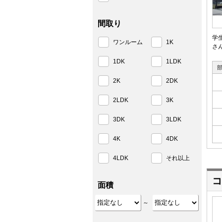
間取り
学
ワンルーム
1K
さ
1DK
1LDK
2K
2DK
2LDK
3K
3DK
3LDK
4K
4DK
4LDK
それ以上
コ
面積
～