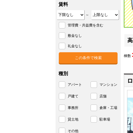
賃料
～
管理費・共益費を含む
敷金なし
高
礼金なし
棟数
種別
ロ
アパート
マンション
戸建て
店舗
事務所
倉庫・工場
貸土地
駐車場
その他