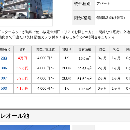
物件種別
アパート
階数/構造
6階建/S造(鉄骨造)
インターネットが無料で使い放題☆潮江エリアでお探しの方に！閑静な住宅街に立地
 南向きで日当たり良好 防犯カメラ付き！暮らしを守る24時間セキュリティ
部屋番号
賃料
共益 / 管理費
間取り
専有面積
敷金
礼金
保
2
203
4万円
4,000円 / -
1K
0ヶ月
1ヶ月
0
19.6ｍ
2
306
5.9万円
4,000円 / -
2LDK
2ヶ月
1ヶ月
0
49.68ｍ
2
307
5.9万円
4,000円 / -
2LDK
2ヶ月
1ヶ月
0
51.52ｍ
2
503
4.1万円
4,000円 / -
1K
0ヶ月
1ヶ月
0
19.6ｍ
レオール池