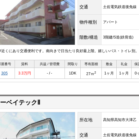
交通
土佐電気鉄道後免
物件種別
アパート
階数/構造
3階建/S造(鉄骨造)
停近くにあり交通便利です。南向きで日当たり良好最上階。嬉しいバス・トイレ別。
部屋番号
賃料
共益 / 管理費
間取り
専有面積
敷金
礼金
保
2
305
3.3万円
- / -
1DK
1ヶ月
1ヶ月
0
27ｍ
ーベイテックⅡ
所在地
高知県高知市大津乙
交通
土佐電気鉄道後免