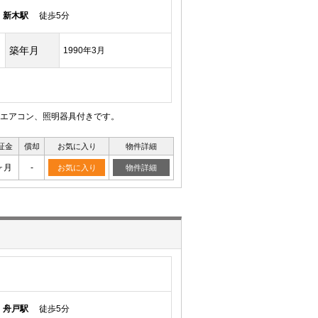
線
新木駅
徒歩5分
築年月
1990年3月
エアコン、照明器具付きです。
証金
償却
お気に入り
物件詳細
ヶ月
-
お気に入り
物件詳細
線
舟戸駅
徒歩5分