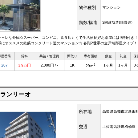
物件種別
マンション
階数/構造
3階建/S造(鉄骨造)
シャレな外観☆スーパー、コンビニ、飲食店近くで生活便良好お部屋には照明付き！
様にオススメの鉄筋コンクリート造のマンション☆ 各階2世帯の全戸端部屋タイプ！
部屋番号
賃料
共益 / 管理費
間取り
専有面積
敷金
礼金
保
2
207
3.9万円
2,000円 / -
1K
1ヶ月
1ヶ月
0
29ｍ
ランリーオ
所在地
高知県高知市北新田
交通
土佐電気鉄道桟橋