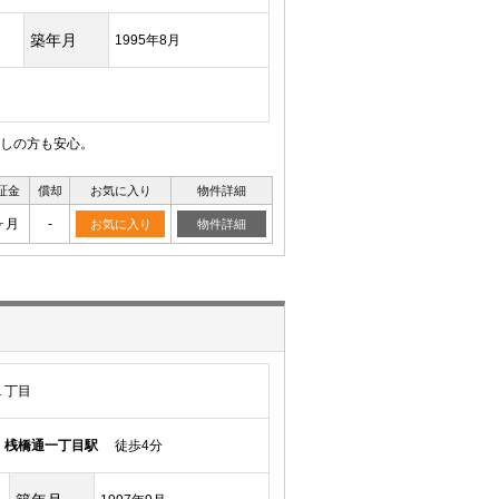
築年月
1995年8月
しの方も安心。
証金
償却
お気に入り
物件詳細
ヶ月
-
お気に入り
物件詳細
１丁目
線
桟橋通一丁目駅
徒歩4分