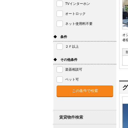
TVインターホン
オートロック
ネット使用料不要
オ
◆ 条件
者
２Ｆ以上
◆ その他条件
楽器相談可
ペット可
グ
賃貸物件検索