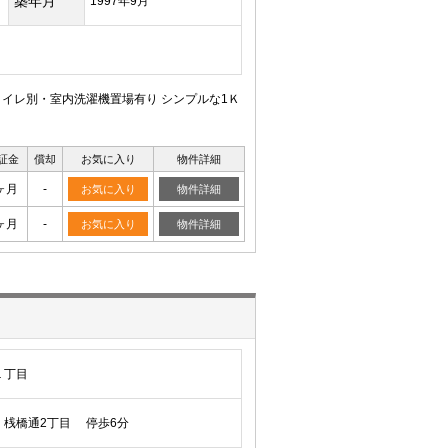
築年月
1997年9月
イレ別・室内洗濯機置場有り シンプルな1Ｋ
証金
償却
お気に入り
物件詳細
ヶ月
-
お気に入り
物件詳細
ヶ月
-
お気に入り
物件詳細
１丁目
桟橋通2丁目 停歩6分