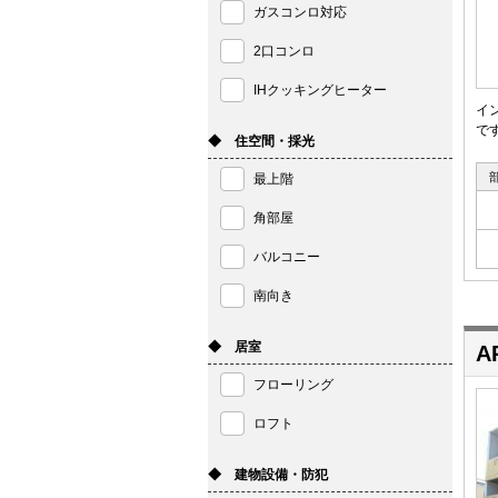
ガスコンロ対応
2口コンロ
IHクッキングヒーター
イ
で
◆ 住空間・採光
最上階
角部屋
バルコニー
南向き
◆ 居室
A
フローリング
ロフト
◆ 建物設備・防犯