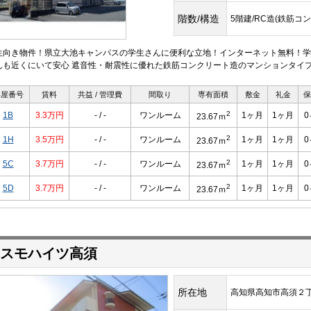
階数/構造
5階建/RC造(鉄筋コ
生向き物件！県立大池キャンパスの学生さんに便利な立地！インターネット無料！学
んも近くにいて安心 遮音性・耐震性に優れた鉄筋コンクリート造のマンションタイプ
部屋番号
賃料
共益 / 管理費
間取り
専有面積
敷金
礼金
保
2
1B
3.3万円
- / -
ワンルーム
1ヶ月
1ヶ月
23.67ｍ
2
1H
3.5万円
- / -
ワンルーム
1ヶ月
1ヶ月
23.67ｍ
2
5C
3.7万円
- / -
ワンルーム
1ヶ月
1ヶ月
23.67ｍ
2
5D
3.7万円
- / -
ワンルーム
1ヶ月
1ヶ月
23.67ｍ
スモハイツ高須
所在地
高知県高知市高須２