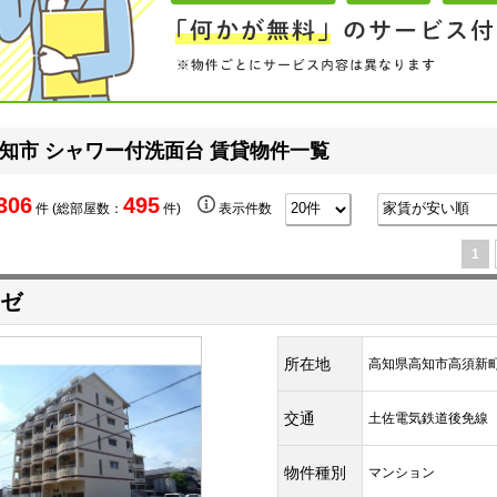
知市 シャワー付洗面台 賃貸物件一覧
306
495
件 (総部屋数：
件)
表示件数
1
ゼ
所在地
高知県高知市高須新
交通
土佐電気鉄道後免
物件種別
マンション