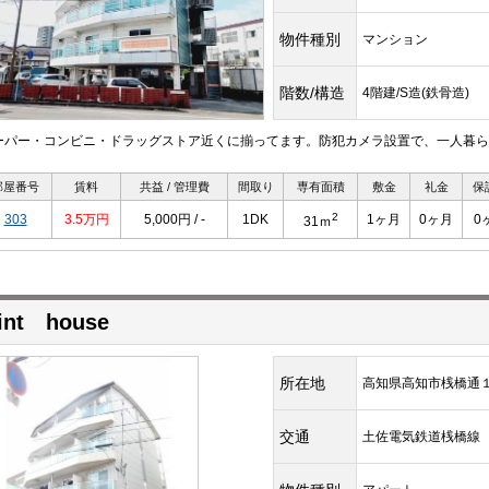
物件種別
マンション
階数/構造
4階建/S造(鉄骨造)
ーパー・コンビニ・ドラッグストア近くに揃ってます。防犯カメラ設置で、一人暮ら
部屋番号
賃料
共益 / 管理費
間取り
専有面積
敷金
礼金
保
2
303
3.5万円
5,000円 / -
1DK
1ヶ月
0ヶ月
0
31ｍ
int house
所在地
高知県高知市桟橋通
交通
土佐電気鉄道桟橋