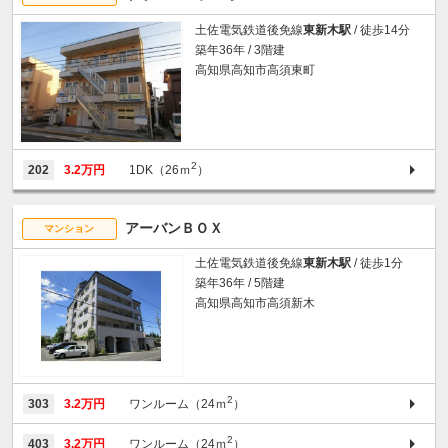
土佐電気鉄道後免線
東新木駅
/ 徒歩14分
築年36年 / 3階建
高知県高知市高須東町
2
202
3.2万円
1DK（26ｍ
）
アーバンＢＯＸ
マンション
土佐電気鉄道後免線
東新木駅
/ 徒歩1分
築年36年 / 5階建
高知県高知市高須新木
2
303
3.2万円
ワンルーム（24ｍ
）
2
403
3.2万円
ワンルーム（24ｍ
）