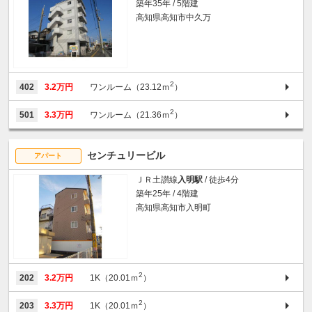
築年35年 / 5階建
高知県高知市中久万
2
402
3.2万円
ワンルーム（23.12ｍ
）
2
501
3.3万円
ワンルーム（21.36ｍ
）
センチュリービル
アパート
ＪＲ土讃線
入明駅
/ 徒歩4分
築年25年 / 4階建
高知県高知市入明町
2
202
3.2万円
1K（20.01ｍ
）
2
203
3.3万円
1K（20.01ｍ
）