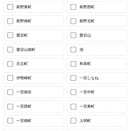
薊野東町
薊野西町
薊野南町
薊野北町
愛宕町
愛宕山
愛宕山南町
池
石立町
和泉町
伊勢崎町
一宮しなね
一宮徳谷
一宮中町
一宮西町
一宮東町
一宮南町
入明町