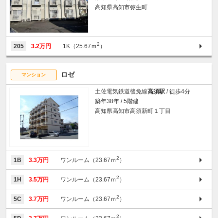
高知県高知市弥生町
2
205
3.2万円
1K（25.67ｍ
）
ロゼ
マンション
土佐電気鉄道後免線
高須駅
/ 徒歩4分
築年38年 / 5階建
高知県高知市高須新町１丁目
2
1B
3.3万円
ワンルーム（23.67ｍ
）
2
1H
3.5万円
ワンルーム（23.67ｍ
）
2
5C
3.7万円
ワンルーム（23.67ｍ
）
2