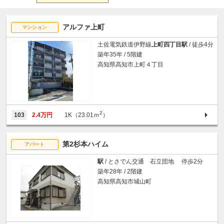
アルファ上町
マンション
土佐電気鉄道伊野線
上町四丁目駅
/ 徒歩4分
築年35年 / 5階建
高知県高知市上町４丁目
2
103
2.4万円
1K（23.01ｍ
）
第2杉本ハイム
アパート
駅
/ とさでん交通 石立団地 停歩2分
築年28年 / 2階建
高知県高知市城山町