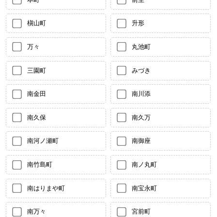
槇山町
升形
万々
丸池町
三園町
みづき
南金田
南川添
南久保
南久万
南河ノ瀬町
南御座
南竹島町
南ノ丸町
南はりまや町
南宝永町
南万々
宮前町