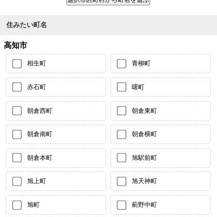
住みたい町名
高知市
相生町
青柳町
赤石町
曙町
朝倉西町
朝倉東町
朝倉南町
朝倉横町
朝倉本町
旭駅前町
旭上町
旭天神町
旭町
薊野中町