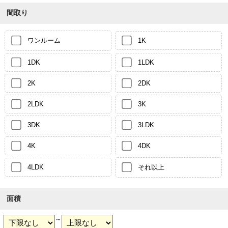
間取り
ワンルーム
1K
1DK
1LDK
2K
2DK
2LDK
3K
3DK
3LDK
4K
4DK
4LDK
それ以上
面積
～