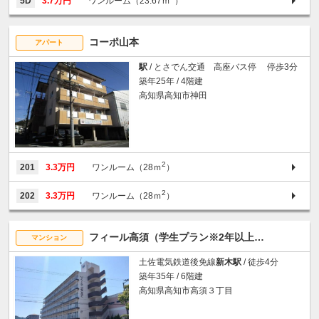
5D
3.7万円
ワンルーム（23.67ｍ
）
コーポ山本
アパート
駅
/ とさでん交通 高座バス停 停歩3分
築年25年 / 4階建
高知県高知市神田
2
201
3.3万円
ワンルーム（28ｍ
）
2
202
3.3万円
ワンルーム（28ｍ
）
フィール高須（学生プラン※2年以上ご入居い
マンション
土佐電気鉄道後免線
新木駅
/ 徒歩4分
築年35年 / 6階建
高知県高知市高須３丁目