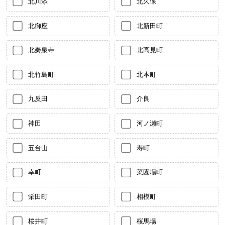
北川添
北久保
北御座
北新田町
北秦泉寺
北高見町
北竹島町
北本町
九反田
介良
神田
河ノ瀬町
五台山
寿町
幸町
菜園場町
栄田町
相模町
桜井町
桜馬場