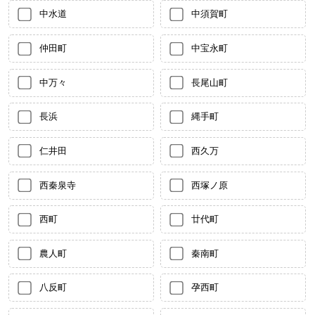
中水道
中須賀町
仲田町
中宝永町
中万々
長尾山町
長浜
縄手町
仁井田
西久万
西秦泉寺
西塚ノ原
西町
廿代町
農人町
秦南町
八反町
孕西町