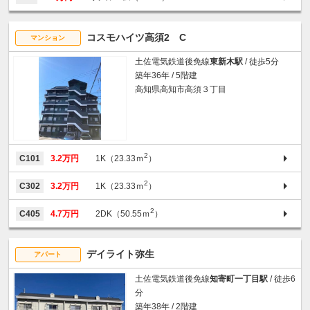
コスモハイツ高須2 C
マンション
土佐電気鉄道後免線
東新木駅
/ 徒歩5分
築年36年 / 5階建
高知県高知市高須３丁目
2
C101
3.2万円
1K（23.33ｍ
）
2
C302
3.2万円
1K（23.33ｍ
）
2
C405
4.7万円
2DK（50.55ｍ
）
デイライト弥生
アパート
土佐電気鉄道後免線
知寄町一丁目駅
/ 徒歩6
分
築年38年 / 2階建