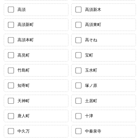
高須
高須新木
高須新町
高須東町
高須本町
高そね
高見町
宝町
竹島町
玉水町
知寄町
塚ノ原
天神町
土居町
唐人町
十津
中久万
中秦泉寺