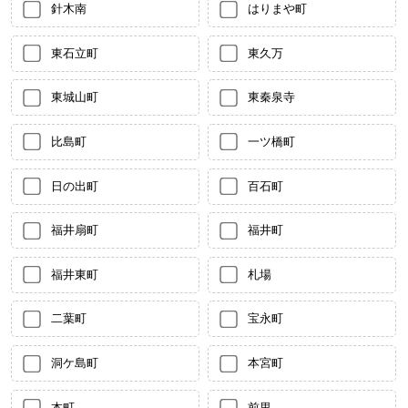
針木南
はりまや町
東石立町
東久万
東城山町
東秦泉寺
比島町
一ツ橋町
日の出町
百石町
福井扇町
福井町
福井東町
札場
二葉町
宝永町
洞ケ島町
本宮町
本町
前里