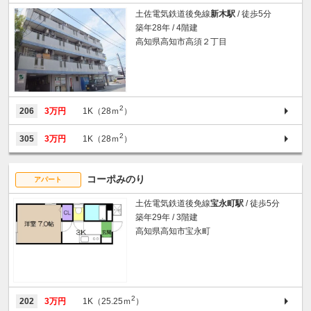
土佐電気鉄道後免線
新木駅
/ 徒歩5分
築年28年 / 4階建
高知県高知市高須２丁目
2
206
3万円
1K（28ｍ
）
2
305
3万円
1K（28ｍ
）
コーポみのり
アパート
土佐電気鉄道後免線
宝永町駅
/ 徒歩5分
築年29年 / 3階建
高知県高知市宝永町
2
202
3万円
1K（25.25ｍ
）