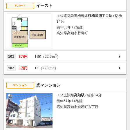
イースト
アパート
土佐電気鉄道桟橋線
桟橋通四丁目駅
/ 徒歩
14分
築年35年 / 2階建
高知県高知市竹島町
2
101
3万円
1SK（22.2ｍ
）
2
102
3万円
1K（22.2ｍ
）
光マンション
マンション
ＪＲ土讃線
高知駅
/ 徒歩14分
築年51年 / 4階建
高知県高知市愛宕町３丁目