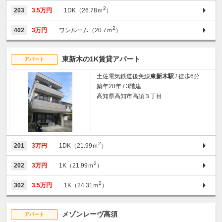
2
203
3.5万円
1DK（26.78ｍ
）
2
402
3万円
ワンルーム（20.7ｍ
）
東新木の1K賃貸アパート
アパート
土佐電気鉄道後免線
東新木駅
/ 徒歩6分
築年28年 / 3階建
高知県高知市高須３丁目
2
201
3万円
1DK（21.99ｍ
）
2
202
3万円
1K（21.99ｍ
）
2
302
3.5万円
1K（24.31ｍ
）
メゾンレーヴ高須
アパート