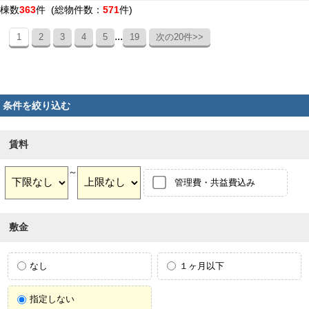
棟数
363
件 (総物件数：
571
件)
...
1
2
3
4
5
19
次の20件>>
条件を絞り込む
賃料
～
管理費・共益費込み
敷金
なし
１ヶ月以下
指定しない