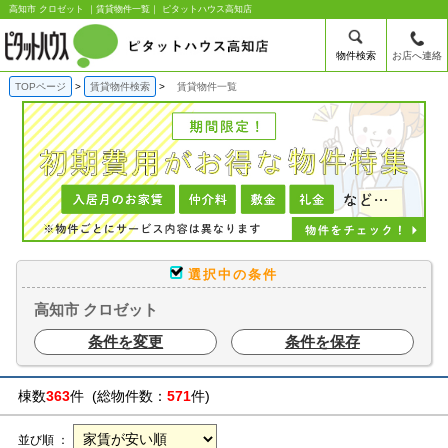
高知市 クロゼット ｜賃貸物件一覧｜ ピタットハウス高知店
物件検索
お店へ連絡
TOPページ
賃貸物件検索
賃貸物件一覧
選択中の条件
高知市 クロゼット
条件を変更
条件を保存
棟数
363
件 (総物件数：
571
件)
並び順 ：