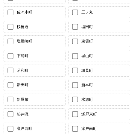
佐々木町
三ノ丸
桟橋通
塩田町
塩屋崎町
東雲町
下島町
城山町
昭和町
城見町
新田町
新本町
新屋敷
水源町
杉井流
瀬戸東町
瀬戸西町
瀬戸南町