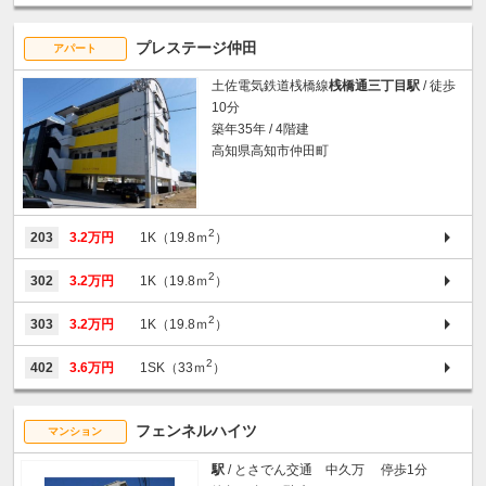
プレステージ仲田
アパート
土佐電気鉄道桟橋線
桟橋通三丁目駅
/ 徒歩
10分
築年35年 / 4階建
高知県高知市仲田町
2
203
3.2万円
1K（19.8ｍ
）
2
302
3.2万円
1K（19.8ｍ
）
2
303
3.2万円
1K（19.8ｍ
）
2
402
3.6万円
1SK（33ｍ
）
フェンネルハイツ
マンション
駅
/ とさでん交通 中久万 停歩1分