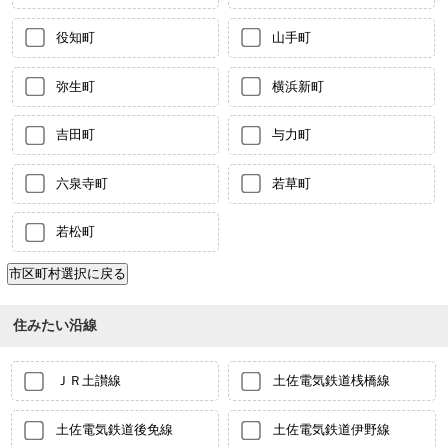
役知町
山手町
弥生町
横浜新町
吉田町
与力町
六泉寺町
若草町
若松町
住みたい沿線
ＪＲ土讃線
土佐電気鉄道桟橋線
土佐電気鉄道後免線
土佐電気鉄道伊野線