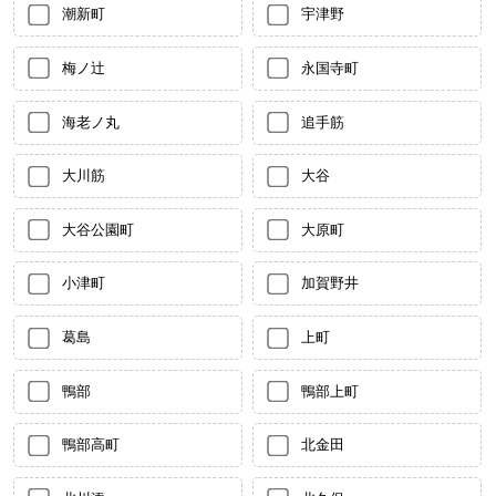
潮新町
宇津野
梅ノ辻
永国寺町
海老ノ丸
追手筋
大川筋
大谷
大谷公園町
大原町
小津町
加賀野井
葛島
上町
鴨部
鴨部上町
鴨部高町
北金田