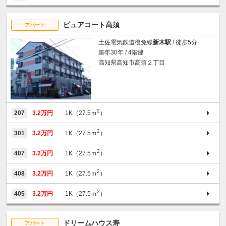
ピュアコート高須
アパート
土佐電気鉄道後免線
新木駅
/ 徒歩5分
築年30年 / 4階建
高知県高知市高須２丁目
2
207
3.2万円
1K（27.5ｍ
）
2
301
3.2万円
1K（27.5ｍ
）
2
407
3.2万円
1K（27.5ｍ
）
2
408
3.2万円
1K（27.5ｍ
）
2
405
3.2万円
1K（27.5ｍ
）
ドリームハウス寿
アパート