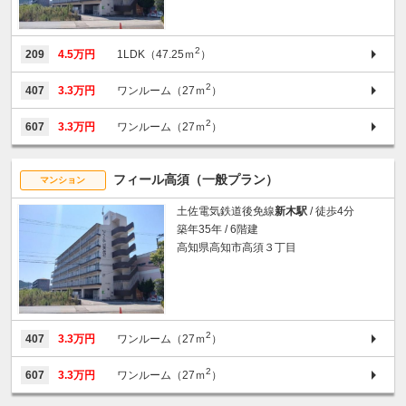
2
209
4.5万円
1LDK（47.25ｍ
）
2
407
3.3万円
ワンルーム（27ｍ
）
2
607
3.3万円
ワンルーム（27ｍ
）
フィール高須（一般プラン）
マンション
土佐電気鉄道後免線
新木駅
/ 徒歩4分
築年35年 / 6階建
高知県高知市高須３丁目
2
407
3.3万円
ワンルーム（27ｍ
）
2
607
3.3万円
ワンルーム（27ｍ
）