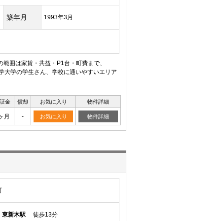
築年月
1993年3月
の範囲は家賃・共益・P1台・町費まで、
科学大学の学生さん、学校に通いやすいエリア
証金
償却
お気に入り
物件詳細
ヶ月
-
お気に入り
物件詳細
町
線
東新木駅
徒歩13分