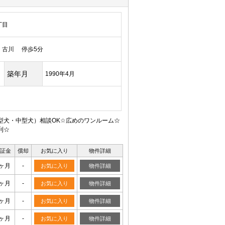
丁目
古川 停歩5分
築年月
1990年4月
型犬・中型犬）相談OK☆広めのワンルーム☆
利☆
証金
償却
お気に入り
物件詳細
0ヶ月
-
お気に入り
物件詳細
0ヶ月
-
お気に入り
物件詳細
0ヶ月
-
お気に入り
物件詳細
0ヶ月
-
お気に入り
物件詳細