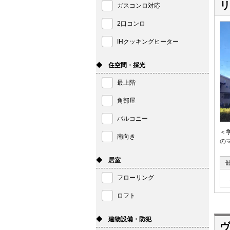
リ
ガスコンロ対応
2口コンロ
IHクッキングヒーター
◆ 住空間・採光
最上階
角部屋
バルコニー
＜
南向き
の
◆ 居室
フローリング
ロフト
◆ 建物設備・防犯
ヴ