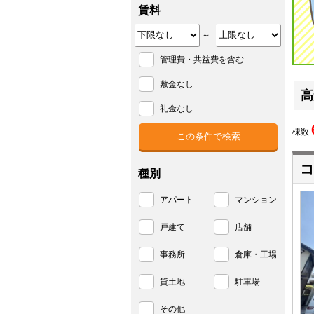
賃料
～
管理費・共益費を含む
敷金なし
高
礼金なし
棟数
コ
種別
アパート
マンション
戸建て
店舗
事務所
倉庫・工場
貸土地
駐車場
その他