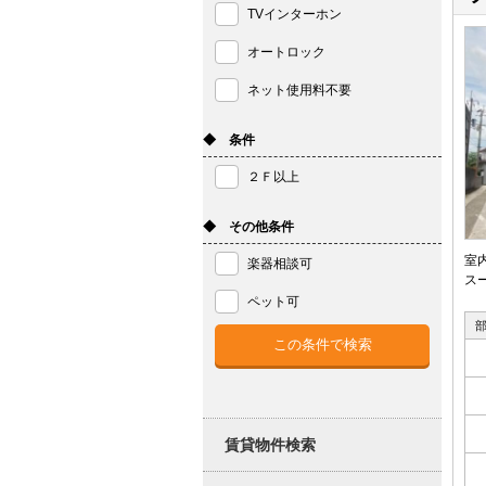
TVインターホン
オートロック
ネット使用料不要
◆ 条件
２Ｆ以上
◆ その他条件
室
楽器相談可
ス
ペット可
賃貸物件検索