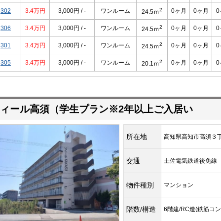
2
302
3.4万円
3,000円 / -
ワンルーム
0ヶ月
0ヶ月
24.5ｍ
2
306
3.4万円
3,000円 / -
ワンルーム
0ヶ月
0ヶ月
24.5ｍ
2
301
3.4万円
3,000円 / -
ワンルーム
0ヶ月
0ヶ月
24.5ｍ
2
305
3.4万円
3,000円 / -
ワンルーム
0ヶ月
0ヶ月
20.1ｍ
ィール高須（学生プラン※2年以上ご入居い
所在地
高知県高知市高須３
交通
土佐電気鉄道後免
物件種別
マンション
階数/構造
6階建/RC造(鉄筋コ