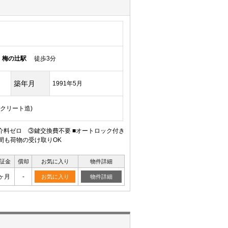
線
梅の辻駅
徒歩3分
築年月
1991年5月
ンクリート造)
料ゼロ ③鍵交換費不要 ■オートロック付き
間も荷物の受け取りOK
証金
償却
お気に入り
物件詳細
ヶ月
-
お気に入り
物件詳細