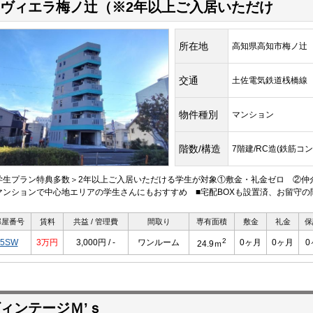
ヴィエラ梅ノ辻（※2年以上ご入居いただけ
所在地
高知県高知市梅ノ辻
交通
土佐電気鉄道桟橋
物件種別
マンション
階数/構造
7階建/RC造(鉄筋コ
学生プラン特典多数＞2年以上ご入居いただける学生が対象①敷金・礼金ゼロ ②仲介
マンションで中心地エリアの学生さんにもおすすめ ■宅配BOXも設置済、お留守の
部屋番号
賃料
共益 / 管理費
間取り
専有面積
敷金
礼金
保
2
5SW
3万円
3,000円 / -
ワンルーム
0ヶ月
0ヶ月
0
24.9ｍ
ィンテージＭ’ｓ