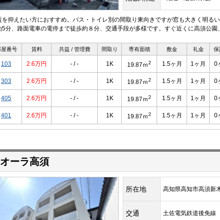
賃を抑えたい方におすすめ。バス・トイレ別の間取り東向きですが窓も大きく明るい
約5分、路面電車の電停まで徒歩約８分、交通手段が多様です。すぐ近くに高須公園
部屋番号
賃料
共益 / 管理費
間取り
専有面積
敷金
礼金
保
2
103
2.6万円
- / -
1K
1.5ヶ月
1ヶ月
0
19.87ｍ
2
303
2.6万円
- / -
1K
1.5ヶ月
1ヶ月
0
19.87ｍ
2
405
2.6万円
- / -
1K
1.5ヶ月
1ヶ月
0
19.87ｍ
2
401
2.6万円
- / -
1K
1.5ヶ月
1ヶ月
0
19.87ｍ
オーラ高須
所在地
高知県高知市高須新
交通
土佐電気鉄道後免