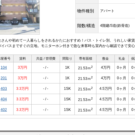
物件種別
アパート
階数/構造
4階建/S造(鉄骨造)
生さんや初めて一人暮らしをされるかたにおすすめ！バス・トイレ別、うれしい家賃
バイパスまですぐの立地。モニターホン付きで急な来客時も室内から確認できて安心
部屋番号
賃料
共益 / 管理費
間取り
専有面積
敷金
礼金
保
2
104
3万円
- / -
1K
4万円
0ヶ月
0
21.53ｍ
2
201
3万円
- / -
1K
4万円
0ヶ月
0
21.53ｍ
2
403
3.3万円
- / -
1SK
4.5万円
0ヶ月
0
21.53ｍ
2
404
3.3万円
- / -
1SK
4.5万円
0ヶ月
0
21.53ｍ
2
402
3.3万円
- / -
1SK
4.5万円
0ヶ月
0
21.53ｍ