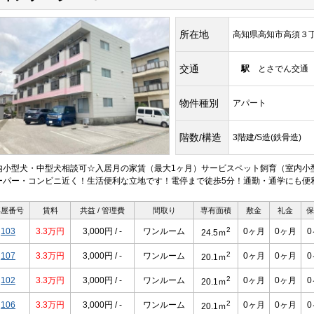
所在地
高知県高知市高須３
交通
駅
とさでん交通 
物件種別
アパート
階数/構造
3階建/S造(鉄骨造)
内小型犬・中型犬相談可☆入居月の家賃（最大1ヶ月）サービスペット飼育（室内小
ーパー・コンビニ近く！生活便利な立地です！電停まで徒歩5分！通勤・通学にも便
部屋番号
賃料
共益 / 管理費
間取り
専有面積
敷金
礼金
保
2
103
3.3万円
3,000円 / -
ワンルーム
0ヶ月
0ヶ月
24.5ｍ
2
107
3.3万円
3,000円 / -
ワンルーム
0ヶ月
0ヶ月
20.1ｍ
2
102
3.3万円
3,000円 / -
ワンルーム
0ヶ月
0ヶ月
20.1ｍ
2
106
3.3万円
3,000円 / -
ワンルーム
0ヶ月
0ヶ月
20.1ｍ