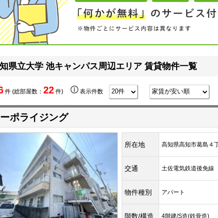
知県立大学 池キャンパス周辺エリア 賃貸物件一覧
6
22
件 (総部屋数：
件)
表示件数
ーポライジング
所在地
高知県高知市葛島４
交通
土佐電気鉄道後免
物件種別
アパート
階数/構造
4階建/S造(鉄骨造)