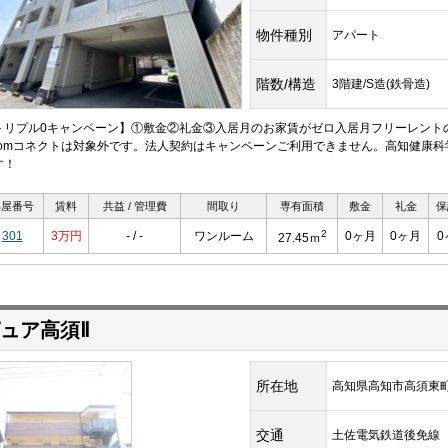
物件種別
アパート
階数/構造
3階建/S造(鉄骨造)
トリプル0キャンペーン】①敷金②礼金③入居月のお家賃がゼロ入居月フリーレント
oomコネクトは対象外です。法人契約はキャンペーンご利用できません。高知健康
す！
部屋番号
賃料
共益 / 管理費
間取り
専有面積
敷金
礼金
保
2
301
3万円
- / -
ワンルーム
0ヶ月
0ヶ月
0
27.45ｍ
ュア高須Ⅱ
所在地
高知県高知市高須東
交通
土佐電気鉄道後免