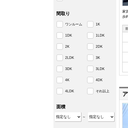
家
間取り
歩
ワンルーム
1K
1DK
1LDK
2K
2DK
2LDK
3K
3DK
3LDK
4K
4DK
4LDK
それ以上
ア
面積
～