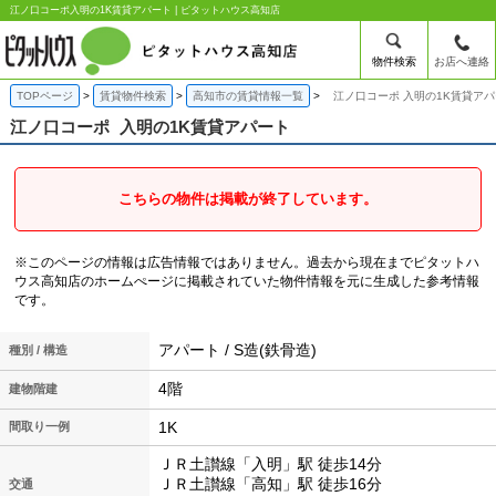
江ノ口コーポ入明の1K賃貸アパート | ピタットハウス高知店
物件検索
お店へ連絡
TOPページ
賃貸物件検索
高知市の賃貸情報一覧
江ノ口コーポ 入明の1K賃貸ア
江ノ口コーポ
入明の1K賃貸アパート
こちらの物件は掲載が終了しています。
※このページの情報は広告情報ではありません。過去から現在までピタットハ
ウス高知店のホームぺージに掲載されていた物件情報を元に生成した参考情報
です。
アパート / S造(鉄骨造)
種別 / 構造
4階
建物階建
1K
間取り一例
ＪＲ土讃線「入明」駅 徒歩14分
ＪＲ土讃線「高知」駅 徒歩16分
交通