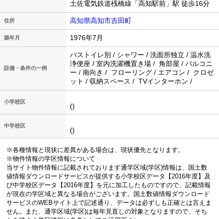
土佐電気鉄道桟橋線「高知駅前」駅 徒歩16分
高知県高知市吉田町
住所
1976年7月
築年月
バストイレ別 / シャワー / 洗面所独立 / 温水洗
浄便座 / 室内洗濯機置き場 / 角部屋 / バルコニ
設備・条件の一例
ー / 南向き / フローリング / エアコン / クロゼ
ット / 収納スペース / TVインターホン /
小学校区
()
中学校区
()
※各種情報と現状に差異がある場合は、現状優先となります。
※物件情報の学区情報について
当サイト物件情報に記載されております通学区域(学区)情報は、国土数
値情報ダウンロードサービスが提供する小学校区データ【2016年度】及
び中学校区データ【2016年度】を元に加工したものですので、記載情報
が現在の学区域と異なる場合がございます。国土数値情報ダウンロード
サービスのWEBサイト上で記述通り、データは必ずしも正確とは言えま
せん。また、通学区域(学区)は毎年見直しの対象となりますので、そち