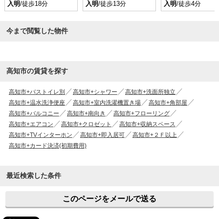
入明
/徒歩18分
入明
/徒歩13分
入明
/徒歩4分
今まで閲覧した物件
高知市の賃貸を探す
高知市+バストイレ別
高知市+シャワー
高知市+洗面所独立
高知市+温水洗浄便座
高知市+室内洗濯機置き場
高知市+角部屋
高知市+バルコニー
高知市+南向き
高知市+フローリング
高知市+エアコン
高知市+クロゼット
高知市+収納スペース
高知市+TVインターホン
高知市+即入居可
高知市+２Ｆ以上
高知市+カード決済(初期費用)
最近検索した条件
このページをメールで送る