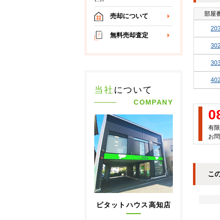
部屋
売却について
20
無料売却査定
30
30
40
当社
について
COMPANY
0
有限
お問
こ
ピタットハウス高知店