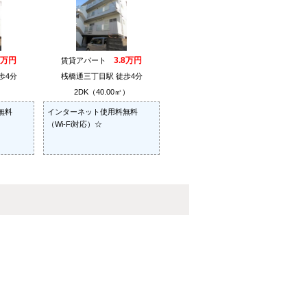
8万円
3.8万円
賃貸アパート
歩4分
桟橋通三丁目駅 徒歩4分
）
2DK（40.00㎡）
無料
インターネット使用料無料
（Wi-Fi対応）☆