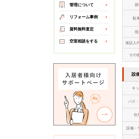
損
管理について
リフォーム事例
駐
賃料無料査定
現
空室相談をする
保証人
その
設
キ
バス
住
設備・