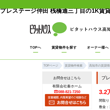
プレステージ仲田 桟橋通三丁目の1K賃
TOPへ
賃貸物件を探す
オーナー様へ
TOPページ
賃貸物件検索
高知市の賃貸情
プ
お問合せはこちら
有限会社秦ホーム
3.
088-821-7250
間取り：
敷金：1