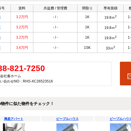
番号
賃料
共益費 / 管理費
間取り
専有面積
2
3
3.2万円
- / -
1K
1
19.8ｍ
2
2
3.2万円
- / -
1K
1
19.8ｍ
2
3
3.2万円
- / -
1K
1
19.8ｍ
2
2
3.6万円
- / -
1SK
1
33ｍ
88-821-7250
会社秦ホーム
い合わせNO：RHS-XC26523516
の物件に似た物件をチェック！
興産アパート
ピープルハウス
ピープルハウ