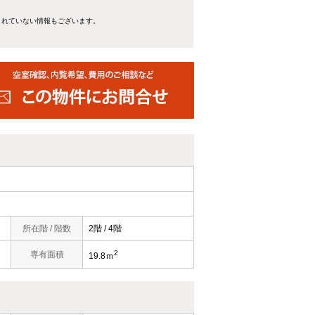
きれていない情報もございます。
所在階 / 階数
2階 / 4階
2
専有面積
19.8ｍ