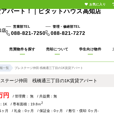
お気に入り
貸アパート！｜ピタットハウス高知店
営業部TEL
管理・修繕部TEL
088-821-7250
088-821-7272
売買物件を探す
売却について
学生向け物件
報一覧
プレステージ仲田 桟橋通三丁目の1K賃貸アパート
レステージ仲田 桟橋通三丁目の1K賃貸アパート
2万円
/ 管理費： 無 / 共益費：無
2
1K / 専有面積：19.8ｍ
ヶ月 / 礼金：0ヶ月 / 保証金：0ヶ月 / 敷引・償却: 0ヶ月-