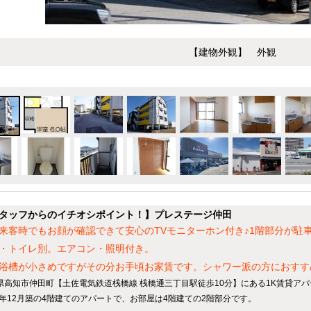
【建物外観】 外観
タッフからのイチオシポイント！】プレステージ仲田
来客時でもお顔が確認できて安心のTVモニターホン付き♪1階部分が駐
・トイレ別。エアコン・照明付き。
浴槽が小さめですがその分お手頃お家賃です。シャワー派の方におすす
県高知市仲田町【土佐電気鉄道桟橋線 桟橋通三丁目駅徒歩10分】にある1K賃貸ア
90年12月築の4階建てのアパートで、お部屋は4階建ての2階部分です。