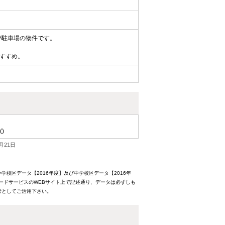
が駐車場の物件です。
すすめ。
()
月21日
校区データ【2016年度】及び中学校区データ【2016年
ードサービスのWEBサイト上で記述通り、データは必ずしも
考としてご活用下さい。