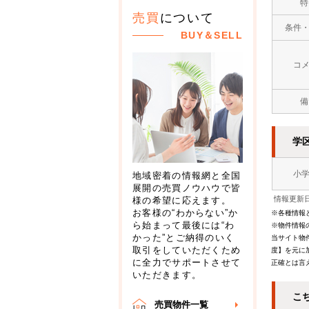
特
売買
について
条件
BUY＆SELL
コ
備
学
小
地域密着の情報網と全国
展開の売買ノウハウで皆
情報更新日
様の希望に応えます。
お客様の“わからない”か
※各種情報
ら始まって最後には“わ
※物件情報
かった”とご納得のいく
当サイト物
取引をしていただくため
度】を元に
に全力でサポートさせて
正確とは言
いただきます。
こ
売買物件一覧