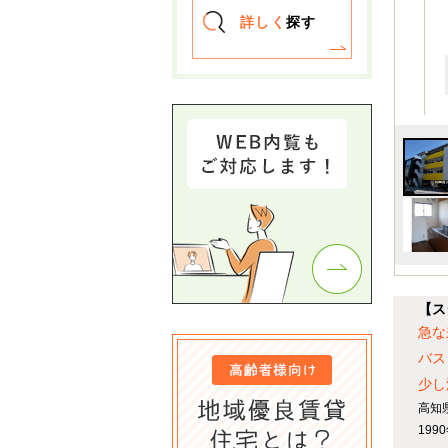
詳しく
探す
【ス
急な
バス
少し
高知
19