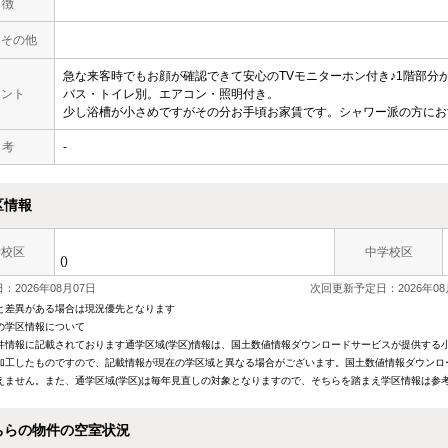
 徴
・その他
急な来客時でもお顔が確認できて安心のTVモニターホン付き♪1階部分
メント
バス・トイレ別。エアコン・照明付き。
少し浴槽が小さめですがその分お手頃お家賃です。シャワー派の方にお
 考
-
区情報
学校区
中学校区
()
：2026年08月07日
次回更新予定日：2026年08
と差異がある場合は現況優先となります
の学区情報について
件情報に記載されております通学区域(学区)情報は、国土数値情報ダウンロードサービスが提供する小学
加工したものですので、記載情報が現在の学区域と異なる場合がございます。国土数値情報ダウンロ
えません。また、通学区域(学区)は毎年見直しの対象となりますので、そちらを踏まえ学区情報は参
ちらの物件の空室状況