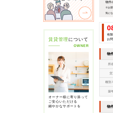
物件の
※お部
気にな
0
有限
賃貸管理
について
お問
OWNER
物
所
交
種別 
築
オーナー様に寄り添って
ご安心いただける
細やかなサポートを
物