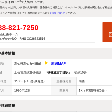
2
広さは19.8ｍ
で人気の1Kです。
屋のもっと詳しい内容や入居時期、諸条件のご相談など、ホームページには掲載が間に合わず載せ
ることが御座いましたらお気軽にメールにて
お問い合わせ
ください。
88-821-7250
会社秦ホーム
い合わせNO：RHS-XC26523516
件基本情報
周辺MAP
在地
高知県高知市仲田町
通
土佐電気鉄道桟橋線
「桟橋通三丁目駅」
徒歩10分
/ 構造
アパート / S造(鉄骨造)
主要採光面
南西
年月
1990年12月
間取り
1K（ K3畳/洋室6畳 ）
件詳細情報