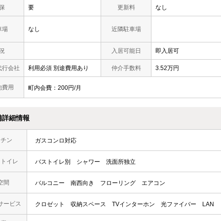
保
要
更新料
なし
車場
なし
近隣駐車場
況
入居可能日
即入居可
代行会社
利用必須 別途費用あり
仲介手数料
3.52万円
他費用
町内会費：200円/月
備詳細情報
ッチン
ガスコンロ対応
・トイレ
バストイレ別
シャワー
洗面所独立
空間
バルコニー
南西向き
フローリング
エアコン
サービス
クロゼット
収納スペース
TVインターホン
光ファイバー
LAN