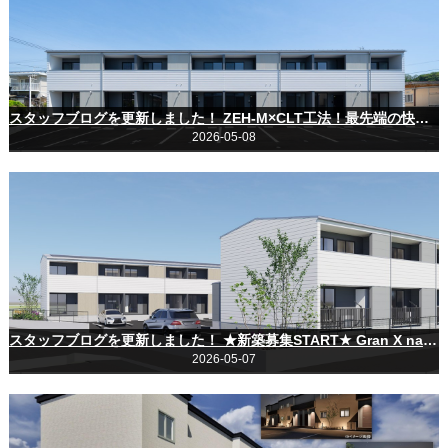
スタッフブログを更新しました！ ZEH-M×CLT工法！最先端の快適スタイル「Gran X nangoku」完成フォトツアー
2026-05-08
スタッフブログを更新しました！ ★新築募集START★ Gran X nangoku（南国市大そね乙）
2026-05-07