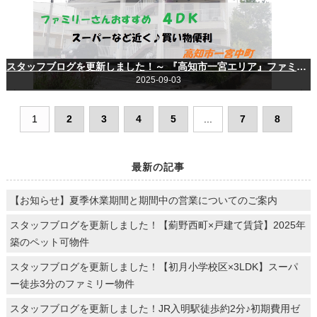
スタッフブログを更新しました！～ 『高知市一宮エリア』ファミリーさんにおすすめのお部屋～
2025-09-03
1
2
3
4
5
...
7
8
最新の記事
【お知らせ】夏季休業期間と期間中の営業についてのご案内
スタッフブログを更新しました！【薊野西町×戸建て賃貸】2025年
築のペット可物件
スタッフブログを更新しました！【初月小学校区×3LDK】スーパ
ー徒歩3分のファミリー物件
スタッフブログを更新しました！JR入明駅徒歩約2分♪初期費用ゼ