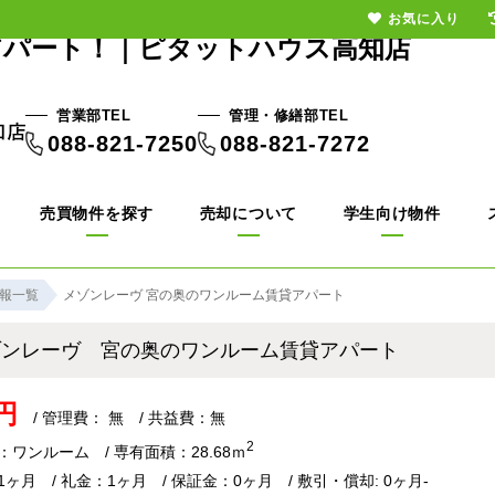
お気に入り
アパート！｜ピタットハウス高知店
営業部TEL
管理・修繕部TEL
088-821-7250
088-821-7272
売買物件を探す
売却について
学生向け物件
報一覧
メゾンレーヴ 宮の奥のワンルーム賃貸アパート
ゾンレーヴ 宮の奥のワンルーム賃貸アパート
円
/ 管理費： 無 / 共益費：無
2
：ワンルーム / 専有面積：28.68ｍ
ヶ月 / 礼金：1ヶ月 / 保証金：0ヶ月 / 敷引・償却: 0ヶ月-