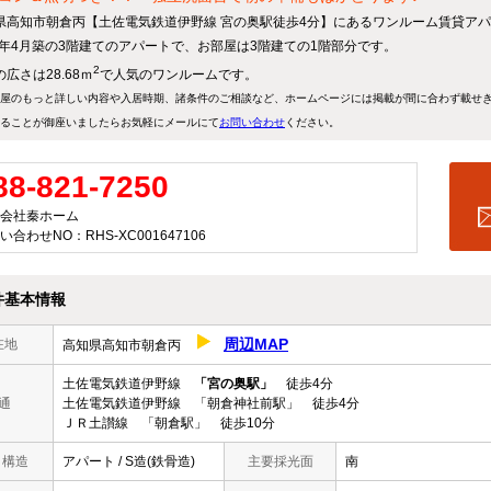
県高知市朝倉丙【土佐電気鉄道伊野線 宮の奥駅徒歩4分】にあるワンルーム賃貸ア
94年4月築の3階建てのアパートで、お部屋は3階建ての1階部分です。
2
広さは28.68ｍ
で人気のワンルームです。
屋のもっと詳しい内容や入居時期、諸条件のご相談など、ホームページには掲載が間に合わず載せ
ることが御座いましたらお気軽にメールにて
お問い合わせ
ください。
88-821-7250
会社秦ホーム
い合わせNO：RHS-XC001647106
件基本情報
周辺MAP
在地
高知県高知市朝倉丙
土佐電気鉄道伊野線
「宮の奥駅」
徒歩4分
通
土佐電気鉄道伊野線 「朝倉神社前駅」 徒歩4分
ＪＲ土讃線 「朝倉駅」 徒歩10分
/ 構造
アパート / S造(鉄骨造)
主要採光面
南