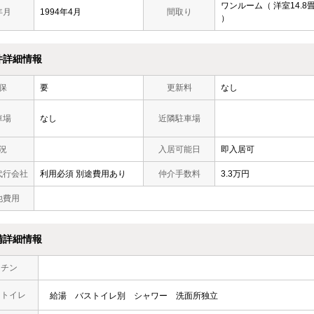
ワンルーム（ 洋室14.8
年月
1994年4月
間取り
）
件詳細情報
保
要
更新料
なし
車場
なし
近隣駐車場
況
入居可能日
即入居可
代行会社
利用必須 別途費用あり
仲介手数料
3.3万円
他費用
備詳細情報
ッチン
・トイレ
給湯
バストイレ別
シャワー
洗面所独立