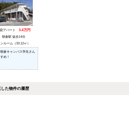
3.4万円
賃貸アパート
朝倉駅 徒歩14分
ンルーム（33.12㎡）
大朝倉キャンパス学生さん
すすめ！
覧した物件の履歴