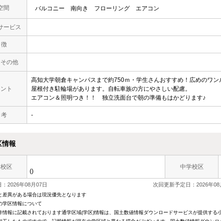
空間
バルコニー
南向き
フローリング
エアコン
サービス
 徴
・その他
高知大学朝倉キャンパスまで約750ｍ・学生さんおすすめ！広めのワ
メント
屋根付き駐輪場があります。自転車族の方にやさしい配慮。
エアコン＆照明つき！！ 独立洗面台で朝の準備もはかどります♪
 考
-
区情報
学校区
中学校区
()
：2026年08月07日
次回更新予定日：2026年08
と差異がある場合は現況優先となります
の学区情報について
件情報に記載されております通学区域(学区)情報は、国土数値情報ダウンロードサービスが提供する小学