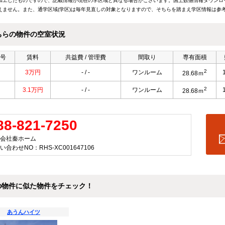
加工したものですので、記載情報が現在の学区域と異なる場合がございます。国土数値情報ダウンロ
えません。また、通学区域(学区)は毎年見直しの対象となりますので、そちらを踏まえ学区情報は参
ちらの物件の空室状況
号
賃料
共益費 / 管理費
間取り
専有面積
2
3万円
- / -
ワンルーム
28.68ｍ
2
3.1万円
- / -
ワンルーム
28.68ｍ
88-821-7250
会社秦ホーム
い合わせNO：RHS-XC001647106
の物件に似た物件をチェック！
あうんハイツ