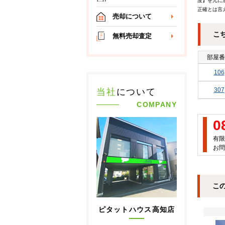
度】を元に
正確とは言
売却について
こ
無料売却査定
部屋番
106
307
当社
について
COMPANY
0
有限
お問
こ
ピタットハウス高知店