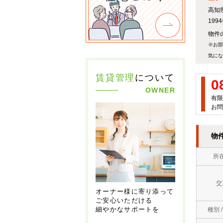
高知
19
物件の
※お部
気にな
賃貸管理
について
0
OWNER
有限
お問
物
所
交
オーナー様に寄り添って
ご安心いただける
細やかなサポートを
種別 