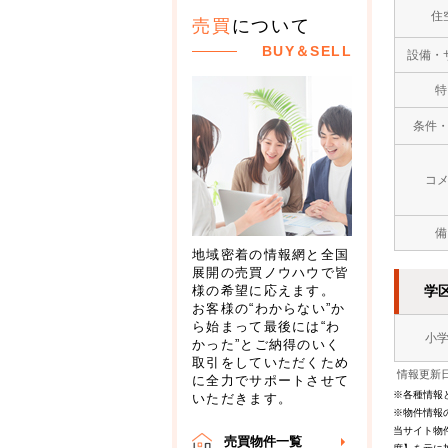
住
売買
について
BUY＆SELL
設備・
特
条件
コ
備
地域密着の情報網と全国
展開の売買ノウハウで皆
学
様の希望に応えます。
お客様の“わからない”か
ら始まって最後には“わ
小
かった”とご納得のいく
取引をしていただくため
情報更新日
に全力でサポートさせて
※各種情報
いただきます。
※物件情報
当サイト物
売買物件一覧