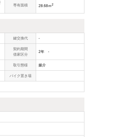
畳
2
専有面積
28.68ｍ
鍵交換代
-
契約期間
2年 -
借家区分
取引態様
媒介
バイク置き場