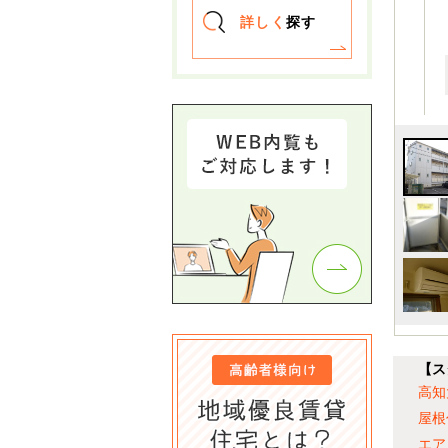
詳しく
探す
【ス
高知
屋根
エア