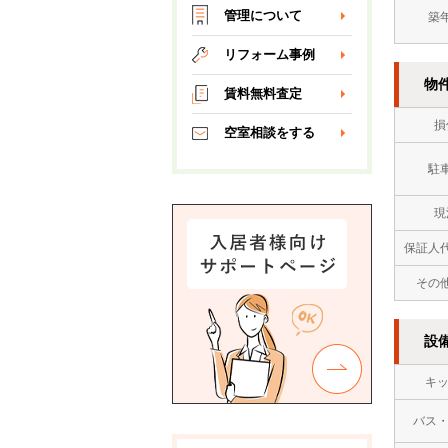
管理について
築
リフォーム事例
物
賃料無料査定
損
空室相談をする
駐
現
保証人
その
設
キ
バス