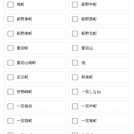
旭町
薊野中町
薊野東町
薊野西町
薊野南町
薊野北町
愛宕町
愛宕山
愛宕山南町
池
石立町
和泉町
伊勢崎町
一宮しなね
一宮徳谷
一宮中町
一宮西町
一宮東町