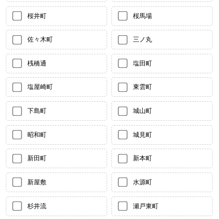
桜井町
桜馬場
佐々木町
三ノ丸
桟橋通
塩田町
塩屋崎町
東雲町
下島町
城山町
昭和町
城見町
新田町
新本町
新屋敷
水源町
杉井流
瀬戸東町