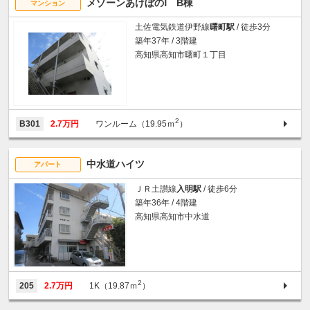
メゾーンあけぼのⅠ B棟
マンション
土佐電気鉄道伊野線
曙町駅
/ 徒歩3分
築年37年 / 3階建
高知県高知市曙町１丁目
2
B301
2.7万円
ワンルーム（19.95ｍ
）
中水道ハイツ
アパート
ＪＲ土讃線
入明駅
/ 徒歩6分
築年36年 / 4階建
高知県高知市中水道
2
205
2.7万円
1K（19.87ｍ
）