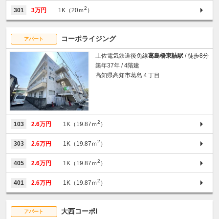
2
301
3万円
1K（20ｍ
）
コーポライジング
アパート
土佐電気鉄道後免線
葛島橋東詰駅
/ 徒歩8分
築年37年 / 4階建
高知県高知市葛島４丁目
2
103
2.6万円
1K（19.87ｍ
）
2
303
2.6万円
1K（19.87ｍ
）
2
405
2.6万円
1K（19.87ｍ
）
2
401
2.6万円
1K（19.87ｍ
）
大西コーポⅠ
アパート