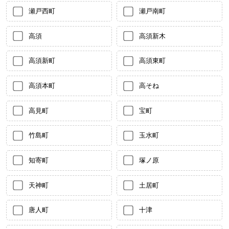
瀬戸西町
瀬戸南町
高須
高須新木
高須新町
高須東町
高須本町
高そね
高見町
宝町
竹島町
玉水町
知寄町
塚ノ原
天神町
土居町
唐人町
十津