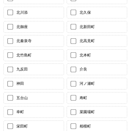
北川添
北久保
北御座
北新田町
北秦泉寺
北高見町
北竹島町
北本町
九反田
介良
神田
河ノ瀬町
五台山
寿町
幸町
菜園場町
栄田町
相模町