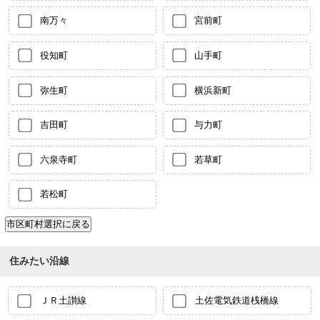
南万々
宮前町
役知町
山手町
弥生町
横浜新町
吉田町
与力町
六泉寺町
若草町
若松町
住みたい沿線
ＪＲ土讃線
土佐電気鉄道桟橋線