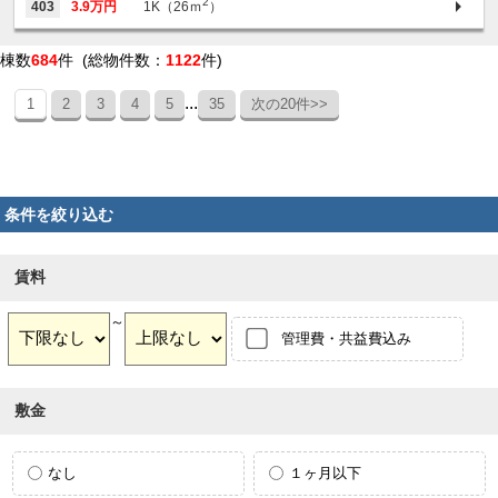
2
403
3.9万円
1K（26ｍ
）
棟数
684
件 (総物件数：
1122
件)
...
1
2
3
4
5
35
次の20件>>
条件を絞り込む
賃料
～
管理費・共益費込み
敷金
なし
１ヶ月以下