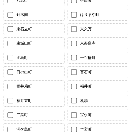
八反町
孕西町
針木南
はりまや町
東石立町
東久万
東城山町
東秦泉寺
比島町
一ツ橋町
日の出町
百石町
福井扇町
福井町
福井東町
札場
二葉町
宝永町
洞ケ島町
本宮町