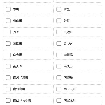
本町
前里
槇山町
升形
万々
丸池町
三園町
みづき
南金田
南川添
南久保
南久万
南河ノ瀬町
南御座
南竹島町
南ノ丸町
南はりまや町
南宝永町