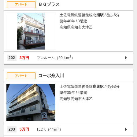
ＢＧプラス
アパート
土佐電気鉄道後免線
北浦駅
/ 徒歩6分
築年40年 / 3階建
高知県高知市大津乙
2
202
3万円
ワンルーム（20.4ｍ
）
コーポ舟入川
アパート
土佐電気鉄道後免線
鹿児駅
/ 徒歩3分
築年35年 / 4階建
高知県高知市大津乙
2
203
5万円
1LDK（44ｍ
）