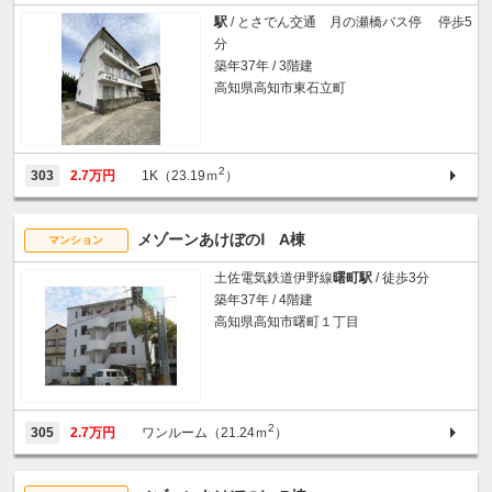
駅
/ とさでん交通 月の瀬橋バス停 停歩5
分
築年37年 / 3階建
高知県高知市東石立町
2
303
2.7万円
1K（23.19ｍ
）
メゾーンあけぼのⅠ A棟
マンション
土佐電気鉄道伊野線
曙町駅
/ 徒歩3分
築年37年 / 4階建
高知県高知市曙町１丁目
2
305
2.7万円
ワンルーム（21.24ｍ
）