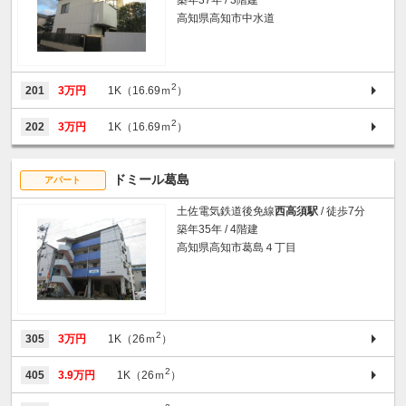
高知県高知市中水道
2
201
3万円
1K（16.69ｍ
）
2
202
3万円
1K（16.69ｍ
）
ドミール葛島
アパート
土佐電気鉄道後免線
西高須駅
/ 徒歩7分
築年35年 / 4階建
高知県高知市葛島４丁目
2
305
3万円
1K（26ｍ
）
2
405
3.9万円
1K（26ｍ
）