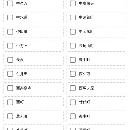
中久万
中秦泉寺
中水道
中須賀町
仲田町
中宝永町
中万々
長尾山町
長浜
縄手町
仁井田
西久万
西秦泉寺
西塚ノ原
西町
廿代町
農人町
秦南町