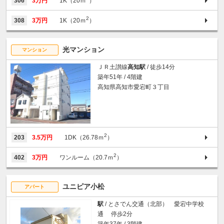
306
3万円
1K（20ｍ
）
2
308
3万円
1K（20ｍ
）
光マンション
マンション
ＪＲ土讃線
高知駅
/ 徒歩14分
築年51年 / 4階建
高知県高知市愛宕町３丁目
2
203
3.5万円
1DK（26.78ｍ
）
2
402
3万円
ワンルーム（20.7ｍ
）
ユニピア小松
アパート
駅
/ とさでん交通（北部） 愛宕中学校
通 停歩2分
築年37年 / 3階建