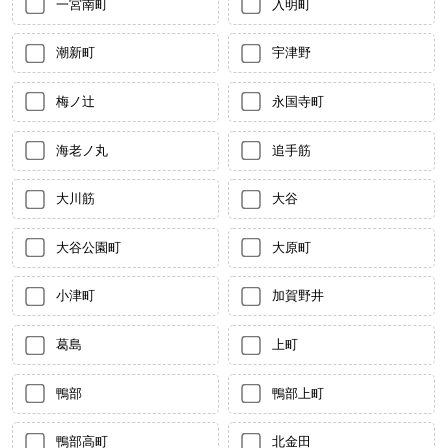
一宮南町
入明町
潮新町
宇津野
梅ノ辻
永国寺町
海老ノ丸
追手筋
大川筋
大谷
大谷公園町
大原町
小津町
加賀野井
葛島
上町
鴨部
鴨部上町
鴨部高町
北金田