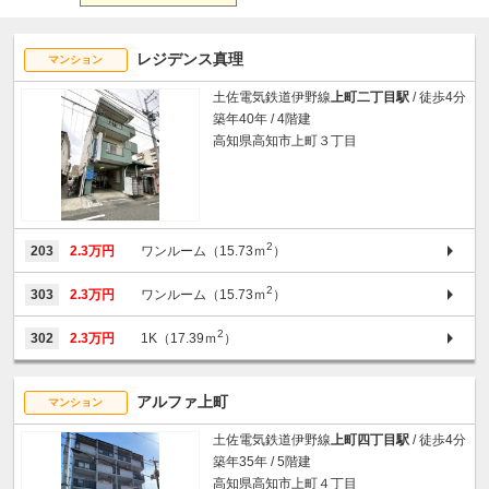
レジデンス真理
マンション
土佐電気鉄道伊野線
上町二丁目駅
/ 徒歩4分
築年40年 / 4階建
高知県高知市上町３丁目
2
203
2.3万円
ワンルーム（15.73ｍ
）
2
303
2.3万円
ワンルーム（15.73ｍ
）
2
302
2.3万円
1K（17.39ｍ
）
アルファ上町
マンション
土佐電気鉄道伊野線
上町四丁目駅
/ 徒歩4分
築年35年 / 5階建
高知県高知市上町４丁目