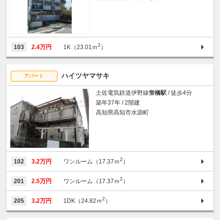
2
103
2.4万円
1K（23.01ｍ
）
ハイツヤマサキ
アパート
土佐電気鉄道伊野線
蛍橋駅
/ 徒歩4分
築年37年 / 2階建
高知県高知市水源町
2
102
3.2万円
ワンルーム（17.37ｍ
）
2
201
2.5万円
ワンルーム（17.37ｍ
）
2
205
3.2万円
1DK（24.82ｍ
）