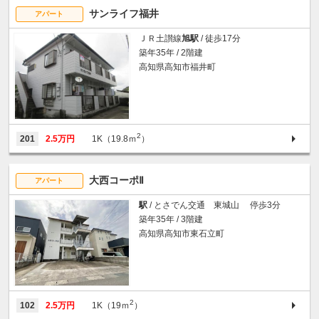
サンライフ福井
アパート
ＪＲ土讃線
旭駅
/ 徒歩17分
築年35年 / 2階建
高知県高知市福井町
2
201
2.5万円
1K（19.8ｍ
）
大西コーポⅡ
アパート
駅
/ とさでん交通 東城山 停歩3分
築年35年 / 3階建
高知県高知市東石立町
2
102
2.5万円
1K（19ｍ
）