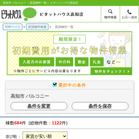
高知市 バルコニー ｜賃貸物件一覧｜ ピタットハウス高知店
物件検索
お店へ連絡
TOPページ
賃貸物件検索
賃貸物件一覧
選択中の条件
高知市 バルコニー
条件を変更
条件を保存
棟数
684
件 (総物件数：
1122
件)
並び順 ：