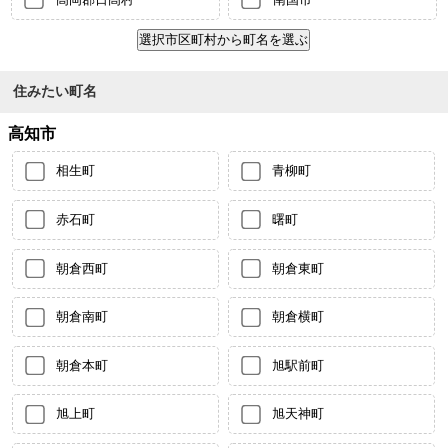
住みたい町名
高知市
相生町
青柳町
赤石町
曙町
朝倉西町
朝倉東町
朝倉南町
朝倉横町
朝倉本町
旭駅前町
旭上町
旭天神町