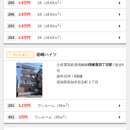
2
205
2.9万円
1K（18.63ｍ
）
2
206
2.9万円
1K（18.63ｍ
）
2
203
2.9万円
1K（18.63ｍ
）
2
204
2.9万円
1K（18.63ｍ
）
岩崎ハイツ
マンション
土佐電気鉄道桟橋線
桟橋通四丁目駅
/ 徒歩6
分
築年32年 / 4階建
高知県高知市百石町３丁目
2
201
3.2万円
ワンルーム（26ｍ
）
2
401
3万円
ワンルーム（26ｍ
）