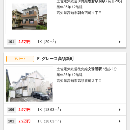
土佐電気鉄道伊野線
朝倉駅前駅
/ 徒歩20分
築年35年 / 2階建
高知県高知市朝倉西町１丁目
2
101
2.8万円
1K（20ｍ
）
Ｆ.グレース高須新町
アパート
土佐電気鉄道後免線
文珠通駅
/ 徒歩2分
築年36年 / 2階建
高知県高知市高須新町２丁目
2
106
2.9万円
1K（18.63ｍ
）
2
101
2.9万円
1K（18.63ｍ
）