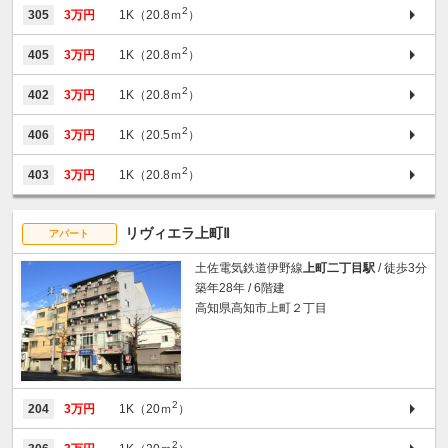
2
305
3万円
1K（20.8ｍ
）
2
405
3万円
1K（20.8ｍ
）
2
402
3万円
1K（20.8ｍ
）
2
406
3万円
1K（20.5ｍ
）
2
403
3万円
1K（20.8ｍ
）
リヴィエラ上町Ⅱ
アパート
土佐電気鉄道伊野線
上町二丁目駅
/ 徒歩3分
築年28年 / 6階建
高知県高知市上町２丁目
2
204
3万円
1K（20ｍ
）
2