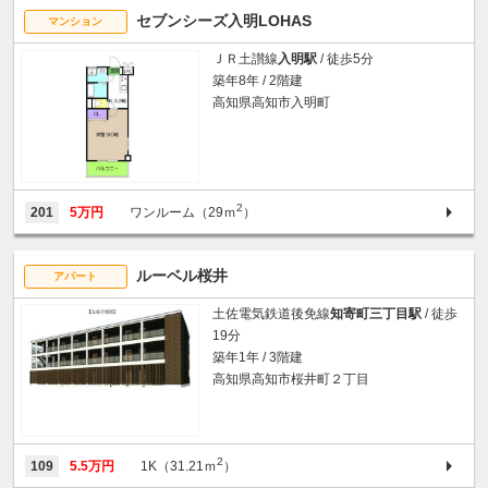
セブンシーズ入明LOHAS
マンション
ＪＲ土讃線
入明駅
/ 徒歩5分
築年8年 / 2階建
高知県高知市入明町
2
201
5万円
ワンルーム（29ｍ
）
ルーベル桜井
アパート
土佐電気鉄道後免線
知寄町三丁目駅
/ 徒歩
19分
築年1年 / 3階建
高知県高知市桜井町２丁目
2
109
5.5万円
1K（31.21ｍ
）