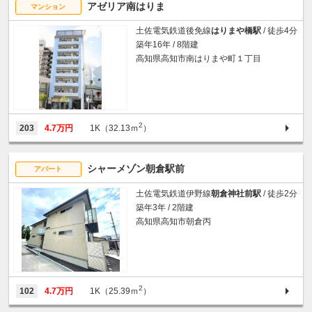
アゼリア南はりま
マンション
土佐電気鉄道後免線
はりまや橋駅
/ 徒歩4分
築年16年 / 8階建
高知県高知市南はりまや町１丁目
2
203
4.7万円
1K（32.13ｍ
）
シャーメゾン朝倉駅前
アパート
土佐電気鉄道伊野線
朝倉神社前駅
/ 徒歩2分
築年3年 / 2階建
高知県高知市朝倉丙
2
102
4.7万円
1K（25.39ｍ
）