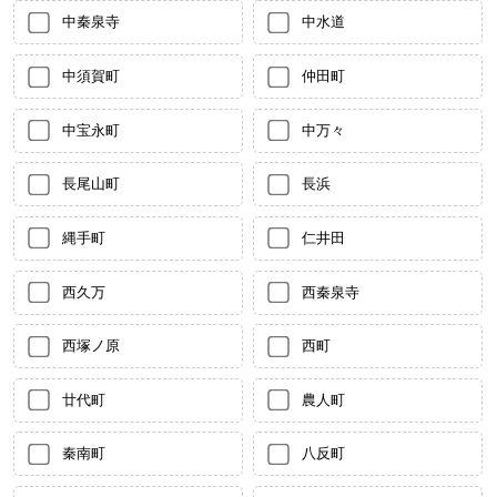
中秦泉寺
中水道
中須賀町
仲田町
中宝永町
中万々
長尾山町
長浜
縄手町
仁井田
西久万
西秦泉寺
西塚ノ原
西町
廿代町
農人町
秦南町
八反町