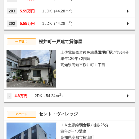
2
203
5.55万円
1LDK（44.28ｍ
）
2
202
5.55万円
1LDK（44.28ｍ
）
桜井町一戸建て貸部屋
一戸建て
土佐電気鉄道後免線
菜園場町駅
/ 徒歩4分
築年126年 / 2階建
高知県高知市桜井町１丁目
2
-
4.8万円
2DK（54.24ｍ
）
セント・ヴィレッジ
アパート
ＪＲ土讃線
朝倉駅
/ 徒歩26分
築年2年 / 3階建
高知県高知市槇山町