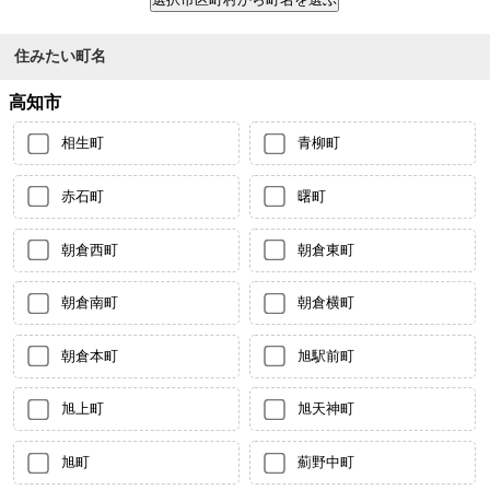
住みたい町名
高知市
相生町
青柳町
赤石町
曙町
朝倉西町
朝倉東町
朝倉南町
朝倉横町
朝倉本町
旭駅前町
旭上町
旭天神町
旭町
薊野中町