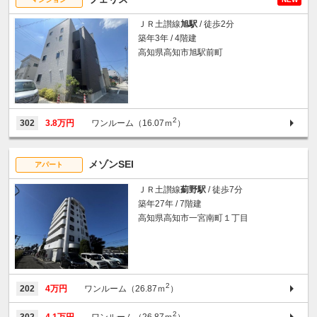
ＪＲ土讃線
旭駅
/ 徒歩2分
築年3年 / 4階建
高知県高知市旭駅前町
2
302
3.8万円
ワンルーム（16.07ｍ
）
メゾンSEI
アパート
ＪＲ土讃線
薊野駅
/ 徒歩7分
築年27年 / 7階建
高知県高知市一宮南町１丁目
2
202
4万円
ワンルーム（26.87ｍ
）
2
302
4.1万円
ワンルーム（26.87ｍ
）