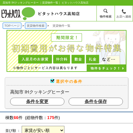
高知市 IHクッキングヒーター ｜賃貸物件一覧｜ ピタットハウス高知店
物件検索
お店へ連絡
TOPページ
賃貸物件検索
賃貸物件一覧
選択中の条件
高知市 IHクッキングヒーター
条件を変更
条件を保存
棟数
66
件 (総物件数：
175
件)
並び順 ：