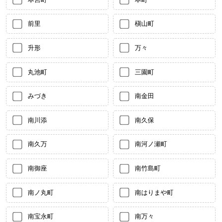
前里
槇山町
升形
万々
丸池町
三園町
みづき
南金田
南川添
南久保
南久万
南河ノ瀬町
南御座
南竹島町
南ノ丸町
南はりまや町
南宝永町
南万々