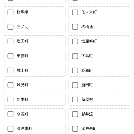
桜馬場
佐々木町
三ノ丸
桟橋通
塩田町
塩屋崎町
東雲町
下島町
城山町
昭和町
城見町
新田町
新本町
新屋敷
水源町
杉井流
瀬戸東町
瀬戸西町