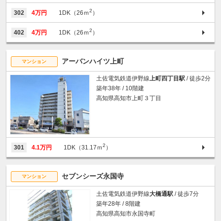
2
302
4万円
1DK（26ｍ
）
2
402
4万円
1DK（26ｍ
）
アーバンハイツ上町
マンション
土佐電気鉄道伊野線
上町四丁目駅
/ 徒歩2分
築年38年 / 10階建
高知県高知市上町３丁目
2
301
4.1万円
1DK（31.17ｍ
）
セブンシーズ永国寺
マンション
土佐電気鉄道伊野線
大橋通駅
/ 徒歩7分
築年28年 / 8階建
高知県高知市永国寺町