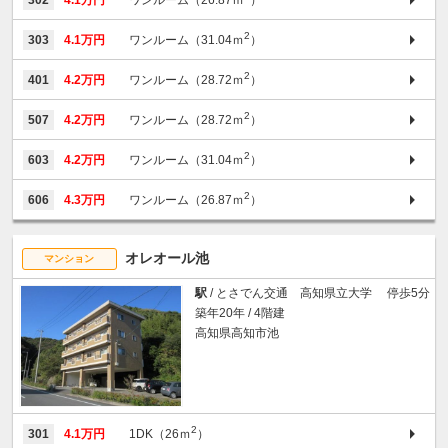
2
303
4.1万円
ワンルーム（31.04ｍ
）
2
401
4.2万円
ワンルーム（28.72ｍ
）
2
507
4.2万円
ワンルーム（28.72ｍ
）
2
603
4.2万円
ワンルーム（31.04ｍ
）
2
606
4.3万円
ワンルーム（26.87ｍ
）
オレオール池
マンション
駅
/ とさでん交通 高知県立大学 停歩5分
築年20年 / 4階建
高知県高知市池
2
301
4.1万円
1DK（26ｍ
）