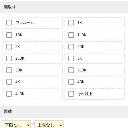
間取り
ワンルーム
1K
1DK
1LDK
2K
2DK
2LDK
3K
3DK
3LDK
4K
4DK
4LDK
それ以上
面積
～