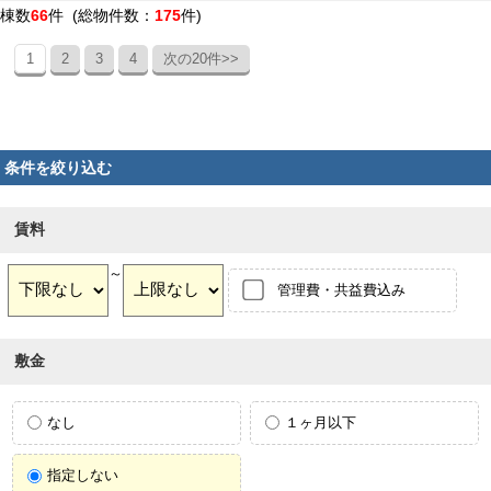
棟数
66
件 (総物件数：
175
件)
1
2
3
4
次の20件>>
条件を絞り込む
賃料
～
管理費・共益費込み
敷金
なし
１ヶ月以下
指定しない