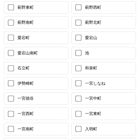
薊野東町
薊野西町
薊野南町
薊野北町
愛宕町
愛宕山
愛宕山南町
池
石立町
和泉町
伊勢崎町
一宮しなね
一宮徳谷
一宮中町
一宮西町
一宮東町
一宮南町
入明町