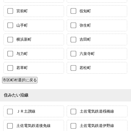
宮前町
役知町
山手町
弥生町
横浜新町
吉田町
与力町
六泉寺町
若草町
若松町
住みたい沿線
ＪＲ土讃線
土佐電気鉄道桟橋線
土佐電気鉄道後免線
土佐電気鉄道伊野線