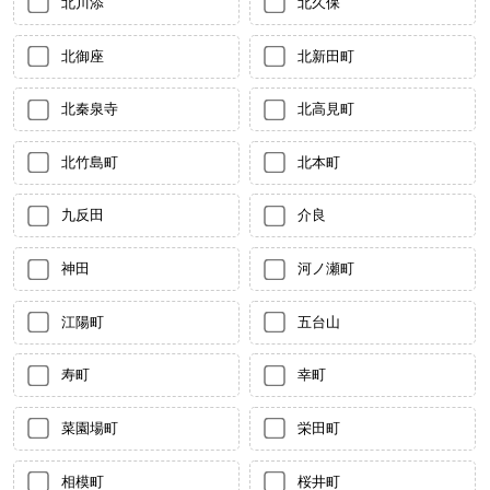
北川添
北久保
北御座
北新田町
北秦泉寺
北高見町
北竹島町
北本町
九反田
介良
神田
河ノ瀬町
江陽町
五台山
寿町
幸町
菜園場町
栄田町
相模町
桜井町