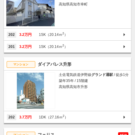
高知県高知市幸町
2
202
3.2万円
1SK（20.14ｍ
）
2
201
3.2万円
1SK（20.14ｍ
）
ダイアパレス升形
マンション
土佐電気鉄道伊野線
グランド通駅
/ 徒歩1分
築年35年 / 15階建
高知県高知市升形
2
202
3.7万円
1DK（27.16ｍ
）
フェリス
マンション
NEW