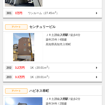
2
301
3万円
ワンルーム（27.45ｍ
）
センチュリービル
アパート
ＪＲ土讃線
入明駅
/ 徒歩4分
築年25年 / 4階建
高知県高知市入明町
2
202
3.2万円
1K（20.01ｍ
）
2
203
3.3万円
1K（20.01ｍ
）
ハピネス幸町
アパート
ＪＲ土讃線
入明駅
/ 徒歩2分
築年34年 / 2階建