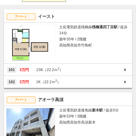
イースト
アパート
土佐電気鉄道桟橋線
桟橋通四丁目駅
/ 徒歩
14分
築年35年 / 2階建
高知県高知市竹島町
2
101
3万円
1SK（22.2ｍ
）
2
102
3万円
1K（22.2ｍ
）
アオーラ高須
アパート
土佐電気鉄道後免線
新木駅
/ 徒歩5分
築年33年 / 3階建
高知県高知市高須新木