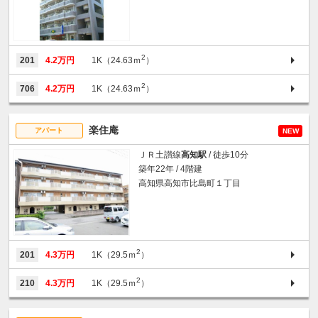
2
201
4.2万円
1K（24.63ｍ
）
2
706
4.2万円
1K（24.63ｍ
）
楽住庵
アパート
NEW
ＪＲ土讃線
高知駅
/ 徒歩10分
築年22年 / 4階建
高知県高知市比島町１丁目
2
201
4.3万円
1K（29.5ｍ
）
2
210
4.3万円
1K（29.5ｍ
）