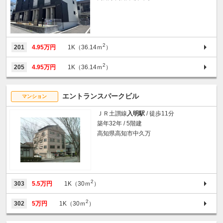
2
201
4.95万円
1K（36.14ｍ
）
2
205
4.95万円
1K（36.14ｍ
）
エントランスパークビル
マンション
ＪＲ土讃線
入明駅
/ 徒歩11分
築年32年 / 5階建
高知県高知市中久万
2
303
5.5万円
1K（30ｍ
）
2
302
5万円
1K（30ｍ
）