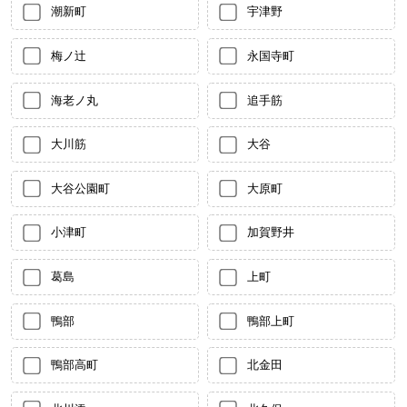
潮新町
宇津野
梅ノ辻
永国寺町
海老ノ丸
追手筋
大川筋
大谷
大谷公園町
大原町
小津町
加賀野井
葛島
上町
鴨部
鴨部上町
鴨部高町
北金田