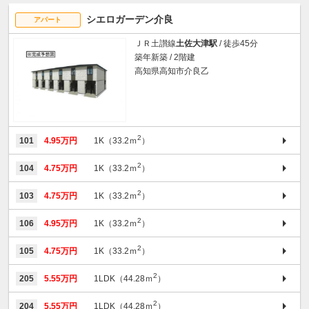
シエロガーデン介良
アパート
ＪＲ土讃線
土佐大津駅
/ 徒歩45分
築年新築 / 2階建
高知県高知市介良乙
2
101
4.95万円
1K（33.2ｍ
）
2
104
4.75万円
1K（33.2ｍ
）
2
103
4.75万円
1K（33.2ｍ
）
2
106
4.95万円
1K（33.2ｍ
）
2
105
4.75万円
1K（33.2ｍ
）
2
205
5.55万円
1LDK（44.28ｍ
）
2
204
5.55万円
1LDK（44.28ｍ
）