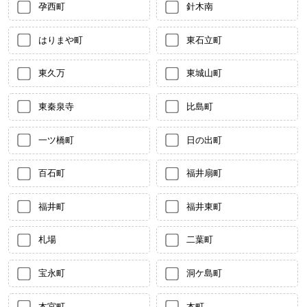
孕西町
針木南
はりまや町
東石立町
東久万
東城山町
東秦泉寺
比島町
一ツ橋町
日の出町
百石町
福井扇町
福井町
福井東町
札場
二葉町
宝永町
洞ケ島町
本宮町
本町