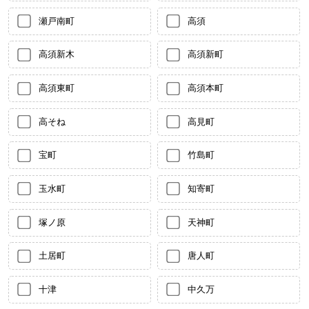
瀬戸南町
高須
高須新木
高須新町
高須東町
高須本町
高そね
高見町
宝町
竹島町
玉水町
知寄町
塚ノ原
天神町
土居町
唐人町
十津
中久万