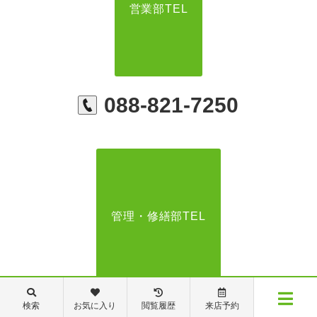
営業部TEL
088-821-7250
管理・修繕部TEL
088-821-7272
検索
お気に入り
閲覧履歴
来店予約