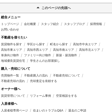
このページの先頭へ
総合メニュー
トップページ
会社概要
スタッフ紹介
スタッフブログ
採用情報
お問い合わせ
不動産を借りたい
賃貸物件を探す
学区から探す
町名から探す
高知市中央エリア
高知市東エリア
高知市西エリア
高知市南エリア
高知市北エリア
単身向け物件
ファミリー向け物件
新築・築浅物件
地域優良賃貸住宅
学生さんのお部屋探し
購入・売却について
売買物件一覧
不動産購入の流れ
不動産売却について
不動産売却の流れ
売却査定を依頼する
オーナー様へ
賃貸管理について
リフォーム事例
空室相談をする
入居者様へ
入居者様専用ページ
住まいのトラブルQ&A
退去のご申請