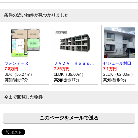
条件の近い物件が見つかりました
フォンテーヌ
ＪＡＤＡ Ｈｏｕｓｅ桜井
セジュール村田
7.8万円
7.85万円
7.1万円
3DK（55.27㎡）
1LDK（35.60㎡）
2LDK（62.00㎡）
高知
/徒歩7分
高知
/徒歩17分
高知
/徒歩9分
今まで閲覧した物件
このページをメールで送る