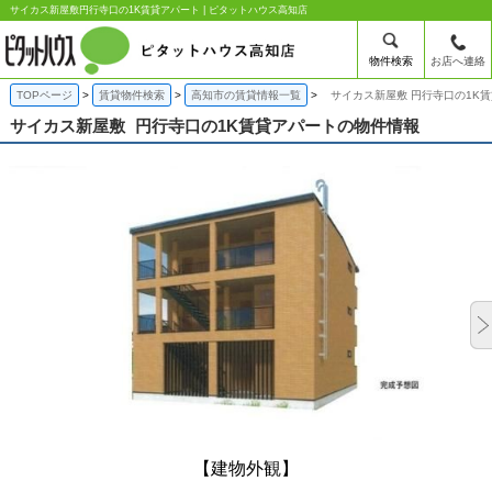
サイカス新屋敷円行寺口の1K賃貸アパート | ピタットハウス高知店
物件検索
お店へ連絡
TOPページ
賃貸物件検索
高知市の賃貸情報一覧
サイカス新屋敷 円行寺口の1K
サイカス新屋敷
円行寺口の1K賃貸アパートの物件情報
【建物外観】