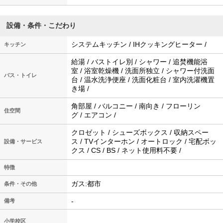
設備・条件・こだわり
システムキッチン / IHクッキングヒーター /
キッチン
給湯 / バストイレ別 / シャワー / 追焚機能浴
室 / 浴室乾燥機 / 洗面所独立 / シャワー付洗面
バス・トイレ
台 / 温水洗浄便座 / 洗面化粧台 / 室内洗濯機置
き場 /
角部屋 / バルコニー / 南向き / フローリン
住空間
グ / エアコン /
クロゼット / シューズボックス / 収納スペー
ス / TVインターホン / オートロック / 宅配ボッ
設備・サービス
クス / CS / BS / ネット使用料不要 /
特徴
ガス:都市
条件・その他
-
備考
小学校区