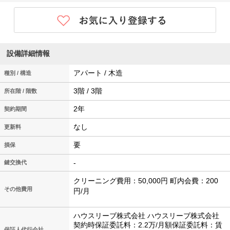
設備詳細情報
アパート / 木造
種別 / 構造
3階 / 3階
所在階 / 階数
2年
契約期間
なし
更新料
要
損保
-
鍵交換代
クリーニング費用：50,000円 町内会費：200
その他費用
円/月
ハウスリーブ株式会社 ハウスリーブ株式会社
契約時保証委託料：2.2万/月額保証委託料：賃
保証人代行会社