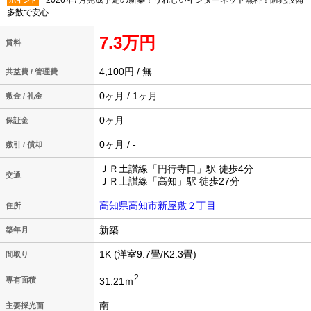
2026年7月完成予定の新築！うれしいインターネット無料！防犯設備
ポイント
多数で安心
7.3万円
賃料
4,100円 / 無
共益費 / 管理費
0ヶ月 / 1ヶ月
敷金 / 礼金
0ヶ月
保証金
0ヶ月 / -
敷引 / 償却
ＪＲ土讃線「円行寺口」駅 徒歩4分
交通
ＪＲ土讃線「高知」駅 徒歩27分
高知県高知市新屋敷２丁目
住所
新築
築年月
1K (洋室9.7畳/K2.3畳)
間取り
2
31.21ｍ
専有面積
南
主要採光面