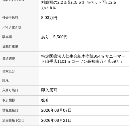
料総額の2.2％又は5.5％ ※ペット可は2.5
万/2.5％
8.03万円
仲介手数料
バイク置き場
あり 5,500円
駐車場
近隣駐車場
特定医療法人仁生会細木病院954m サニーマー
周辺環境
ト山手店1101m ローソン高知南万々店597m
-
借家区分
現況
即入居可
入居可能日
媒介
取引態様
2026年08月07日
情報更新日
2026年08月21日
次回更新予定日