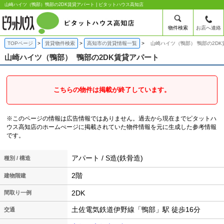
山崎ハイツ（鴨部）鴨部の2DK賃貸アパート | ピタットハウス高知店
物件検索
お店へ連絡
TOPページ
賃貸物件検索
高知市の賃貸情報一覧
山崎ハイツ（鴨部） 鴨部の2D
山崎ハイツ（鴨部）
鴨部の2DK賃貸アパート
こちらの物件は掲載が終了しています。
※このページの情報は広告情報ではありません。過去から現在までピタットハ
ウス高知店のホームぺージに掲載されていた物件情報を元に生成した参考情報
です。
アパート / S造(鉄骨造)
種別 / 構造
2階
建物階建
2DK
間取り一例
土佐電気鉄道伊野線「鴨部」駅 徒歩16分
交通