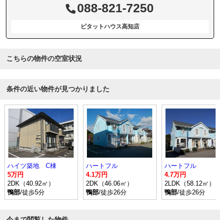
088-821-7250
ピタットハウス高知店
こちらの物件の空室状況
条件の近い物件が見つかりました
ハイツ築地 C棟
ハートフル
ハートフル
5万円
4.1万円
4.7万円
2DK（40.92㎡）
2DK（46.06㎡）
2LDK（58.12㎡）
鴨部
/徒歩5分
鴨部
/徒歩26分
鴨部
/徒歩26分
今まで閲覧した物件