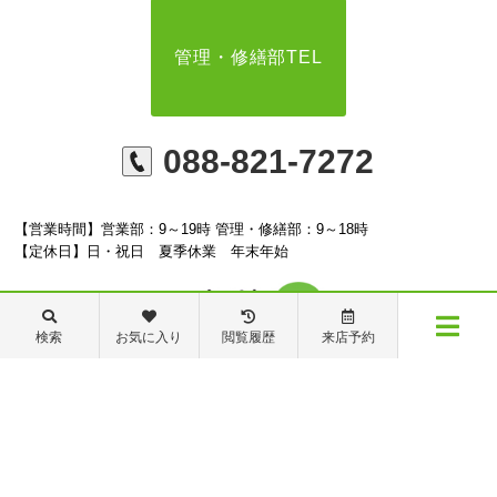
管理・修繕部TEL
088-821-7272
【営業時間】営業部：9～19時 管理・修繕部：9～18時
【定休日】日・祝日 夏季休業 年末年始
検索
お気に入り
閲覧履歴
来店予約
メニュー
※ピタットハウスの加盟店は独立自営であり、各店舗の責任のもと運営をしておりま
す。尚、建築・リフォーム等の請負業につきましては、有限会社秦ホームの責任のもと
物件検索
閲覧履歴
お気に入り
保存した条件