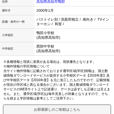
高知県高知市鴨部
住所
2000年1月
築年月
バストイレ別 / 洗面所独立 / 南向き / TVイン
設備・条件の一例
ターホン / 和室 /
鴨田小学校
小学校区
(高知県高知市)
西部中学校
中学校区
(高知県高知市)
※各種情報と現状に差異がある場合は、現状優先となります。
※物件情報の学区情報について
当サイト物件情報に記載されております通学区域(学区)情報は、国土数
値情報ダウンロードサービスが提供する小学校区データ【2016年度】及
び中学校区データ【2016年度】を元に加工したものですので、記載情報
が現在の学区域と異なる場合がございます。国土数値情報ダウンロード
サービスのWEBサイト上で記述通り、データは必ずしも正確とは言えま
せん。また、通学区域(学区)は毎年見直しの対象となりますので、そち
らを踏まえ学区情報は参考としてご活用下さい。
お部屋探しのご依頼はこちら