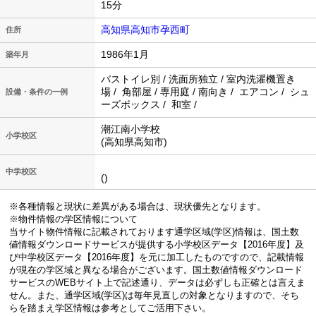
15分
高知県高知市孕西町
住所
1986年1月
築年月
バストイレ別 / 洗面所独立 / 室内洗濯機置き
場 / 角部屋 / 専用庭 / 南向き / エアコン / シュ
設備・条件の一例
ーズボックス / 和室 /
潮江南小学校
小学校区
(高知県高知市)
中学校区
()
※各種情報と現状に差異がある場合は、現状優先となります。
※物件情報の学区情報について
当サイト物件情報に記載されております通学区域(学区)情報は、国土数
値情報ダウンロードサービスが提供する小学校区データ【2016年度】及
び中学校区データ【2016年度】を元に加工したものですので、記載情報
が現在の学区域と異なる場合がございます。国土数値情報ダウンロード
サービスのWEBサイト上で記述通り、データは必ずしも正確とは言えま
せん。また、通学区域(学区)は毎年見直しの対象となりますので、そち
らを踏まえ学区情報は参考としてご活用下さい。