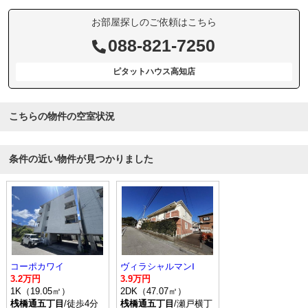
お部屋探しのご依頼はこちら
088-821-7250
ピタットハウス高知店
こちらの物件の空室状況
条件の近い物件が見つかりました
コーポカワイ
ヴィラシャルマンⅠ
3.2万円
3.9万円
1K（19.05㎡）
2DK（47.07㎡）
桟橋通五丁目
/徒歩4分
桟橋通五丁目
/瀬戸横丁 バス乗車時間13分 