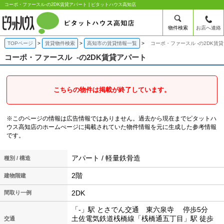
コーポ・ファースル-の2DK賃貸アパート | ピタットハウス高知店
物件検索
お店へ連絡
TOPページ
賃貸物件検索
高知市の賃貸情報一覧
コーポ・ファースル -の2DK賃
コーポ・ファースル
-の2DK賃貸アパート
こちらの物件は掲載が終了しています。
※このページの情報は広告情報ではありません。過去から現在までピタットハ
ウス高知店のホームぺージに掲載されていた物件情報を元に生成した参考情報
です。
アパート / 軽量鉄骨造
種別 / 構造
2階
建物階建
2DK
間取り一例
「-」駅 とさでん交通 東六泉寺 停歩5分
土佐電気鉄道桟橋線「桟橋通五丁目」駅 徒歩
交通