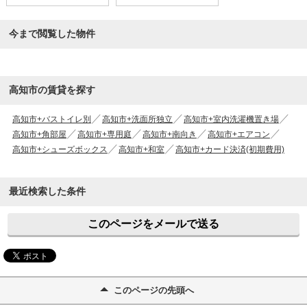
今まで閲覧した物件
高知市の賃貸を探す
高知市+バストイレ別
高知市+洗面所独立
高知市+室内洗濯機置き場
高知市+角部屋
高知市+専用庭
高知市+南向き
高知市+エアコン
高知市+シューズボックス
高知市+和室
高知市+カード決済(初期費用)
最近検索した条件
このページをメールで送る
このページの先頭へ