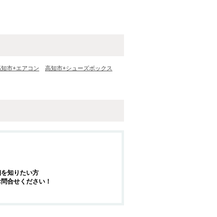
高知市+エアコン
高知市+シューズボックス
細を知りたい方
お問合せください！