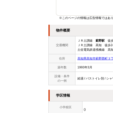
※このページの情報は広告情報ではあ
物件概要
ＪＲ土讃線
薊野駅
徒歩
交通機関
ＪＲ土讃線 高知 徒歩2
土佐電気鉄道桟橋線 高知
住所
高知県高知市薊野西町３
築年数
1993年3月
設備・条件
給湯 / バストイレ別 / シャ
の一例
学区情報
小学校区
()