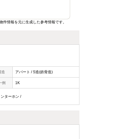
物件情報を元に生成した参考情報です。
構造
アパート / S造(鉄骨造)
一例
1K
Vインターホン /