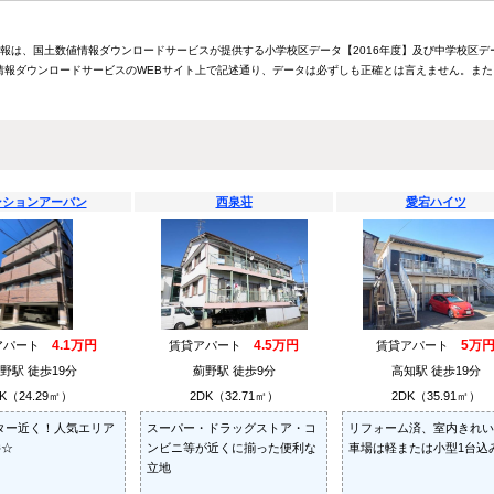
情報は、国土数値情報ダウンロードサービスが提供する小学校区データ【2016年度】及び中学校区デ
報ダウンロードサービスのWEBサイト上で記述通り、データは必ずしも正確とは言えません。また
ンションアーバン
西泉荘
愛宕ハイツ
4.1万円
4.5万円
5万
アパート
賃貸アパート
賃貸アパート
野駅 徒歩19分
薊野駅 徒歩9分
高知駅 徒歩19分
K（24.29㎡）
2DK（32.71㎡）
2DK（35.91㎡）
ター近く！人気エリア
スーパー・ドラッグストア・コ
リフォーム済、室内きれい
件☆
ンビニ等が近くに揃った便利な
車場は軽または小型1台込
立地