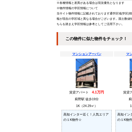
※各種情報と差異がある場合は現況優先となります
※物件情報の学区情報について
当サイト物件情報に記載されております通学区域(学区)
報が現在の学区域と異なる場合がございます。国土数値情
ちらを踏まえ学区情報は参考としてご活用下さい。
この物件に似た物件をチェック！
マンションアーバン
マ
4.1万円
賃貸アパート
賃貸
薊野駅 徒歩19分
薊
1K（24.29㎡）
1
高知インター近く！人気エリア
高知イン
の１K物件☆
の１K物