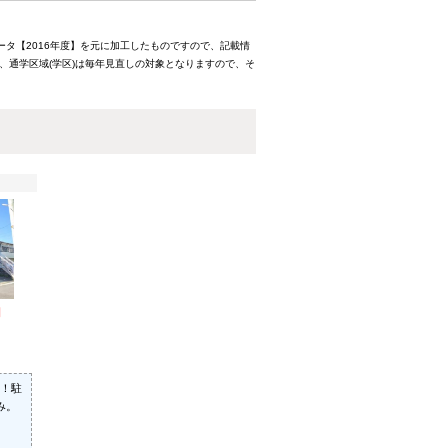
ータ【2016年度】を元に加工したものですので、記載情
、通学区域(学区)は毎年見直しの対象となりますので、そ
円
！駐
み。