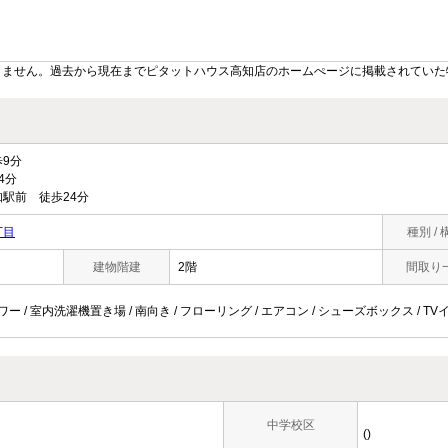
りません。過去から現在までピタットハウス高知店のホームぺージに掲載されていた
9分
4分
駅前 徒歩24分
丁目
種別 / 
建物階建
2階
間取り
ワー / 室内洗濯機置き場 / 南向き / フローリング / エアコン / シューズボックス / T
中学校区
()