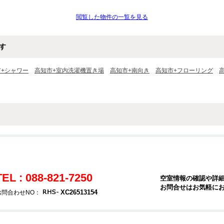
閲覧した物件の一覧を見る
す
市+シャワー
高知市+室内洗濯機置き場
高知市+南向き
高知市+フローリング
TEL : 088-821-7250
空室情報の確認や詳
お問合せはお気軽に
XC26513154
お問合わせNO：