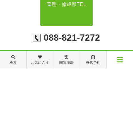
管理・修繕部TEL
088-821-7272
【営業時間】営業部：9～19時 管理・修繕部：9～18時
【定休日】日・祝日 夏季休業 年末年始
検索
お気に入り
閲覧履歴
来店予約
メニュー
物件検索
閲覧履歴
お気に入り
保存した条件
※ピタットハウスの加盟店は独立自営であり、各店舗の責任のもと運営をしておりま
す。尚、建築・リフォーム等の請負業につきましては、有限会社秦ホームの責任のもと