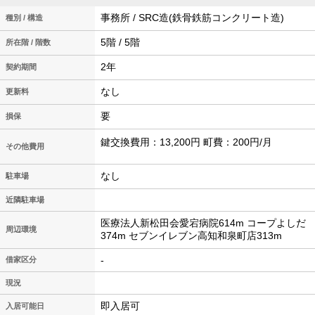
事務所 / SRC造(鉄骨鉄筋コンクリート造)
種別 / 構造
5階 / 5階
所在階 / 階数
2年
契約期間
なし
更新料
要
損保
鍵交換費用：13,200円 町費：200円/月
その他費用
なし
駐車場
近隣駐車場
医療法人新松田会愛宕病院614m コープよしだ
周辺環境
374m セブンイレブン高知和泉町店313m
-
借家区分
現況
即入居可
入居可能日