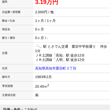
3.19万円
賃料
2,000円 / 無
共益費 / 管理費
1ヶ月 / 1ヶ月
敷金 / 礼金
0ヶ月
保証金
0ヶ月 / -
敷引 / 償却
「-」駅 とさでん交通 愛宕中学校通り 停歩
1分
交通
ＪＲ土讃線「高知」駅 徒歩12分
ＪＲ土讃線「入明」駅 徒歩12分
高知県高知市愛宕町３丁目
住所
1983年2月
築年月
2
20.49ｍ
専有面積
南
主要採光面
設備・条件・こだわり