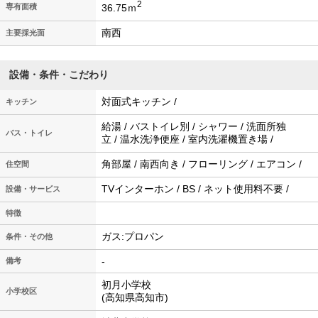
2
36.75ｍ
専有面積
南西
主要採光面
設備・条件・こだわり
対面式キッチン /
キッチン
給湯 / バストイレ別 / シャワー / 洗面所独
バス・トイレ
立 / 温水洗浄便座 / 室内洗濯機置き場 /
角部屋 / 南西向き / フローリング / エアコン /
住空間
TVインターホン / BS / ネット使用料不要 /
設備・サービス
特徴
ガス:プロパン
条件・その他
-
備考
初月小学校
小学校区
(高知県高知市)