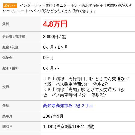
インターネット無料！モニターホン・温水洗浄便座付玄関収納が大き
ポイント
いので、コートやバッグ類などもたくさん収納できます。
4.8万円
賃料
2,600円 / 無
共益費 / 管理費
0ヶ月 / 1ヶ月
敷金 / 礼金
0ヶ月
保証金
0ヶ月 / -
敷引 / 償却
ＪＲ土讃線「円行寺口」駅 とさでん交通みづ
き坂 バス乗車時間9分 停歩2分
交通
ＪＲ土讃線「高知」駅 とさでん交通みづき
坂 バス乗車時間14分 停歩2分
高知県高知市みづき２丁目
住所
2007年9月
築年月
1LDK (洋室3畳/LDK11.2畳)
間取り