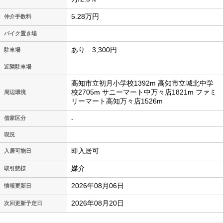
5.28万円
仲介手数料
バイク置き場
あり 3,300円
駐車場
近隣駐車場
高知市立初月小学校1392m 高知市立城北中学
校2705m サニーマート中万々店1821m ファミ
周辺環境
リーマート高知万々店1526m
-
借家区分
現況
即入居可
入居可能日
媒介
取引態様
2026年08月06日
情報更新日
2026年08月20日
次回更新予定日