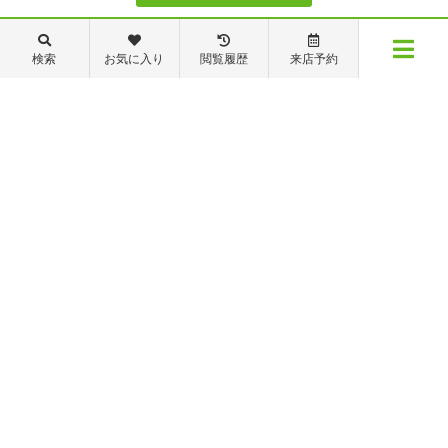
088-821-7272
検索
お気に入り
閲覧履歴
来店予約
メニュー
【営業時間】営業部：9～19時 管理・修繕部：9～18時
【定休日】日・祝日 夏季休業 年末年始
物件検索
閲覧履歴
お気に入り
保存した条件
※ピタットハウスの加盟店は独立自営であり、各店舗の責任のもと運営をしておりま
す。尚、建築・リフォーム等の請負業につきましては、有限会社秦ホームの責任のもと