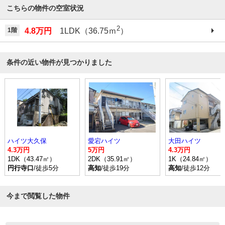
こちらの物件の空室状況
2
1階
4.8万円
1LDK（36.75ｍ
）
条件の近い物件が見つかりました
ハイツ大久保
愛宕ハイツ
大田ハイツ
4.3万円
5万円
4.3万円
1DK（43.47㎡）
2DK（35.91㎡）
1K（24.84㎡）
円行寺口
/徒歩5分
高知
/徒歩19分
高知
/徒歩12分
今まで閲覧した物件