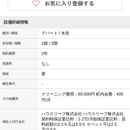
設備詳細情報
アパート / 木造
種別 / 構造
1階 / 2階
所在階 / 階数
2年
契約期間
なし
更新料
要
損保
-
鍵交換代
クリーニング費用：60,000円 町内会費：400
その他費用
円/月
ハウスリーブ株式会社 ハウスリーブ株式会社
契約時保証委託料：2.2万/月額保証委託料：賃
保証人代行会社
料総額の2.2％又は5.5％ ※ペット可は2.5
万/2.5％