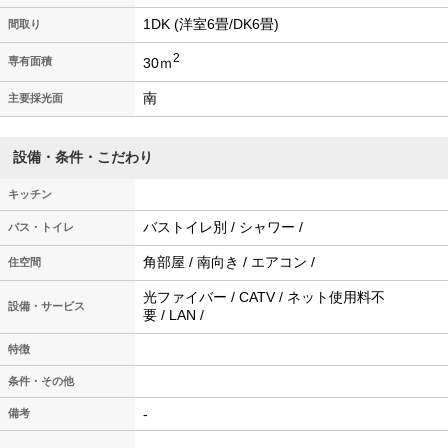
1DK (洋室6畳/DK6畳)
間取り
2
30ｍ
専有面積
南
主要採光面
設備・条件・こだわり
キッチン
バストイレ別 / シャワー /
バス・トイレ
角部屋 / 南向き / エアコン /
住空間
光ファイバー / CATV / ネット使用料不
設備・サービス
要 / LAN /
特徴
条件・その他
-
備考