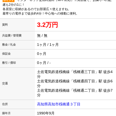
インターネット使用料無料（Wi-Fi対応）☆角部屋で、お隣りへの配
ポイント
慮も2分の1に！
各居室に収納があるのでお部屋広々使えますね。
最寄りの電停まで徒歩約4分！中心地への移動に便利。
3.2万円
賃料
無 / 無
共益費 / 管理費
1ヶ月 / 1ヶ月
敷金 / 礼金
0ヶ月
保証金
0ヶ月 / -
敷引 / 償却
土佐電気鉄道桟橋線「桟橋通三丁目」駅 徒歩4
分
土佐電気鉄道桟橋線「桟橋通四丁目」駅 徒歩6
交通
分
土佐電気鉄道桟橋線「桟橋通二丁目」駅 徒歩7
分
高知県高知市桟橋通３丁目
住所
1990年9月
築年月