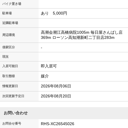
バイク置き場
あり 5,000円
駐車場
近隣駐車場
高潮会潮江高橋病院1005m 毎日屋さんばし店
周辺環境
369m ローソン高知潮新町二丁目店283m
-
借家区分
現況
即入居可
入居可能日
媒介
取引態様
2026年08月06日
情報更新日
2026年08月20日
次回更新予定日
お問い合わせ
RHS-XC26545026
お問合せ番号