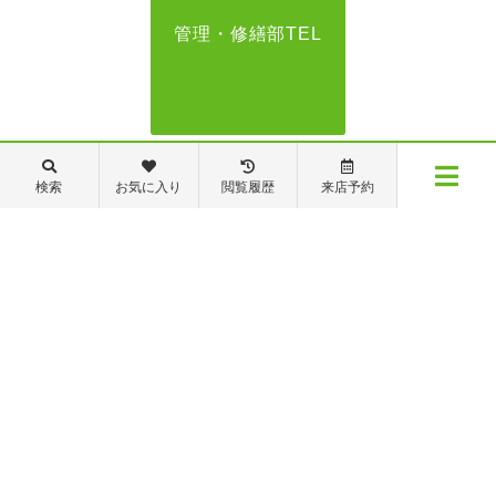
管理・修繕部TEL
088-821-7272
検索
お気に入り
閲覧履歴
来店予約
メニュー
【営業時間】営業部：9～19時 管理・修繕部：9～18時
【定休日】日・祝日 夏季休業 年末年始
物件検索
閲覧履歴
お気に入り
保存した条件
※ピタットハウスの加盟店は独立自営であり、各店舗の責任のもと運営をしておりま