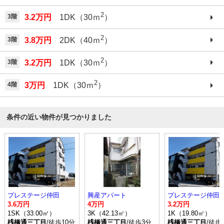
2
3階
3.2万円
1DK（30ｍ
）
2
3階
3.8万円
2DK（40ｍ
）
2
3階
3.2万円
1DK（30ｍ
）
2
4階
3万円
1DK（30ｍ
）
条件の近い物件が見つかりました
プレステージ仲田
興産アパート
プレステージ仲田
3.6万円
4万円
3.2万円
1SK（33.00㎡）
3K（42.13㎡）
1K（19.80㎡）
桟橋通三丁目
/徒歩10分
桟橋通三丁目
/徒歩3分
桟橋通三丁目
/徒歩