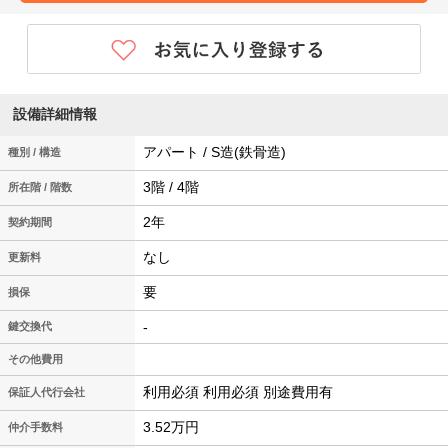
設備詳細情報
アパート / S造(鉄骨造)
種別 / 構造
3階 / 4階
所在階 / 階数
2年
契約期間
なし
更新料
要
損保
-
鍵交換代
その他費用
利用必須 利用必須 別途費用有
保証人代行会社
3.52万円
仲介手数料