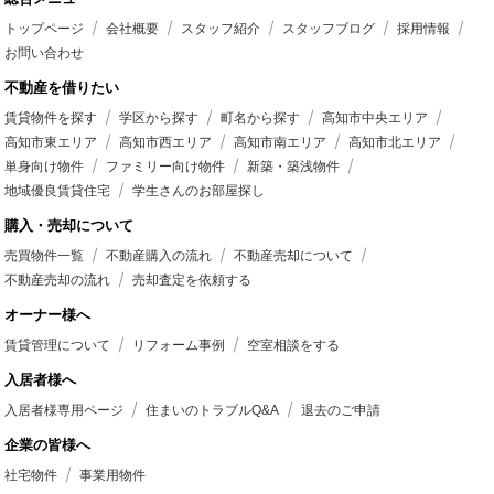
トップページ
会社概要
スタッフ紹介
スタッフブログ
採用情報
お問い合わせ
不動産を借りたい
賃貸物件を探す
学区から探す
町名から探す
高知市中央エリア
高知市東エリア
高知市西エリア
高知市南エリア
高知市北エリア
単身向け物件
ファミリー向け物件
新築・築浅物件
地域優良賃貸住宅
学生さんのお部屋探し
購入・売却について
売買物件一覧
不動産購入の流れ
不動産売却について
不動産売却の流れ
売却査定を依頼する
オーナー様へ
賃貸管理について
リフォーム事例
空室相談をする
入居者様へ
入居者様専用ページ
住まいのトラブルQ&A
退去のご申請
企業の皆様へ
社宅物件
事業用物件