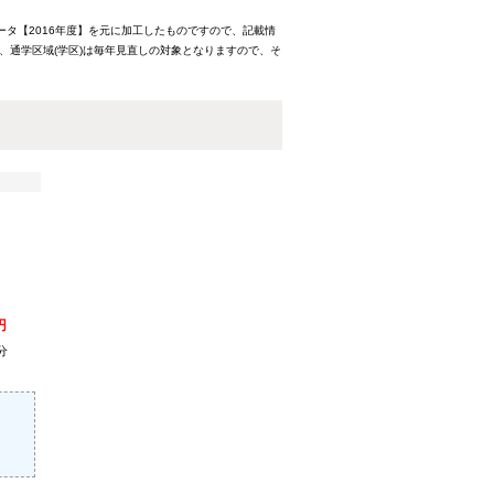
ータ【2016年度】を元に加工したものですので、記載情
、通学区域(学区)は毎年見直しの対象となりますので、そ
円
分