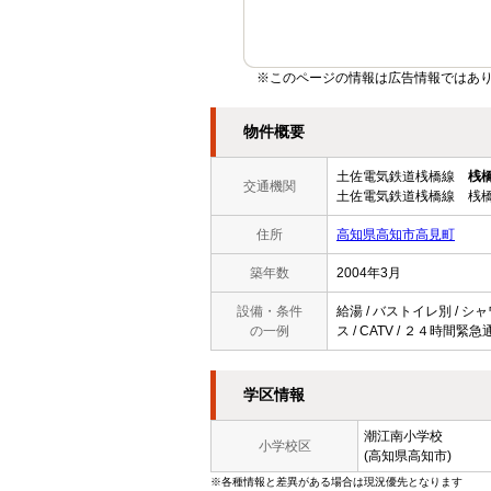
※このページの情報は広告情報ではあ
物件概要
土佐電気鉄道桟橋線
桟
交通機関
土佐電気鉄道桟橋線 桟橋
住所
高知県高知市高見町
築年数
2004年3月
設備・条件
給湯 / バストイレ別 / シャ
の一例
ス / CATV / ２４時間緊
学区情報
潮江南小学校
小学校区
(高知県高知市)
※各種情報と差異がある場合は現況優先となります