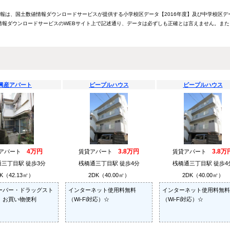
情報は、国土数値情報ダウンロードサービスが提供する小学校区データ【2016年度】及び中学校区デ
報ダウンロードサービスのWEBサイト上で記述通り、データは必ずしも正確とは言えません。また
興産アパート
ピープルハウス
ピープルハウス
4万円
3.8万円
3.8万
貸アパート
賃貸アパート
賃貸アパート
三丁目駅 徒歩3分
桟橋通三丁目駅 徒歩4分
桟橋通三丁目駅 徒歩4
K（42.13㎡）
2DK（40.00㎡）
2DK（40.00㎡）
ーパー・ドラッグスト
インターネット使用料無料
インターネット使用料無料
、お買い物便利
（Wi-Fi対応）☆
（Wi-Fi対応）☆