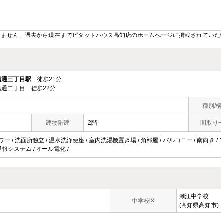
りません。過去から現在までピタットハウス高知店のホームぺージに掲載されていた
橋通三丁目駅
徒歩21分
通二丁目 徒歩22分
種別/
建物階建
2階
間取り
ワー / 洗面所独立 / 温水洗浄便座 / 室内洗濯機置き場 / 角部屋 / バルコニー / 南向き 
急通報システム / オール電化 /
潮江中学校
中学校区
(高知県高知市)