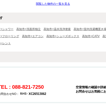
閲覧した物件の一覧を見る
す
市+シャワー
高知市+洗面所独立
高知市+温水洗浄便座
高知市+室内洗濯機置き
市+フローリング
高知市+エアコン
高知市+シューズボックス
高知市+CATV
高
ーレント
TEL : 088-821-7250
空室情報の確認や詳
お問合せはお気軽に
XC26513062
お問合わせNO：