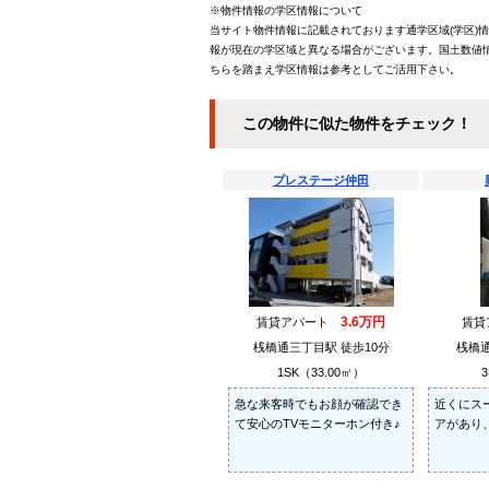
※物件情報の学区情報について
当サイト物件情報に記載されております通学区域(学区)
報が現在の学区域と異なる場合がございます。国土数値情
ちらを踏まえ学区情報は参考としてご活用下さい。
この物件に似た物件をチェック！
プレステージ仲田
3.6万円
賃貸アパート
賃
桟橋通三丁目駅 徒歩10分
桟橋通
1SK（33.00㎡）
3
急な来客時でもお顔が確認でき
近くにス
て安心のTVモニターホン付き♪
アがあり