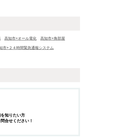
場
高知市+オール電化
高知市+角部屋
知市+２４時間緊急通報システム
細を知りたい方
お問合せください！