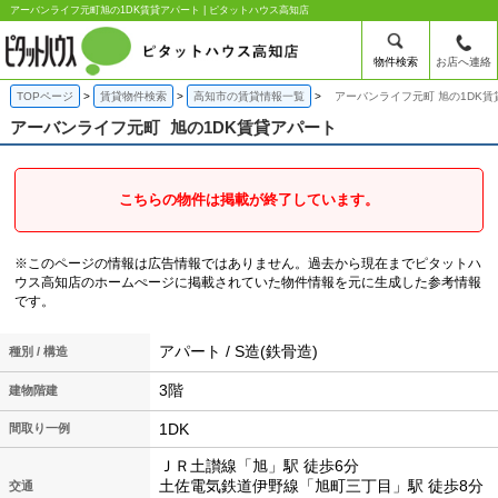
アーバンライフ元町旭の1DK賃貸アパート | ピタットハウス高知店
物件検索
お店へ連絡
TOPページ
賃貸物件検索
高知市の賃貸情報一覧
アーバンライフ元町 旭の1DK賃
アーバンライフ元町
旭の1DK賃貸アパート
こちらの物件は掲載が終了しています。
※このページの情報は広告情報ではありません。過去から現在までピタットハ
ウス高知店のホームぺージに掲載されていた物件情報を元に生成した参考情報
です。
アパート / S造(鉄骨造)
種別 / 構造
3階
建物階建
1DK
間取り一例
ＪＲ土讃線「旭」駅 徒歩6分
土佐電気鉄道伊野線「旭町三丁目」駅 徒歩8分
交通