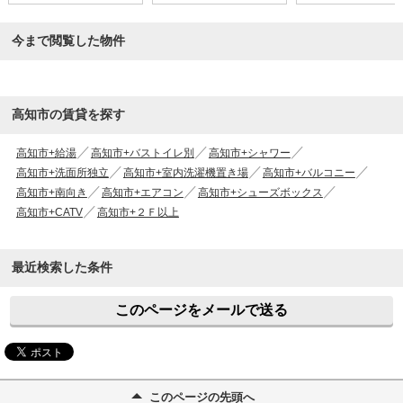
今まで閲覧した物件
高知市の賃貸を探す
高知市+給湯
高知市+バストイレ別
高知市+シャワー
高知市+洗面所独立
高知市+室内洗濯機置き場
高知市+バルコニー
高知市+南向き
高知市+エアコン
高知市+シューズボックス
高知市+CATV
高知市+２Ｆ以上
最近検索した条件
このページをメールで送る
このページの先頭へ