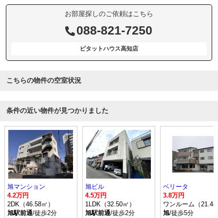
お部屋探しのご依頼はこちら
088-821-7250
ピタットハウス高知店
こちらの物件の空室状況
条件の近い物件が見つかりました
旭マンション
旭ビル
ベリータ
4.2万円
4.5万円
3.8万円
2DK（46.58㎡）
1LDK（32.50㎡）
ワンルーム（21.4
旭駅前通
/徒歩2分
旭駅前通
/徒歩2分
旭
/徒歩5分