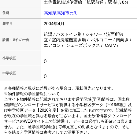
土佐電気鉄道伊野線「旭駅前通」駅 徒歩8分
高知県高知市元町
住所
2004年4月
築年月
給湯 / バストイレ別 / シャワー / 洗面所独
立 / 室内洗濯機置き場 / バルコニー / 南向き /
設備・条件の一例
エアコン / シューズボックス / CATV /
小学校区
()
中学校区
()
※各種情報と現状に差異がある場合は、現状優先となります。
※物件情報の学区情報について
当サイト物件情報に記載されております通学区域(学区)情報は、国土数
値情報ダウンロードサービスが提供する小学校区データ【2016年度】及
び中学校区データ【2016年度】を元に加工したものですので、記載情報
が現在の学区域と異なる場合がございます。国土数値情報ダウンロード
サービスのWEBサイト上で記述通り、データは必ずしも正確とは言えま
せん。また、通学区域(学区)は毎年見直しの対象となりますので、そち
らを踏まえ学区情報は参考としてご活用下さい。