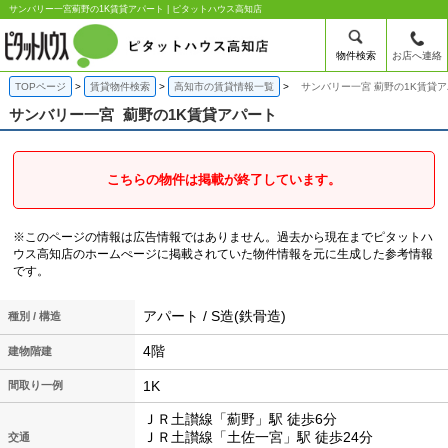
サンバリー一宮薊野の1K賃貸アパート | ピタットハウス高知店
物件検索
お店へ連絡
TOPページ
賃貸物件検索
高知市の賃貸情報一覧
サンバリー一宮 薊野の1K賃貸
サンバリー一宮
薊野の1K賃貸アパート
こちらの物件は掲載が終了しています。
※このページの情報は広告情報ではありません。過去から現在までピタットハ
ウス高知店のホームぺージに掲載されていた物件情報を元に生成した参考情報
です。
アパート / S造(鉄骨造)
種別 / 構造
4階
建物階建
1K
間取り一例
ＪＲ土讃線「薊野」駅 徒歩6分
ＪＲ土讃線「土佐一宮」駅 徒歩24分
交通