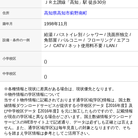
ＪＲ土讃線「高知」駅 徒歩30分
高知県高知市薊野南町
住所
1998年11月
築年月
給湯 / バストイレ別 / シャワー / 洗面所独立 /
角部屋 / バルコニー / フローリング / エアコ
設備・条件の一例
ン / CATV / ネット使用料不要 / LAN /
小学校区
()
中学校区
()
※各種情報と現状に差異がある場合は、現状優先となります。
※物件情報の学区情報について
当サイト物件情報に記載されております通学区域(学区)情報は、国土数
値情報ダウンロードサービスが提供する小学校区データ【2016年度】及
び中学校区データ【2016年度】を元に加工したものですので、記載情報
が現在の学区域と異なる場合がございます。国土数値情報ダウンロード
サービスのWEBサイト上で記述通り、データは必ずしも正確とは言えま
せん。また、通学区域(学区)は毎年見直しの対象となりますので、そち
らを踏まえ学区情報は参考としてご活用下さい。