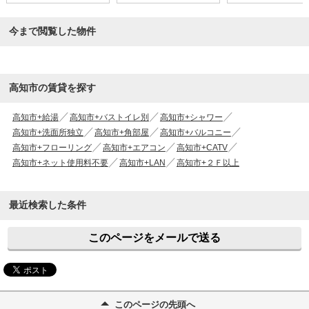
今まで閲覧した物件
高知市の賃貸を探す
高知市+給湯
高知市+バストイレ別
高知市+シャワー
高知市+洗面所独立
高知市+角部屋
高知市+バルコニー
高知市+フローリング
高知市+エアコン
高知市+CATV
高知市+ネット使用料不要
高知市+LAN
高知市+２Ｆ以上
最近検索した条件
このページをメールで送る
このページの先頭へ