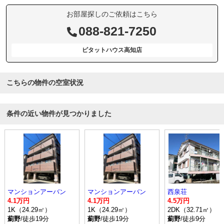
お部屋探しのご依頼はこちら
088-821-7250
ピタットハウス高知店
こちらの物件の空室状況
条件の近い物件が見つかりました
マンションアーバン
マンションアーバン
西泉荘
4.1万円
4.1万円
4.5万円
1K（24.29㎡）
1K（24.29㎡）
2DK（32.71㎡）
薊野
/徒歩19分
薊野
/徒歩19分
薊野
/徒歩9分