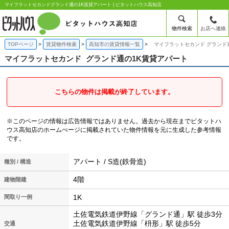
マイフラットセカンドグランド通の1K賃貸アパート | ピタットハウス高知店
物件検索
お店へ連絡
TOPページ
賃貸物件検索
高知市の賃貸情報一覧
マイフラットセカンド グランド
マイフラットセカンド
グランド通の1K賃貸アパート
こちらの物件は掲載が終了しています。
※このページの情報は広告情報ではありません。過去から現在までピタットハ
ウス高知店のホームぺージに掲載されていた物件情報を元に生成した参考情報
です。
アパート / S造(鉄骨造)
種別 / 構造
4階
建物階建
1K
間取り一例
土佐電気鉄道伊野線「グランド通」駅 徒歩3分
土佐電気鉄道伊野線「枡形」駅 徒歩5分
交通