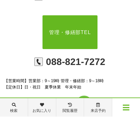
管理・修繕部TEL
088-821-7272
【営業時間】営業部：9～19時 管理・修繕部：9～18時
【定休日】日・祝日 夏季休業 年末年始
検索
お気に入り
閲覧履歴
来店予約
メニュー
※ピタットハウスの加盟店は独立自営であり、各店舗の責任のもと運営をしておりま