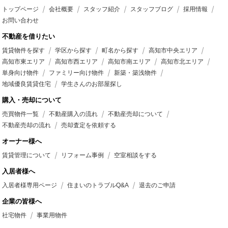
トップページ
会社概要
スタッフ紹介
スタッフブログ
採用情報
お問い合わせ
不動産を借りたい
賃貸物件を探す
学区から探す
町名から探す
高知市中央エリア
高知市東エリア
高知市西エリア
高知市南エリア
高知市北エリア
単身向け物件
ファミリー向け物件
新築・築浅物件
地域優良賃貸住宅
学生さんのお部屋探し
購入・売却について
売買物件一覧
不動産購入の流れ
不動産売却について
不動産売却の流れ
売却査定を依頼する
オーナー様へ
賃貸管理について
リフォーム事例
空室相談をする
入居者様へ
入居者様専用ページ
住まいのトラブルQ&A
退去のご申請
企業の皆様へ
社宅物件
事業用物件