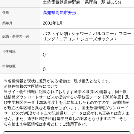
土佐電気鉄道伊野線「県庁前」駅 徒歩5分
高知県高知市升形
住所
2001年1月
築年月
バストイレ別 / シャワー / バルコニー / フロー
設備・条件の一例
リング / エアコン / シューズボックス /
小学校区
()
中学校区
()
※各種情報と現状に差異がある場合は、現状優先となります。
※物件情報の学区情報について
当サイト物件情報に記載されております通学区域(学区)情報は、国土数
値情報ダウンロードサービスが提供する小学校区データ【2016年度】及
び中学校区データ【2016年度】を元に加工したものですので、記載情報
が現在の学区域と異なる場合がございます。国土数値情報ダウンロード
サービスのWEBサイト上で記述通り、データは必ずしも正確とは言えま
せん。また、通学区域(学区)は毎年見直しの対象となりますので、そち
らを踏まえ学区情報は参考としてご活用下さい。