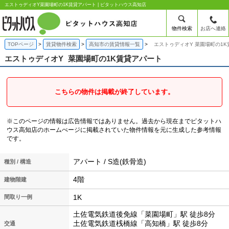
エストゥディオY菜園場町の1K賃貸アパート | ピタットハウス高知店
物件検索
お店へ連絡
TOPページ
賃貸物件検索
高知市の賃貸情報一覧
エストゥディオY 菜園場町の1
エストゥディオY
菜園場町の1K賃貸アパート
こちらの物件は掲載が終了しています。
※このページの情報は広告情報ではありません。過去から現在までピタットハ
ウス高知店のホームぺージに掲載されていた物件情報を元に生成した参考情報
です。
アパート / S造(鉄骨造)
種別 / 構造
4階
建物階建
1K
間取り一例
土佐電気鉄道後免線「菜園場町」駅 徒歩8分
土佐電気鉄道桟橋線「高知橋」駅 徒歩8分
交通