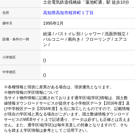
土佐電気鉄道桟橋線「蓮池町通」駅 徒歩10分
高知県高知市桜井町１丁目
住所
1995年1月
築年月
給湯 / バストイレ別 / シャワー / 洗面所独立 /
バルコニー / 南向き / フローリング / エアコ
設備・条件の一例
ン /
小学校区
()
中学校区
()
※各種情報と現状に差異がある場合は、現状優先となります。
※物件情報の学区情報について
当サイト物件情報に記載されております通学区域(学区)情報は、国土数
値情報ダウンロードサービスが提供する小学校区データ【2016年度】及
び中学校区データ【2016年度】を元に加工したものですので、記載情報
が現在の学区域と異なる場合がございます。国土数値情報ダウンロード
サービスのWEBサイト上で記述通り、データは必ずしも正確とは言えま
せん。また、通学区域(学区)は毎年見直しの対象となりますので、そち
らを踏まえ学区情報は参考としてご活用下さい。