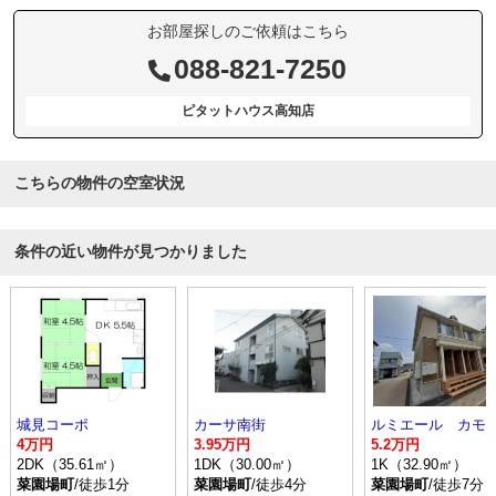
お部屋探しのご依頼はこちら
088-821-7250
ピタットハウス高知店
こちらの物件の空室状況
条件の近い物件が見つかりました
城見コーポ
カーサ南街
4万円
3.95万円
5.2万円
2DK（35.61㎡）
1DK（30.00㎡）
1K（32.90㎡）
菜園場町
/徒歩1分
菜園場町
/徒歩4分
菜園場町
/徒歩7分