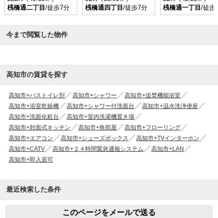
桟橋通二丁目
/徒歩7分
桟橋通四丁目
/徒歩7分
桟橋通一丁目
/徒歩
今まで閲覧した物件
高知市の賃貸を探す
高知市+バストイレ別
高知市+シャワー
高知市+追焚機能浴室
高知市+浴室乾燥機
高知市+シャワー付洗面台
高知市+温水洗浄便座
高知市+洗面化粧台
高知市+室内洗濯機置き場
高知市+対面式キッチン
高知市+角部屋
高知市+フローリング
高知市+エアコン
高知市+シューズボックス
高知市+TVインターホン
高知市+CATV
高知市+２４時間緊急通報システム
高知市+LAN
高知市+即入居可
最近検索した条件
このページをメールで送る