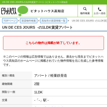
UN DE CES JOURS-の1LDK賃貸アパート | ピタットハウス高知店
物件検索
お店へ連絡
TOPページ
賃貸物件検索
高知市の賃貸情報一覧
UN DE CES JOURS -の1LD
UN DE CES JOURS
-の1LDK賃貸アパート
こちらの物件は掲載が終了しています。
※このページの情報は広告情報ではありません。過去から現在までピタットハ
ウス高知店のホームぺージに掲載されていた物件情報を元に生成した参考情報
です。
アパート / 軽量鉄骨造
種別 / 構造
2階
建物階建
1LDK
間取り一例
-「-」駅 -
交通