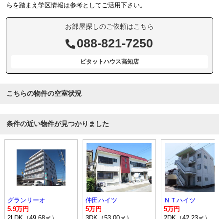
らを踏まえ学区情報は参考としてご活用下さい。
お部屋探しのご依頼はこちら
088-821-7250
ピタットハウス高知店
こちらの物件の空室状況
条件の近い物件が見つかりました
グランリーオ
仲田ハイツ
ＮＴハイツ
5.9万円
5万円
5万円
2LDK（49.68㎡）
3DK（53.00㎡）
2DK（42.23㎡）