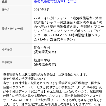
高知県高知市朝倉本町２丁目
住所
2012年6月
築年月
バストイレ別 / シャワー / 追焚機能浴室 / 浴室
乾燥機 / シャワー付洗面台 / 温水洗浄便座 / 洗
面化粧台 / 室内洗濯機置き場 / 角部屋 / フロー
設備・条件の一例
リング / エアコン / シューズボックス / TVイ
ンターホン / CATV / ２４時間緊急通報システ
ム / LAN / 対面式キッチン /
朝倉小学校
小学校区
(高知県高知市)
朝倉中学校
中学校区
(高知県高知市)
※各種情報と現状に差異がある場合は、現状優先となります。
※物件情報の学区情報について
当サイト物件情報に記載されております通学区域(学区)情報は、国土数
値情報ダウンロードサービスが提供する小学校区データ【2016年度】及
び中学校区データ【2016年度】を元に加工したものですので、記載情報
が現在の学区域と異なる場合がございます。国土数値情報ダウンロード
サービスのWEBサイト上で記述通り、データは必ずしも正確とは言えま
せん。また、通学区域(学区)は毎年見直しの対象となりますので、そち