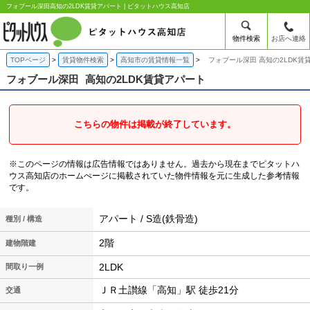
フォブール深田高知の2LDK賃貸アパート | ピタットハウス高知店
物件検索
お店へ連絡
TOPページ
賃貸物件検索
高知市の賃貸情報一覧
フォブール深田 高知の2LDK賃
フォブール深田
高知の2LDK賃貸アパート
こちらの物件は掲載が終了しています。
※このページの情報は広告情報ではありません。過去から現在までピタットハ
ウス高知店のホームぺージに掲載されていた物件情報を元に生成した参考情報
です。
アパート / S造(鉄骨造)
種別 / 構造
2階
建物階建
2LDK
間取り一例
ＪＲ土讃線「高知」駅 徒歩21分
交通