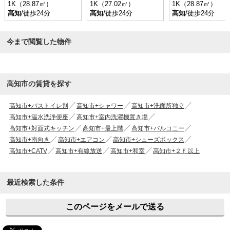
1K（28.87㎡）
1K（27.02㎡）
1K（28.87㎡）
高知
/徒歩24分
高知
/徒歩24分
高知
/徒歩24分
今まで閲覧した物件
高知市の賃貸を探す
高知市+バストイレ別
高知市+シャワー
高知市+洗面所独立
高知市+温水洗浄便座
高知市+室内洗濯機置き場
高知市+対面式キッチン
高知市+最上階
高知市+バルコニー
高知市+南向き
高知市+エアコン
高知市+シューズボックス
高知市+CATV
高知市+有線放送
高知市+和室
高知市+２Ｆ以上
最近検索した条件
このページをメールで送る