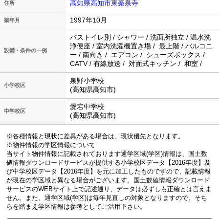
高知県高知市東秦泉寺
住所
1997年10月
築年月
バストイレ別 / シャワー / 洗面所独立 / 温水洗
浄便座 / 室内洗濯機置き場 / 最上階 / バルコニ
設備・条件の一例
ー / 南向き / エアコン / シューズボックス /
CATV / 有線放送 / 対面式キッチン / 和室 /
泉野小学校
小学校区
(高知県高知市)
愛宕中学校
中学校区
(高知県高知市)
※各種情報と現状に差異がある場合は、現状優先となります。
※物件情報の学区情報について
当サイト物件情報に記載されております通学区域(学区)情報は、国土数
値情報ダウンロードサービスが提供する小学校区データ【2016年度】及
び中学校区データ【2016年度】を元に加工したものですので、記載情報
が現在の学区域と異なる場合がございます。国土数値情報ダウンロード
サービスのWEBサイト上で記述通り、データは必ずしも正確とは言えま
せん。また、通学区域(学区)は毎年見直しの対象となりますので、そち
らを踏まえ学区情報は参考としてご活用下さい。