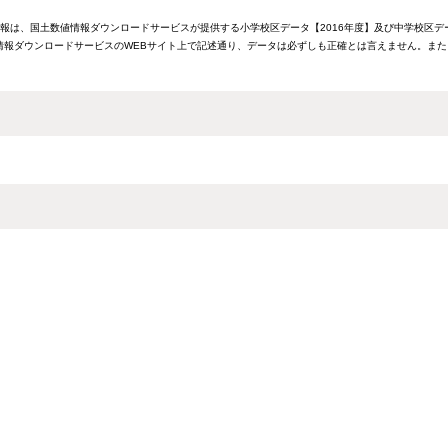
情報は、国土数値情報ダウンロードサービスが提供する小学校区データ【2016年度】及び中学校区デ
報ダウンロードサービスのWEBサイト上で記述通り、データは必ずしも正確とは言えません。また