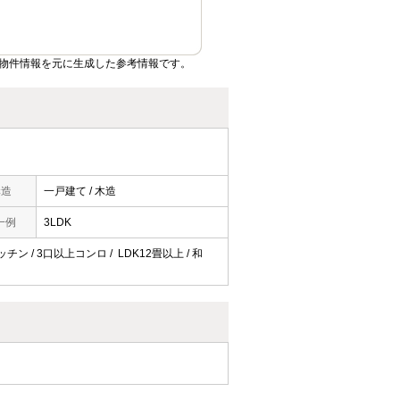
物件情報を元に生成した参考情報です。
構造
一戸建て / 木造
一例
3LDK
ン / 3口以上コンロ / LDK12畳以上 / 和