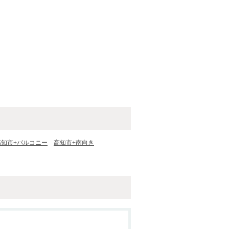
高知市+バルコニー
高知市+南向き