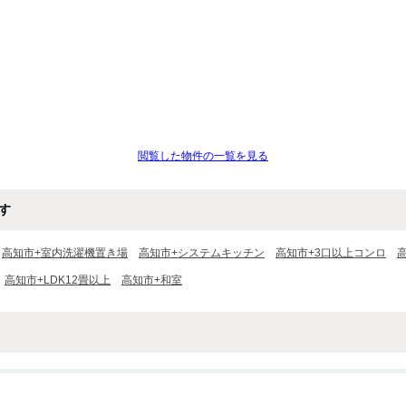
閲覧した物件の一覧を見る
す
高知市+室内洗濯機置き場
高知市+システムキッチン
高知市+3口以上コンロ
高知市+LDK12畳以上
高知市+和室