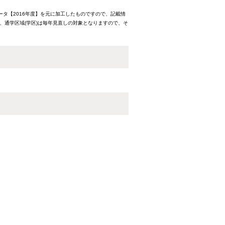
ータ【2016年度】を元に加工したものですので、記載情
、通学区域(学区)は毎年見直しの対象となりますので、そ