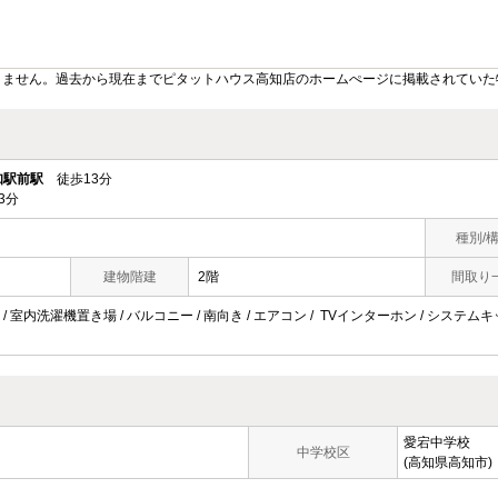
りません。過去から現在までピタットハウス高知店のホームぺージに掲載されていた
知駅前駅
徒歩13分
3分
種別/
建物階建
2階
間取り
 室内洗濯機置き場 / バルコニー / 南向き / エアコン / TVインターホン / システムキッチ
愛宕中学校
中学校区
(高知県高知市)