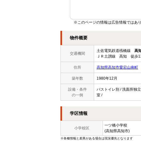
※このページの情報は広告情報ではあ
物件概要
土佐電気鉄道桟橋線
高
交通機関
ＪＲ土讃線 高知 徒歩1
住所
高知県高知市愛宕山南町
築年数
1980年12月
設備・条件
バストイレ別 / 洗面所独立 /
の一例
室 /
学区情報
一ツ橋小学校
小学校区
(高知県高知市)
※各種情報と差異がある場合は現況優先となります