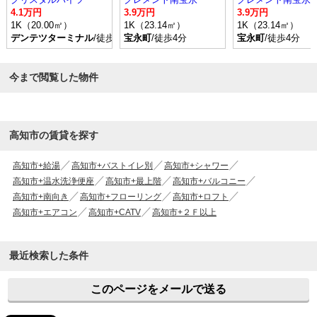
4.1万円
3.9万円
3.9万円
1K（20.00㎡）
1K（23.14㎡）
1K（23.14㎡）
デンテツターミナル
/徒歩5分
宝永町
/徒歩4分
宝永町
/徒歩4分
今まで閲覧した物件
高知市の賃貸を探す
高知市+給湯
高知市+バストイレ別
高知市+シャワー
高知市+温水洗浄便座
高知市+最上階
高知市+バルコニー
高知市+南向き
高知市+フローリング
高知市+ロフト
高知市+エアコン
高知市+CATV
高知市+２Ｆ以上
最近検索した条件
このページをメールで送る