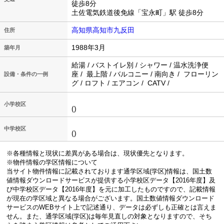
徒歩8分
土佐電気鉄道後免線「宝永町」駅 徒歩8分
高知県高知市九反田
住所
1988年3月
築年月
給湯 / バストイレ別 / シャワー / 温水洗浄便
座 / 最上階 / バルコニー / 南向き / フローリン
設備・条件の一例
グ / ロフト / エアコン / CATV /
小学校区
()
中学校区
()
※各種情報と現状に差異がある場合は、現状優先となります。
※物件情報の学区情報について
当サイト物件情報に記載されております通学区域(学区)情報は、国土数
値情報ダウンロードサービスが提供する小学校区データ【2016年度】及
び中学校区データ【2016年度】を元に加工したものですので、記載情報
が現在の学区域と異なる場合がございます。国土数値情報ダウンロード
サービスのWEBサイト上で記述通り、データは必ずしも正確とは言えま
せん。また、通学区域(学区)は毎年見直しの対象となりますので、そち