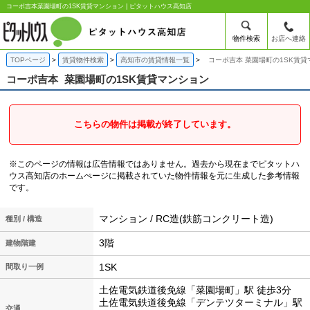
コーポ吉本菜園場町の1SK賃貸マンション | ピタットハウス高知店
物件検索
お店へ連絡
TOPページ
賃貸物件検索
高知市の賃貸情報一覧
コーポ吉本 菜園場町の1SK賃貸
コーポ吉本
菜園場町の1SK賃貸マンション
こちらの物件は掲載が終了しています。
※このページの情報は広告情報ではありません。過去から現在までピタットハ
ウス高知店のホームぺージに掲載されていた物件情報を元に生成した参考情報
です。
マンション / RC造(鉄筋コンクリート造)
種別 / 構造
3階
建物階建
1SK
間取り一例
土佐電気鉄道後免線「菜園場町」駅 徒歩3分
土佐電気鉄道後免線「デンテツターミナル」駅
交通