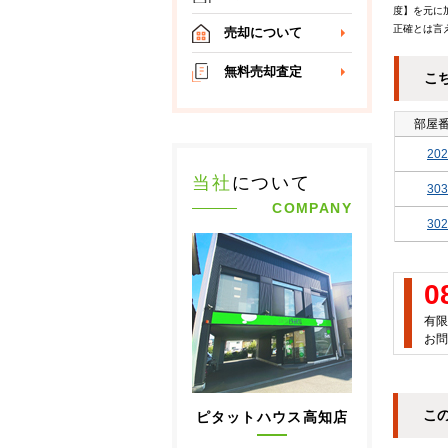
度】を元に
正確とは言
売却について
無料売却査定
こ
部屋
202
当社
について
303
COMPANY
302
0
有限
お問
こ
ピタットハウス高知店