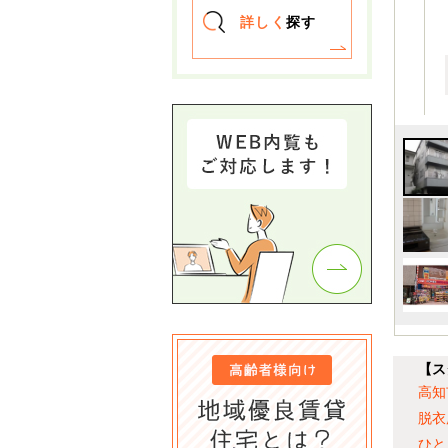
詳しく
探す
【ス
高知
脱衣
ひと