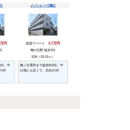
江
メゾンレーヴ潮江
7万円
3.7万円
賃貸アパート
分
梅の辻駅 徒歩3分
）
1DK（33.21㎡）
3分。中
梅ノ辻電停まで徒歩約3分。中
1K
心地にも近くて、広めの1K