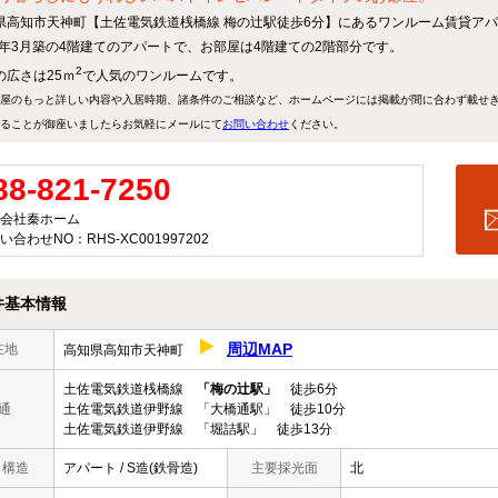
県高知市天神町【土佐電気鉄道桟橋線 梅の辻駅徒歩6分】にあるワンルーム賃貸ア
93年3月築の4階建てのアパートで、お部屋は4階建ての2階部分です。
2
の広さは25ｍ
で人気のワンルームです。
屋のもっと詳しい内容や入居時期、諸条件のご相談など、ホームページには掲載が間に合わず載せ
ることが御座いましたらお気軽にメールにて
お問い合わせ
ください。
88-821-7250
会社秦ホーム
い合わせNO：RHS-XC001997202
件基本情報
周辺MAP
在地
高知県高知市天神町
土佐電気鉄道桟橋線
「梅の辻駅」
徒歩6分
通
土佐電気鉄道伊野線 「大橋通駅」 徒歩10分
土佐電気鉄道伊野線 「堀詰駅」 徒歩13分
/ 構造
アパート / S造(鉄骨造)
主要採光面
北