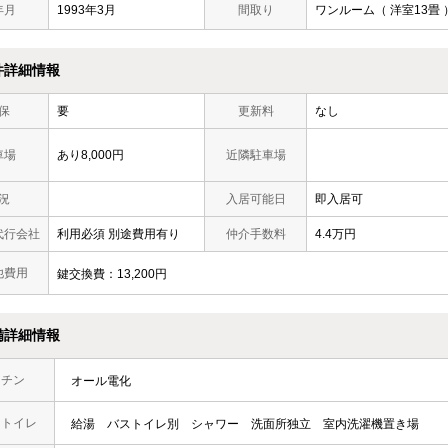
年月
1993年3月
間取り
ワンルーム（ 洋室13畳 
件詳細情報
保
要
更新料
なし
車場
あり8,000円
近隣駐車場
況
入居可能日
即入居可
代行会社
利用必須 別途費用有り
仲介手数料
4.4万円
他費用
鍵交換費：13,200円
備詳細情報
ッチン
オール電化
・トイレ
給湯
バストイレ別
シャワー
洗面所独立
室内洗濯機置き場