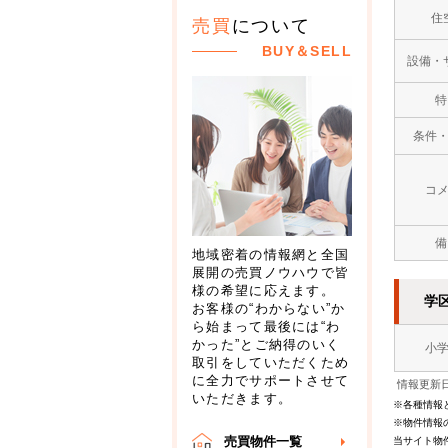
住
売買
について
BUY＆SELL
設備・
特
条件
コ
備
地域密着の情報網と全国
展開の売買ノウハウで皆
様の希望に応えます。
学
お客様の“わからない”か
ら始まって最後には“わ
かった”とご納得のいく
小
取引をしていただくため
に全力でサポートさせて
情報更新日
いただきます。
※各種情報
※物件情報
売買物件一覧
当サイト物