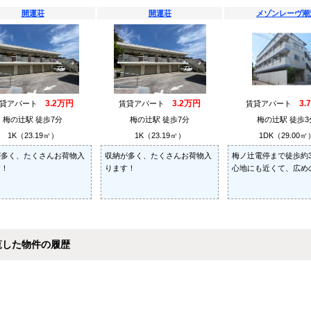
開運荘
開運荘
メゾンレーヴ潮
3.2万円
3.2万円
3.
賃貸アパート
賃貸アパート
賃貸アパート
梅の辻駅 徒歩7分
梅の辻駅 徒歩7分
梅の辻駅 徒歩3
1K（23.19㎡）
1K（23.19㎡）
1DK（29.00㎡
が多く、たくさんお荷物入
収納が多く、たくさんお荷物入
梅ノ辻電停まで徒歩約
す！
ります！
心地にも近くて、広めの
覧した物件の履歴