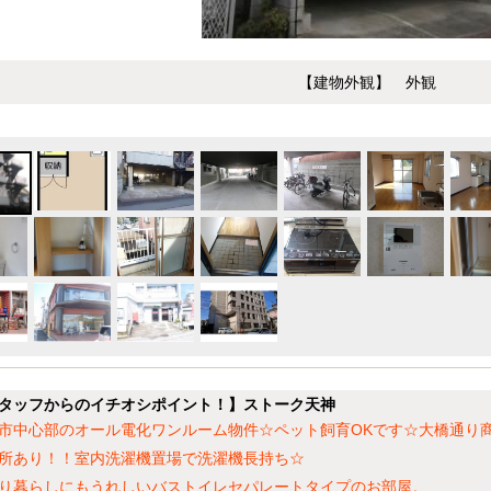
【建物外観】 外観
タッフからのイチオシポイント！】ストーク天神
市中心部のオール電化ワンルーム物件☆ペット飼育OKです☆大橋通り商
所あり！！室内洗濯機置場で洗濯機長持ち☆
り暮らしにもうれしいバストイレセパレートタイプのお部屋。