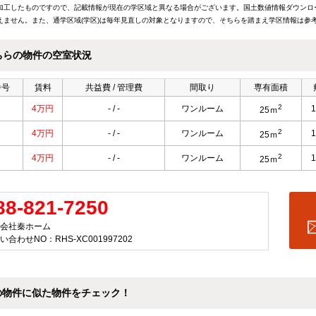
加工したものですので、記載情報が現在の学区域と異なる場合がございます。国土数値情報ダウンロ
えません。また、通学区域(学区)は毎年見直しの対象となりますので、そちらを踏まえ学区情報は参
ちらの物件の空室状況
番号
賃料
共益費 / 管理費
間取り
専有面積
2
4万円
- / -
ワンルーム
25ｍ
2
4万円
- / -
ワンルーム
25ｍ
2
4万円
- / -
ワンルーム
25ｍ
88-821-7250
会社秦ホーム
い合わせNO：RHS-XC001997202
の物件に似た物件をチェック！