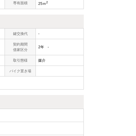
2
）
専有面積
25ｍ
鍵交換代
-
契約期間
2年 -
借家区分
取引態様
媒介
バイク置き場