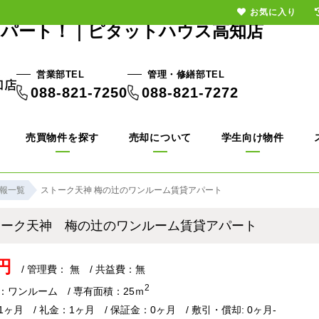
お気に入り
アパート！｜ピタットハウス高知店
営業部TEL
管理・修繕部TEL
088-821-7250
088-821-7272
売買物件を探す
売却について
学生向け物件
報一覧
ストーク天神 梅の辻のワンルーム賃貸アパート
トーク天神 梅の辻のワンルーム賃貸アパート
円
/ 管理費： 無 / 共益費：無
2
：ワンルーム / 専有面積：25ｍ
ヶ月 / 礼金：1ヶ月 / 保証金：0ヶ月 / 敷引・償却: 0ヶ月-