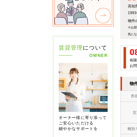
高知
19
物件
※お部
気にな
賃貸管理
について
0
OWNER
有限
お問
物
所
交
オーナー様に寄り添って
ご安心いただける
細やかなサポートを
種別 