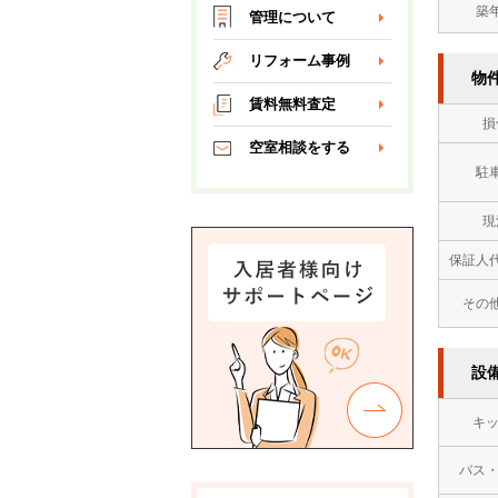
築
管理について
リフォーム事例
物
賃料無料査定
損
空室相談をする
駐
現
保証人
その
設
キ
バス