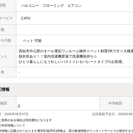
空間
バルコニー
フローリング
エアコン
サービス
CATV
 徴
・その他
ペット:可能
高知市中心部のオール電化ワンルーム物件☆ペット飼育OKです☆大橋通
メント
脱衣所あり！！室内洗濯機置場で洗濯機長持ち☆
ひとり暮らしにもうれしいバストイレセパレートタイプのお部屋。
 考
-
区情報
学校区
中学校区
()
：2026年08月07日
次回更新予定日：2026年08
と差異がある場合は現況優先となります
の学区情報について
件情報に記載されております通学区域(学区)情報は、国土数値情報ダウンロードサービスが提供する小学